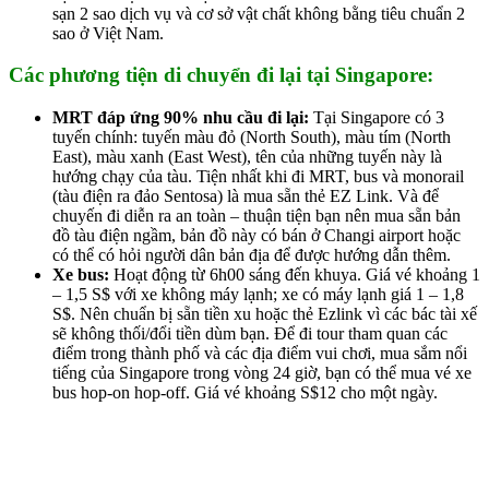
sạn 2 sao dịch vụ và cơ sở vật chất không bằng tiêu chuẩn 2
sao ở Việt Nam.
Các phương tiện di chuyển đi lại tại Singapore:
MRT đáp ứng 90% nhu cầu đi lại:
Tại Singapore có 3
tuyến chính: tuyến màu đỏ (North South), màu tím (North
East), màu xanh (East West), tên của những tuyến này là
hướng chạy của tàu. Tiện nhất khi đi MRT, bus và monorail
(tàu điện ra đảo Sentosa) là mua sẵn thẻ EZ Link. Và để
chuyến đi diễn ra an toàn – thuận tiện bạn nên mua sẵn bản
đồ tàu điện ngầm, bản đồ này có bán ở Changi airport hoặc
có thể có hỏi người dân bản địa để được hướng dẫn thêm.
Xe bus:
Hoạt động từ 6h00 sáng đến khuya. Giá vé khoảng 1
– 1,5 S$ với xe không máy lạnh; xe có máy lạnh giá 1 – 1,8
S$. Nên chuẩn bị sẵn tiền xu hoặc thẻ Ezlink vì các bác tài xế
sẽ không thối/đổi tiền dùm bạn. Để đi tour tham quan các
điểm trong thành phố và các địa điểm vui chơi, mua sắm nổi
tiếng của Singapore trong vòng 24 giờ, bạn có thể mua vé xe
bus hop-on hop-off. Giá vé khoảng S$12 cho một ngày.