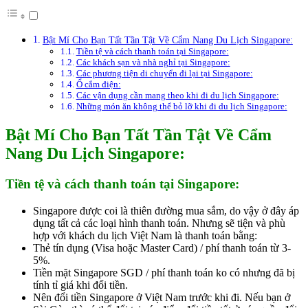
Bật Mí Cho Bạn Tất Tần Tật Về Cẩm Nang Du Lịch Singapore:
Tiền tệ và cách thanh toán tại Singapore:
Các khách sạn và nhà nghỉ tại Singapore:
Các phương tiện di chuyển đi lại tại Singapore:
Ổ cắm điện:
Các vận dụng cần mang theo khi đi du lịch Singapore:
Những món ăn không thể bỏ lỡ khi đi du lịch Singapore:
Bật Mí Cho Bạn Tất Tần Tật Về Cẩm
Nang Du Lịch Singapore:
Tiền tệ và cách thanh toán tại Singapore:
Singapore được coi là thiên đường mua sắm, do vậy ở đây áp
dụng tất cả các loại hình thanh toán. Nhưng sẽ tiện và phù
hợp với khách du lịch Việt Nam là thanh toán bằng:
Thẻ tín dụng (Visa hoặc Master Card) / phí thanh toán từ 3-
5%.
Tiền mặt Singapore SGD / phí thanh toán ko có nhưng đã bị
tính tỉ giá khi đổi tiền.
Nên đổi tiền Singapore ở Việt Nam trước khi đi. Nếu bạn ở