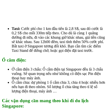
Taxi:
Cước phí cho 1 km đầu tiên là 2,8 S$, sau đó cước là
0,2 S$ cho mỗi 330m tiếp theo. Cho dù là cùng 1 quãng
đường đi nữa, đi vào các khung giờ khác nhau, giá tiền cũng
sẽ khác nhau. Sau 12h00 đêm, taxi tính thêm 50% cước phí.
Bắt taxi ở Singapore tương đối khó. Bạn cần tìm các điểm
Taxi Stand để đứng chờ, hoặc gọi điện đặt taxi trước.
Ổ cắm điện:
Ở cắm điện 3 chấu: Ổ cắm điện tại Singapore đều là 3 chấu
vuông. Sẽ quan trọng nếu như không có điện sạc Pin điện
thoại hay máy ảnh.
Ổ cắm chia: dự phòng 1 ổ cắm chia 3, chia 4 hoặc nhiều hơn
nếu bạn đi theo nhóm. Số lượng ổ chia tăng theo tỉ lệ số
lượng điện thoại, máy ảnh …
Các vận dụng cần mang theo khi đi du lịch
Singapore: