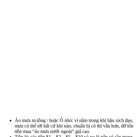
Áo mưa ni-lông / hoặc Ô nhỏ: vì nằm trong khí hậu xích đạo,
mưa có thể tới bất cứ khi nào, chuẩn bị có thì vẫn hơn, đỡ tốn
tiền mua “áo mưa nước ngoài” giá cao.
Tiền lẻ: các tiền $1 – $2 – $5 – $10 và xu lẻ nên có sẵn trong