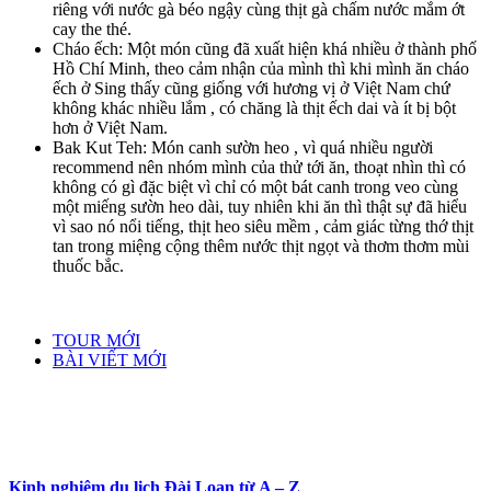
riêng với nước gà béo ngậy cùng thịt gà chấm nước mắm ớt
cay the thé.
Cháo ếch: Một món cũng đã xuất hiện khá nhiều ở thành phố
Hồ Chí Minh, theo cảm nhận của mình thì khi mình ăn cháo
ếch ở Sing thấy cũng giống với hương vị ở Việt Nam chứ
không khác nhiều lắm , có chăng là thịt ếch dai và ít bị bột
hơn ở Việt Nam.
Bak Kut Teh: Món canh sườn heo , vì quá nhiều người
recommend nên nhóm mình của thử tới ăn, thoạt nhìn thì có
không có gì đặc biệt vì chỉ có một bát canh trong veo cùng
một miếng sườn heo dài, tuy nhiên khi ăn thì thật sự đã hiểu
vì sao nó nổi tiếng, thịt heo siêu mềm , cảm giác từng thớ thịt
tan trong miệng cộng thêm nước thịt ngọt và thơm thơm mùi
thuốc bắc.
TOUR MỚI
BÀI VIẾT MỚI
Kinh nghiệm du lịch Đài Loan từ A – Z