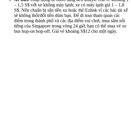
– 1,5 S$ với xe không máy lạnh; xe có máy lạnh giá 1 – 1,8
S$. Nên chuẩn bị sẵn tiền xu hoặc thẻ Ezlink vì các bác tài xế
sẽ không thối/đổi tiền dùm bạn. Để đi tour tham quan các
điểm trong thành phố và các địa điểm vui chơi, mua sắm nổi
tiếng của Singapore trong vòng 24 giờ, bạn có thể mua vé xe
bus hop-on hop-off. Giá vé khoảng S$12 cho một ngày.