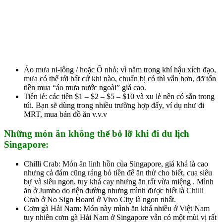
Áo mưa ni-lông / hoặc Ô nhỏ: vì nằm trong khí hậu xích đạo,
mưa có thể tới bất cứ khi nào, chuẩn bị có thì vẫn hơn, đỡ tốn
tiền mua “áo mưa nước ngoài” giá cao.
Tiền lẻ: các tiền $1 – $2 – $5 – $10 và xu lẻ nên có sẵn trong
túi. Bạn sẽ dùng trong nhiều trường hợp đấy, ví dụ như đi
MRT, mua bán đồ ăn v.v.v
Những món ăn không thể bỏ lỡ khi đi du lịch
Singapore:
Chilli Crab: Món ăn linh hồn của Singapore, giá khá là cao
nhưng cả đám cũng ráng bỏ tiền để ăn thử cho biết, cua siêu
bự và siêu ngon, tuy khá cay nhưng ăn rất vừa miệng . Mình
ăn ở Jumbo do tiện đường nhưng mình được biết là Chilli
Crab ở No Sign Board ở Vivo City là ngon nhất.
Cơm gà Hải Nam: Món này mình ăn khá nhiều ở Việt Nam
tuy nhiên cơm gà Hải Nam ở Singapore vẫn có một mùi vị rất