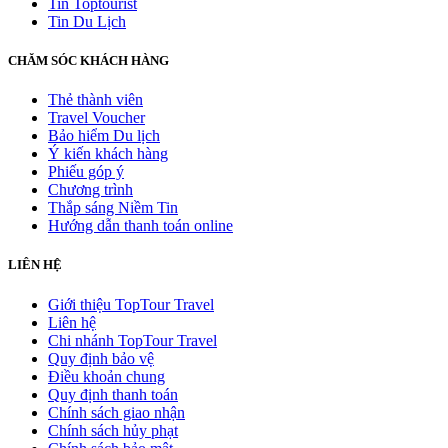
Tin Toptourist
Tin Du Lịch
CHĂM SÓC KHÁCH HÀNG
Thẻ thành viên
Travel Voucher
Bảo hiểm Du lịch
Ý kiến khách hàng
Phiếu góp ý
Chương trình
Thắp sáng Niềm Tin
Hướng dẫn thanh toán online
LIÊN HỆ
Giới thiệu TopTour Travel
Liên hệ
Chi nhánh TopTour Travel
Quy định bảo vệ
Điều khoản chung
Quy định thanh toán
Chính sách giao nhận
Chính sách hủy phạt