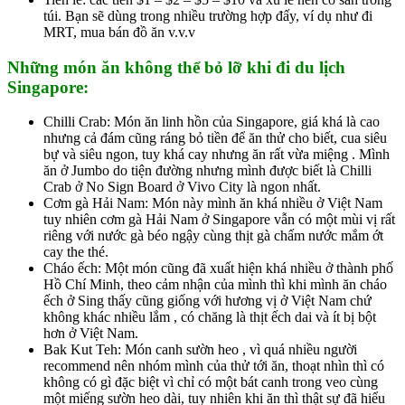
túi. Bạn sẽ dùng trong nhiều trường hợp đấy, ví dụ như đi
MRT, mua bán đồ ăn v.v.v
Những món ăn không thể bỏ lỡ khi đi du lịch
Singapore:
Chilli Crab: Món ăn linh hồn của Singapore, giá khá là cao
nhưng cả đám cũng ráng bỏ tiền để ăn thử cho biết, cua siêu
bự và siêu ngon, tuy khá cay nhưng ăn rất vừa miệng . Mình
ăn ở Jumbo do tiện đường nhưng mình được biết là Chilli
Crab ở No Sign Board ở Vivo City là ngon nhất.
Cơm gà Hải Nam: Món này mình ăn khá nhiều ở Việt Nam
tuy nhiên cơm gà Hải Nam ở Singapore vẫn có một mùi vị rất
riêng với nước gà béo ngậy cùng thịt gà chấm nước mắm ớt
cay the thé.
Cháo ếch: Một món cũng đã xuất hiện khá nhiều ở thành phố
Hồ Chí Minh, theo cảm nhận của mình thì khi mình ăn cháo
ếch ở Sing thấy cũng giống với hương vị ở Việt Nam chứ
không khác nhiều lắm , có chăng là thịt ếch dai và ít bị bột
hơn ở Việt Nam.
Bak Kut Teh: Món canh sườn heo , vì quá nhiều người
recommend nên nhóm mình của thử tới ăn, thoạt nhìn thì có
không có gì đặc biệt vì chỉ có một bát canh trong veo cùng
một miếng sườn heo dài, tuy nhiên khi ăn thì thật sự đã hiểu