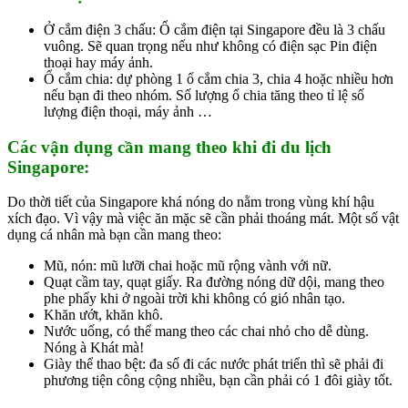
Ở cắm điện 3 chấu: Ổ cắm điện tại Singapore đều là 3 chấu
vuông. Sẽ quan trọng nếu như không có điện sạc Pin điện
thoại hay máy ảnh.
Ổ cắm chia: dự phòng 1 ổ cắm chia 3, chia 4 hoặc nhiều hơn
nếu bạn đi theo nhóm. Số lượng ổ chia tăng theo tỉ lệ số
lượng điện thoại, máy ảnh …
Các vận dụng cần mang theo khi đi du lịch
Singapore:
Do thời tiết của Singapore khá nóng do nằm trong vùng khí hậu
xích đạo. Vì vậy mà việc ăn mặc sẽ cần phải thoáng mát. Một số vật
dụng cá nhân mà bạn cần mang theo:
Mũ, nón: mũ lưỡi chai hoặc mũ rộng vành với nữ.
Quạt cầm tay, quạt giấy. Ra đường nóng dữ dội, mang theo
phe phẩy khi ở ngoài trời khi không có gió nhân tạo.
Khăn ướt, khăn khô.
Nước uống, có thể mang theo các chai nhỏ cho dễ dùng.
Nóng à Khát mà!
Giày thể thao bệt: đa số đi các nước phát triển thì sẽ phải đi
phương tiện công cộng nhiều, bạn cần phải có 1 đôi giày tốt.