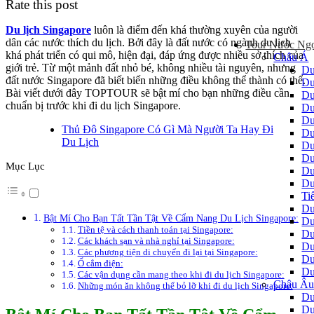
Rate this post
Du lịch Singapore
luôn là điểm đến khá thường xuyên của người
dân các nước thích du lịch. Bởi đây là đất nước có ngành du lịch
Tour Nước Ng
khá phát triển có qui mô, hiện đại, đáp ứng được nhiều sở thích của
Châu Á
giới trẻ. Từ một mảnh đất nhỏ bé, không nhiều tài nguyên, nhưng
Du
đất nước Singapore đã biết biến những điều không thể thành có thể.
Du
Bài viết dưới đây TOPTOUR sẽ bật mí cho bạn những điều cần
Du
chuẩn bị trước khi đi du lịch Singapore.
Du
Du
Thủ Đô Singapore Có Gì Mà Người Ta Hay Đi
Du
Du Lịch
Du
Du
Mục Lục
Du
Du
Ti
Du
Bật Mí Cho Bạn Tất Tần Tật Về Cẩm Nang Du Lịch Singapore:
Du
Tiền tệ và cách thanh toán tại Singapore:
Du
Các khách sạn và nhà nghỉ tại Singapore:
Du
Các phương tiện di chuyển đi lại tại Singapore:
Du
Ổ cắm điện:
Du
Các vận dụng cần mang theo khi đi du lịch Singapore:
Châu Â
Những món ăn không thể bỏ lỡ khi đi du lịch Singapore:
Du
Du