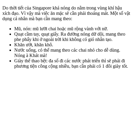
Do thời tiết của Singapore khá nóng do nằm trong vùng khí hậu
xích đạo. Vì vậy mà việc ăn mặc sẽ cần phải thoáng mát. Một số vật
dụng cá nhân mà bạn cần mang theo:
Mũ, nón: mũ lưỡi chai hoặc mũ rộng vành với nữ.
Quạt cầm tay, quạt giấy. Ra đường nóng dữ dội, mang theo
phe phẩy khi ở ngoài trời khi không có gió nhân tạo.
Khăn ướt, khăn khô.
Nước uống, có thể mang theo các chai nhỏ cho dễ dùng.
Nóng à Khát mà!
Giày thể thao bệt: đa số đi các nước phát triển thì sẽ phải đi
phương tiện công cộng nhiều, bạn cần phải có 1 đôi giày tốt.