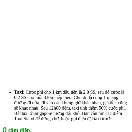
Taxi:
Cước phí cho 1 km đầu tiên là 2,8 S$, sau đó cước là
0,2 S$ cho mỗi 330m tiếp theo. Cho dù là cùng 1 quãng
đường đi nữa, đi vào các khung giờ khác nhau, giá tiền cũng
sẽ khác nhau. Sau 12h00 đêm, taxi tính thêm 50% cước phí.
Bắt taxi ở Singapore tương đối khó. Bạn cần tìm các điểm
Taxi Stand để đứng chờ, hoặc gọi điện đặt taxi trước.
Ổ cắm điện: