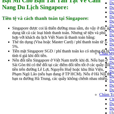
Bật Mí Cho Bạn Tất Tần Tật Về Cẩm
Du
Nang Du Lịch Singapore:
Du
Du
Du
Tiền tệ và cách thanh toán tại Singapore:
Du
Du
Singapore được coi là thiên đường mua sắm, do vậy ở đây áp
Du
dụng tất cả các loại hình thanh toán. Nhưng sẽ tiện và phù
Du
hợp với khách du lịch Việt Nam là thanh toán bằng:
Du
Thẻ tín dụng (Visa hoặc Master Card) / phí thanh toán từ 3-
Du
5%.
Du
Tiền mặt Singapore SGD / phí thanh toán ko có nhưng đã bị
Châu Mỹ
tính tỉ giá khi đổi tiền.
Du
Nên đổi tiền Singapore ở Việt Nam trước khi đi. Nếu bạn ở
Du
Sài Gòn thì có thể đổi tại các điểm đổi tiền tốt ở các quầy đổi
Du
tiền trên đường Lê Lợi, Nguyễn Huệ hoặc khu Bùi Viện,
Du
Phạm Ngũ Lão (nếu bạn đang ở TP HCM). Nếu ở Hà Nội thì
Du
bạn ra đường Hà Trung, các quầy không chênh nhau nhiều.
Du
Du
Du
Chùm To
Ch
Du
Du
Ưu