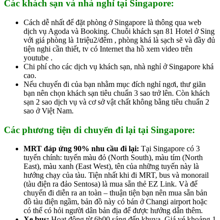
Các khách sạn và nhà nghỉ tại Singapore:
Cách dễ nhất để đặt phòng ở Singapore là thông qua web
dịch vụ Agoda và Booking. Chuỗi khách sạn 81 Hotel ở Sing
với giá phòng là 1triệu2/đêm , phòng khá là sạch sẽ và đầy đủ
tiện nghi cần thiết, tv có Internet tha hồ xem video trên
youtube .
Chi phí cho các dịch vụ khách sạn, nhà nghỉ ở Singapore khá
cao.
Nếu chuyến đi của bạn nhằm mục đích nghỉ ngơi, thư giãn
bạn nên chọn khách sạn tiêu chuẩn 3 sao trở lên. Còn khách
sạn 2 sao dịch vụ và cơ sở vật chất không bằng tiêu chuẩn 2
sao ở Việt Nam.
Các phương tiện di chuyển đi lại tại Singapore:
MRT đáp ứng 90% nhu cầu đi lại:
Tại Singapore có 3
tuyến chính: tuyến màu đỏ (North South), màu tím (North
East), màu xanh (East West), tên của những tuyến này là
hướng chạy của tàu. Tiện nhất khi đi MRT, bus và monorail
(tàu điện ra đảo Sentosa) là mua sẵn thẻ EZ Link. Và để
chuyến đi diễn ra an toàn – thuận tiện bạn nên mua sẵn bản
đồ tàu điện ngầm, bản đồ này có bán ở Changi airport hoặc
có thể có hỏi người dân bản địa để được hướng dẫn thêm.
Xe bus:
Hoạt động từ 6h00 sáng đến khuya. Giá vé khoảng 1