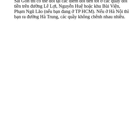
Sài Gòn thì có thể đổi tại các điểm đổi tiền tốt ở các quầy đổi
tiền trên đường Lê Lợi, Nguyễn Huệ hoặc khu Bùi Viện,
Phạm Ngũ Lão (nếu bạn đang ở TP HCM). Nếu ở Hà Nội thì
bạn ra đường Hà Trung, các quầy không chênh nhau nhiều.