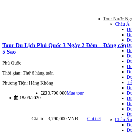
Tour Nước Ng
Châu Á
Du
Du
Du
Tour Du Lịch Phú Quốc 3 Ngày 2 Đêm – Đẳng cấp
Du
Du
5 Sao
Du
Du
Phú Quốc
Du
Du
Thời gian: Thứ 6 hàng tuần
Du
Ti
Phương Tiện: Hàng Không
Du
Du
3,790,000
Mua tour
18/09/2020
Du
Du
Du
Du
Giá từ
3,790,000 VNĐ
Chi tiêt
Châu Â
Du
Du