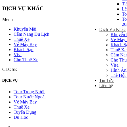
Ti
DỊCH VỤ KHÁC
Lễ
To
To
Menu
20
Khuyến Mãi
Dịch Vụ Khác
Cẩm Nang Du Lịch
Khuyến 
Thuê Xe
Vé Máy 
Vé Máy Bay
Khách S
Khách Sạn
Thuê Xe
Visa
Cẩm Nan
Cho Thuê Xe
Cho Thu
Visa
CLOSE
Hình Ản
Thẻ Hội
Tin Tức
DỊCH VỤ
Liên hệ
Tour Trong Nước
Tour Nước Ngoài
Vé Máy Bay
Thuê Xe
Tuyển Dụng
Du Học