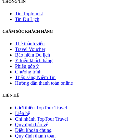
THÔNG TIN
Tin Toptourist
Tin Du Lịch
CHĂM SÓC KHÁCH HÀNG
Thẻ thành viên
Travel Voucher
Bảo hiểm Du lịch
Ý kiến khách hàng
Phiếu góp ý
Chương trình
Thắp sáng Niềm Tin
Hướng dẫn thanh toán online
LIÊN HỆ
Giới thiệu TopTour Travel
Liên hệ
Chi nhánh TopTour Travel
Quy định bảo vệ
Điều khoản chung
Quy định thanh toán