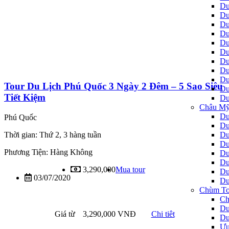
Du
Du
Du
Du
Du
Du
Du
Du
Du
Tour Du Lịch Phú Quốc 3 Ngày 2 Đêm – 5 Sao Siêu
Du
Tiết Kiệm
Du
Châu Mỹ
Du
Phú Quốc
Du
Du
Thời gian: Thứ 2, 3 hàng tuần
Du
Phương Tiện: Hàng Không
Du
Du
3,290,000
Mua tour
Du
03/07/2020
Du
Chùm To
Ch
Du
Giá từ
3,290,000 VNĐ
Chi tiêt
Du
Ưu