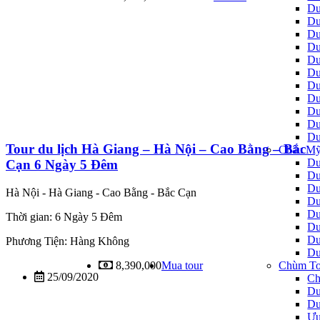
Du
Du
Du
Du
Du
Du
Du
Du
Du
Du
Du
Tour du lịch Hà Giang – Hà Nội – Cao Bằng – Bắc
Châu Mỹ
Du
Cạn 6 Ngày 5 Đêm
Du
Du
Hà Nội - Hà Giang - Cao Bằng - Bắc Cạn
Du
Du
Thời gian: 6 Ngày 5 Đêm
Du
Du
Phương Tiện: Hàng Không
Du
Chùm To
8,390,000
Mua tour
25/09/2020
Ch
Du
Du
Ưu