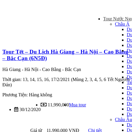
Tour Nước Ng
Châu Á
Du
Du
Du
Du
Du
Tour Tết – Du Lịch Hà Giang – Hà Nội – Cao Bằng
Du
– Bắc Cạn (6N5Đ)
Du
Du
Hà Giang - Hà Nội - Cao Bằng - Bắc Cạn
Du
Du
Thời gian: 13, 14, 15, 16, 17/2/2021 (Mùng 2, 3, 4, 5, 6 Tết Nguyên
Ti
Đán)
Du
Du
Phương Tiện: Hàng không
Du
Du
11,990,000
Mua tour
Du
30/12/2020
Du
Châu Â
Du
Du
Giá từ
11,990,000 VNĐ
Chi tiêt