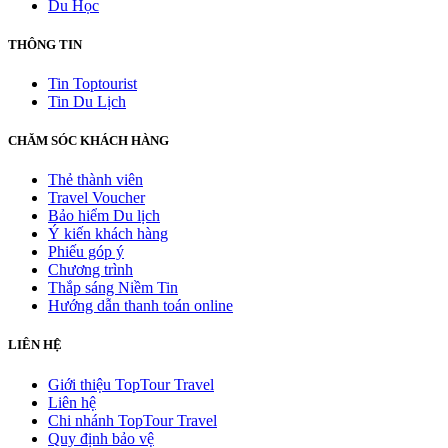
Du Học
THÔNG TIN
Tin Toptourist
Tin Du Lịch
CHĂM SÓC KHÁCH HÀNG
Thẻ thành viên
Travel Voucher
Bảo hiểm Du lịch
Ý kiến khách hàng
Phiếu góp ý
Chương trình
Thắp sáng Niềm Tin
Hướng dẫn thanh toán online
LIÊN HỆ
Giới thiệu TopTour Travel
Liên hệ
Chi nhánh TopTour Travel
Quy định bảo vệ