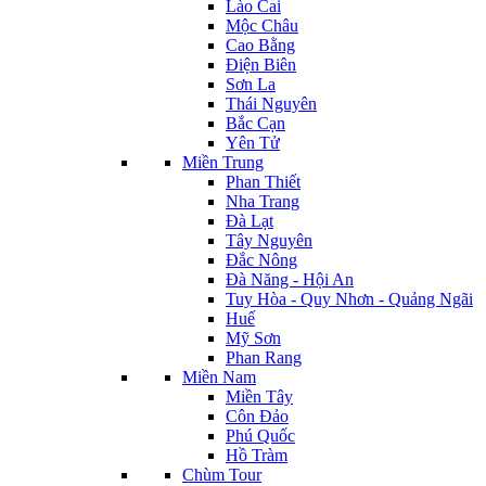
Lào Cai
Mộc Châu
Cao Bằng
Điện Biên
Sơn La
Thái Nguyên
Bắc Cạn
Yên Tử
Miền Trung
Phan Thiết
Nha Trang
Đà Lạt
Tây Nguyên
Đắc Nông
Đà Năng - Hội An
Tuy Hòa - Quy Nhơn - Quảng Ngãi
Huế
Mỹ Sơn
Phan Rang
Miền Nam
Miền Tây
Côn Đảo
Phú Quốc
Hồ Tràm
Chùm Tour