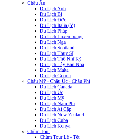
Châu Âu
Du Lịch Anh
Du Lịch Bỉ
Du Lịch Đức
Du Lịch Italia (Ý)
Du Lịch Pháp
Du Lich Luxembougr
Du Lịch Nga
Du Lịch Scotland
Du Lịch Thụy Sĩ
Du Lịch Thổ Nhĩ Kỳ
Du Lịch Tây Ban Nha
Du Lịch Malta
Du Lịch Georia
Châu Mỹ - Châu Úc - Châu Phi
Du Lịch Canada
Du Lịch Úc
Du Lịch Mỹ
Du Lịch Nam Phi
Du Lịch Ai Cập
Du Lịch New Zealand
Du Lịch Cuba
Du Lịch Kenya
Chùm Tour
Chùm Tour Lễ - Tết