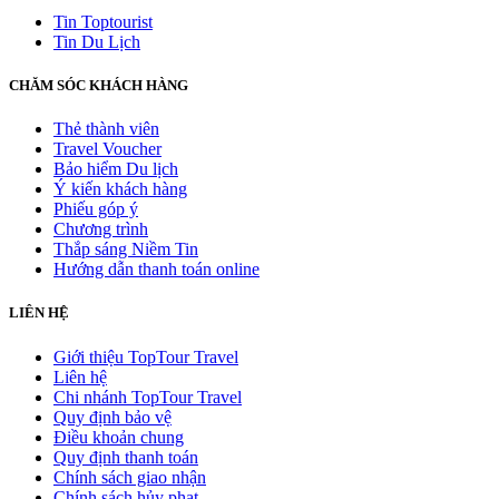
Tin Toptourist
Tin Du Lịch
CHĂM SÓC KHÁCH HÀNG
Thẻ thành viên
Travel Voucher
Bảo hiểm Du lịch
Ý kiến khách hàng
Phiếu góp ý
Chương trình
Thắp sáng Niềm Tin
Hướng dẫn thanh toán online
LIÊN HỆ
Giới thiệu TopTour Travel
Liên hệ
Chi nhánh TopTour Travel
Quy định bảo vệ
Điều khoản chung
Quy định thanh toán
Chính sách giao nhận
Chính sách hủy phạt