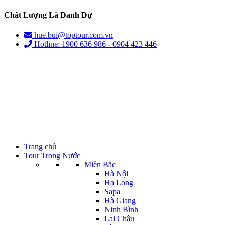
Chất Lượng Là Danh Dự
hue.bui@toptour.com.vn
Hotline: 1900 636 986 - 0904 423 446
Trang chủ
Tour Trong Nước
Miền Bắc
Hà Nội
Hạ Long
Sapa
Hà Giang
Ninh Bình
Lai Châu