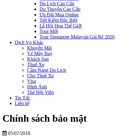
Du Lịch Cao Cấp
Du Thuyền Cao Cấp
Ưu Đãi Mua Online
Tiết Kiệm Đặc Biệt
Lễ Hội Hoa Thế Giới
Tour Mới
Tour Singapore Malaysia Giá Rẻ 2020
Dịch Vụ Khác
Khuyến Mãi
Vé Máy Bay
Khách Sạn
Thuê Xe
Cẩm Nang Du Lịch
Cho Thuê Xe
Visa
Hình Ảnh
Thẻ Hội Viên
Tin Tức
Liên hệ
Chính sách bảo mật
05/07/2018