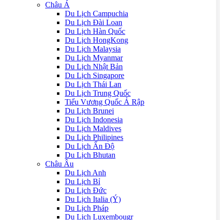
Châu Á
Du Lịch Campuchia
Du Lịch Đài Loan
Du Lịch Hàn Quốc
Du Lịch HongKong
Du Lịch Malaysia
Du Lịch Myanmar
Du Lịch Nhật Bản
Du Lịch Singapore
Du Lịch Thái Lan
Du Lịch Trung Quốc
Tiểu Vương Quốc Ả Rập
Du Lịch Brunei
Du Lịch Indonesia
Du Lịch Maldives
Du Lịch Philipines
Du Lịch Ấn Độ
Du Lịch Bhutan
Châu Âu
Du Lịch Anh
Du Lịch Bỉ
Du Lịch Đức
Du Lịch Italia (Ý)
Du Lịch Pháp
Du Lich Luxembougr