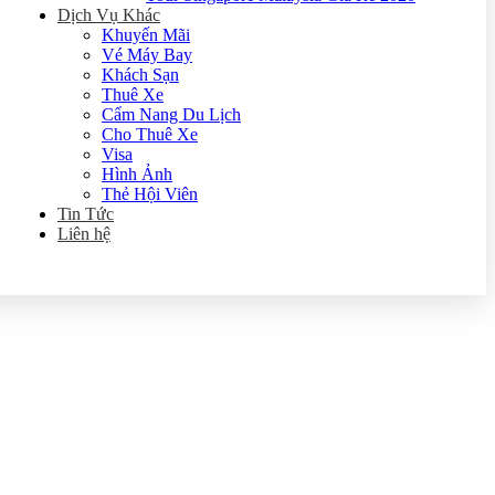
Dịch Vụ Khác
Khuyến Mãi
Vé Máy Bay
Khách Sạn
Thuê Xe
Cẩm Nang Du Lịch
Cho Thuê Xe
Visa
Hình Ảnh
Thẻ Hội Viên
Tin Tức
Liên hệ