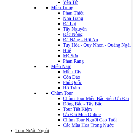
Yên Tử
Miền Trung
Phan Thiết
Nha Trang
Đà Lạt
Tây Nguyên
Đắc Nông
Đà Năng - Hội An
Tuy Hòa - Quy Nhơn - Quảng Ngãi
Huế
Mỹ Sơn
Phan Rang
Miền Nam
Miền Tây
Côn Đảo
Phú Quốc
Hồ Tràm
Chùm Tour
Chùm Tour Miền Bắc Siêu Ưu Đãi
Đông Bắc - Tây Bắc
Tour Tiết Kiệm
Ưu Đãi Mua Online
Chùm Tour Người Cao Tuổi
Các Mùa Hoa Trong Nước
Tour Nước Ngoài