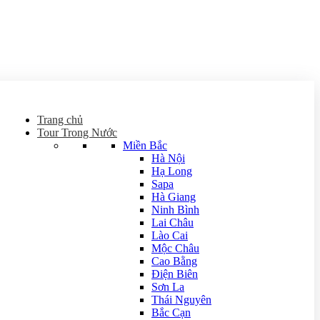
Trang chủ
Tour Trong Nước
Miền Bắc
Hà Nội
Hạ Long
Sapa
Hà Giang
Ninh Bình
Lai Châu
Lào Cai
Mộc Châu
Cao Bằng
Điện Biên
Sơn La
Thái Nguyên
Bắc Cạn