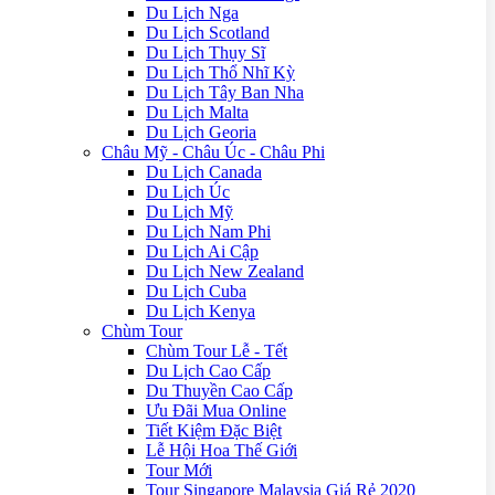
Du Lịch Nga
Du Lịch Scotland
Du Lịch Thụy Sĩ
Du Lịch Thổ Nhĩ Kỳ
Du Lịch Tây Ban Nha
Du Lịch Malta
Du Lịch Georia
Châu Mỹ - Châu Úc - Châu Phi
Du Lịch Canada
Du Lịch Úc
Du Lịch Mỹ
Du Lịch Nam Phi
Du Lịch Ai Cập
Du Lịch New Zealand
Du Lịch Cuba
Du Lịch Kenya
Chùm Tour
Chùm Tour Lễ - Tết
Du Lịch Cao Cấp
Du Thuyền Cao Cấp
Ưu Đãi Mua Online
Tiết Kiệm Đặc Biệt
Lễ Hội Hoa Thế Giới
Tour Mới
Tour Singapore Malaysia Giá Rẻ 2020