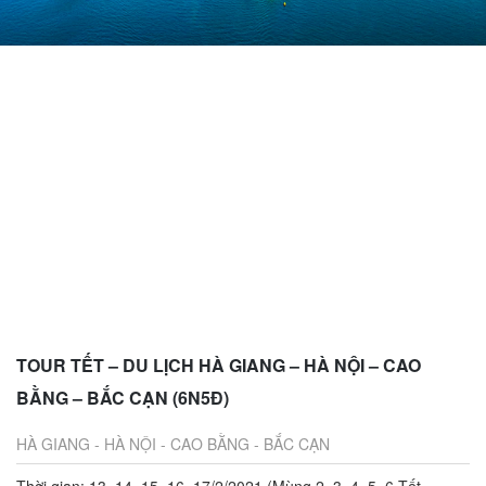
TOUR TẾT – DU LỊCH HÀ GIANG – HÀ NỘI – CAO
BẰNG – BẮC CẠN (6N5Đ)
HÀ GIANG - HÀ NỘI - CAO BẰNG - BẮC CẠN