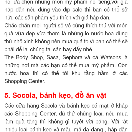
hồ lựa chọn những món mỹ phẩm nổi tiếng,với giá
hấp dẫn nếu đúng vào dịp sale thì bạn có thể sở
hữu các sản phẩm yêu thích với giá hấp dẫn.
Chắc chắn mọi người sẽ vô cùng thích thú với món
quà vừa đẹp vừa thơm là những lọ nước hoa dùng
thử nhỏ xinh không nên mua quá to vì bạn có thể sẽ
phải để lại chúng tại sân bay đấy nhé.
The Body Shop, Sasa, Sephora và cả Watsons là
những nơi mà các bạn có thể mua mỹ phẩm. Còn
nước hoa thì có thể tới khu tầng hầm ở các
Shopping Center.
5. Socola, bánh kẹo, đồ ăn vặt
Các cửa hàng Socola và bánh kẹo có mặt ở khắp
các Shopping Center, đủ thứ chủng loại, nếu mua
làm quà tặng thì không gì tuyệt vời bằng. Với rất
nhiều loại bánh kẹo và mẫu mã đa dạng , hấp dẫn