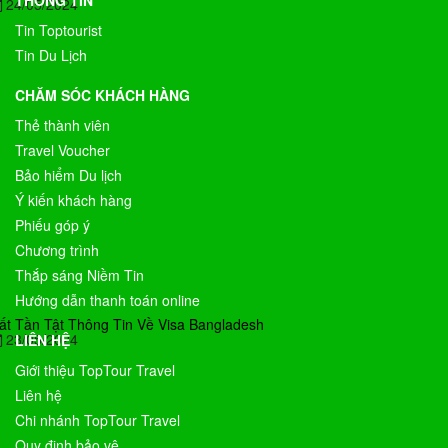
THÔNG TIN
24/05/2024
Tin Toptourist
Tin Du Lịch
CHĂM SÓC KHÁCH HÀNG
Thẻ thành viên
Travel Voucher
Bảo hiểm Du lịch
Ý kiến khách hàng
Phiếu góp ý
Chương trình
Thắp sáng Niềm Tin
Hướng dẫn thanh toán online
ất Tần Tật Thông Tin Về Visa Bangladesh
23/05/2024
LIÊN HỆ
Giới thiệu TopTour Travel
Liên hệ
Chi nhánh TopTour Travel
Quy định bảo vệ