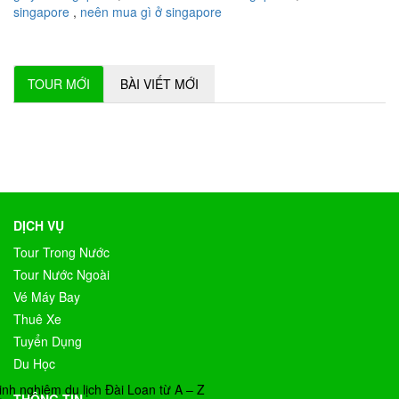
singapore
,
neên mua gì ở singapore
TOUR MỚI
BÀI VIẾT MỚI
DỊCH VỤ
Tour Trong Nước
Tour Nước Ngoài
Vé Máy Bay
Thuê Xe
Tuyển Dụng
Du Học
inh nghiệm du lịch Đài Loan từ A – Z