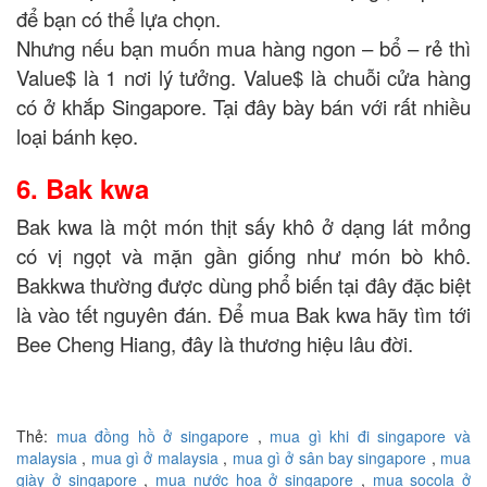
để bạn có thể lựa chọn.
Nhưng nếu bạn muốn mua hàng ngon – bổ – rẻ thì
Value$ là 1 nơi lý tưởng. Value$ là chuỗi cửa hàng
có ở khắp Singapore. Tại đây bày bán với rất nhiều
loại bánh kẹo.
6. Bak kwa
Bak kwa là một món thịt sấy khô ở dạng lát mỏng
có vị ngọt và mặn gần giống như món bò khô.
Bakkwa thường được dùng phổ biến tại đây đặc biệt
là vào tết nguyên đán. Để mua Bak kwa hãy tìm tới
Bee Cheng Hiang, đây là thương hiệu lâu đời.
Thẻ:
mua đồng hồ ở singapore
,
mua gì khi đi singapore và
malaysia
,
mua gì ở malaysia
,
mua gì ở sân bay singapore
,
mua
giày ở singapore
,
mua nước hoa ở singapore
,
mua socola ở