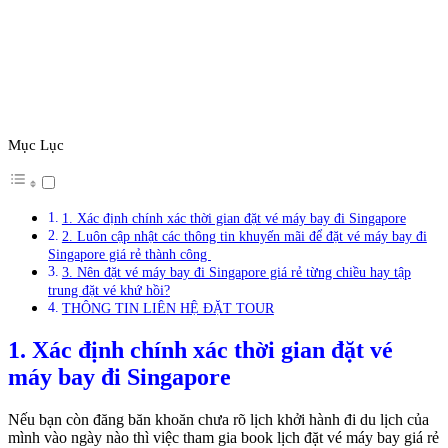
Mục Lục
1. Xác định chính xác thời gian đặt vé máy bay đi Singapore
2. Luôn cập nhật các thông tin khuyến mãi để đặt vé máy bay đi
Singapore giá rẻ thành công
3. Nên đặt vé máy bay đi Singapore giá rẻ từng chiều hay tập
trung đặt vé khứ hồi?
THÔNG TIN LIÊN HỆ ĐẶT TOUR
1. Xác định chính xác thời gian đặt vé
máy bay đi Singapore
Nếu bạn còn đăng băn khoăn chưa rõ lịch khởi hành đi du lịch của
mình vào ngày nào thì việc tham gia book lịch đặt vé máy bay giá rẻ