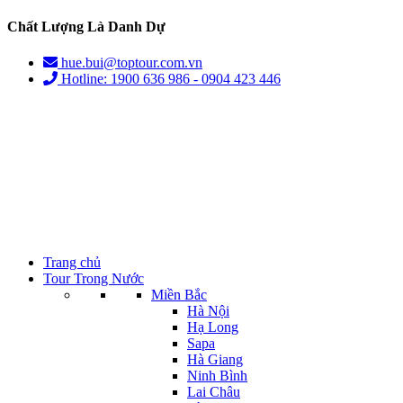
Chất Lượng Là Danh Dự
hue.bui@toptour.com.vn
Hotline: 1900 636 986 - 0904 423 446
Trang chủ
Tour Trong Nước
Miền Bắc
Hà Nội
Hạ Long
Sapa
Hà Giang
Ninh Bình
Lai Châu