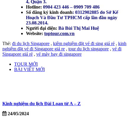
4, Quận 3.
Hotline:
0904 423 446 – 0909 709 486
Số đăng ký kinh doanh
: 0312902885 do Sở Kế
Hoạch Và Đầu Tư TPHCM cấp lần đầu ngày
23.08.2014.
Người đại diện:
Bà Bùi Thị Mai Huệ
Website:
toptour.com.vn
Thẻ:
đi du lịch Singapore
,
kiêm nghiệm đặt vé đi sing giá rẻ
,
kinh
nghiệm đặt vé đi Singapore giá re
,
tour du lịch singapore
,
vé đi
Singapore giá rẻ
,
vé máy bay đi singapore
TOUR MỚI
BÀI VIẾT MỚI
Kinh nghiệm du lịch Đài Loan từ A – Z
24/05/2024