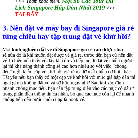
Một Số Các Tour Du
>>> Tham khảo thêm:
Lịch Singapore Hấp Dẫn Nhất 2019
>>>
TẠI ĐÂY
3. Nên đặt vé máy bay đi Singapore giá rẻ
từng chiều hay tập trung đặt vé khứ hồi?
Một
kinh nghiệm đặt vé đi Singapore giá rẻ cần được chia
sẻ
nữa đó là khi muốn đặt được vé giá rẻ, trước tiên bạn cứ nên đặt
vé 1 chiều nếu thấy vé đấy khá ổn và tiếp tục đi đặt vé chiều ngược
lại thì khả năng thành công sẽ cao hơn nhiều so với việc “chong
đèn” ngồi kiếm cặp vé khứ hồi giá rẻ mà lỡ mất nhiều cơ hội khác.
Tất yếu nếu bạn thấy có một cặp vé khứ hồi với mức giá hấp dẫn thì
ngại gì mà không đặt vé và sở hữu ngay nhỉ? Sau khi xác định
nhanh chóng mục tiêu, bạn cần tập trung điền vào các mục có dấu *
trong phần điền thông tin cá nhân, bỏ qua các mục còn lại để nhanh
chóng tiến đến bước cuối cùng là book vé.