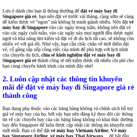
Lưu ý dành cho bạn là thông thường để
đặt vé máy bay đi
Singapore giá rẻ
, bạn nên đặt vé trước vài tháng, càng sớm sẽ càng
dễ kiếm được vé “ngon” mà không bị tranh giành nhiều. Nên đặt
vé
máy bay đi Singapore
vào các ngày trong tuần, không nên đặt vé
vào các ngày cuối tuần, vào các ngày này mọi người đều được nghỉ
ngơi và khả năng tìm kiếm và đặt vé đi du lịch rất cao, sẽ không còn
nhiều vé với giá tốt. Như vậy, bạn cần chắc chắn về thời điểm đặt
vé, cố gắng sắp xếp công việc của mình để phù hợp với lịch trình
của chuyến du lịch,
chia sẻ kinh nghiệm đặt vé máy bay đi
Singapore giá rẻ
thành công sẽ tiết kiệm được rất nhiều chi phí cho
bạn cùng chuyến hành trình của mình đấy nhé!
2. Luôn cập nhật các thông tin khuyến
mãi để đặt vé máy bay đi Singapore giá rẻ
thành công
Bạn đang phụ thuộc vào các hãng hàng không và chính sách hỗ trợ
giá vé máy bay của họ, bởi vậy bạn nên đăng ký theo dõi các thông
tin về các chuyến bay của các hãng hàng không có khai thác đường
bay đến Singapore để luôn được cập nhật các thông tin khuyến mãi
mới nhất. Bạn có thể đặt
vé máy bay Vietnam Airline
,
Vé máy
bay Singapore Airline
,
vé máy bay Thai Airways
,…để bắt đầu