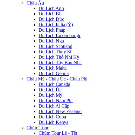
Châu Âu
Du Lịch Anh
Du Lịch Bỉ
Du Lịch Đức
Du Lịch Italia (Ý)
Du Lịch Pháp
Du Lich Luxembougr
Du Lịch Nga
Du Lịch Scotland
Du Lịch Thụy Sĩ
Du Lịch Thổ Nhĩ Kỳ
Du Lịch Tây Ban Nha
Du Lịch Malta
Du Lịch Georia
Châu Mỹ - Châu Úc - Châu Phi
Du Lịch Canada
Du Lịch Úc
Du Lịch Mỹ
Du Lịch Nam Phi
Du Lịch Ai Cập
Du Lịch New Zealand
Du Lịch Cuba
Du Lịch Kenya
Chùm Tour
Chùm Tour Lễ - Tết