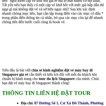
đèn” ngồi kiếm cặp vé khứ hồi giá rẻ mà lỡ mất nhiều cơ hội khác.
Tất yếu nếu bạn thấy có một cặp vé khứ hồi với mức giá hấp dẫn thì
ngại gì mà không đặt vé và sở hữu ngay nhỉ? Sau khi xác định
nhanh chóng mục tiêu, bạn cần tập trung điền vào các mục có dấu *
trong phần điền thông tin cá nhân, bỏ qua các mục còn lại để nhanh
chóng tiến đến bước cuối cùng là book vé.
Trên đây là bài viết
chia sẻ kinh nghiệm đặt vé máy bay đi
Singapore giá rẻ
cần thiết và hữu ích đối với mỗi du khách khi
chuẩn bị hành trang cho
tour du lịch Singapore
của mình. Chúc
bạn đặt vé máy bay đi Singapore thành công!
THÔNG TIN LIÊN HỆ ĐẶT TOUR
Địa chỉ:
87 Đường Số 1, Cư Xá Đô Thành, Phường