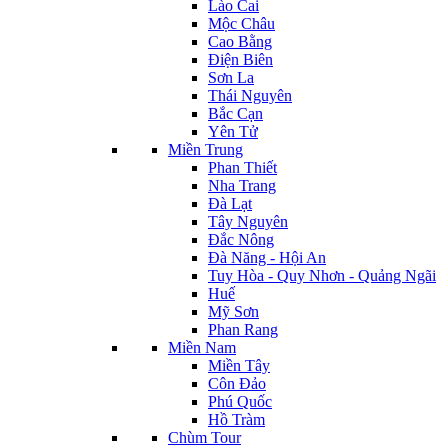
Lào Cai
Mộc Châu
Cao Bằng
Điện Biên
Sơn La
Thái Nguyên
Bắc Cạn
Yên Tử
Miền Trung
Phan Thiết
Nha Trang
Đà Lạt
Tây Nguyên
Đắc Nông
Đà Năng - Hội An
Tuy Hòa - Quy Nhơn - Quảng Ngãi
Huế
Mỹ Sơn
Phan Rang
Miền Nam
Miền Tây
Côn Đảo
Phú Quốc
Hồ Tràm
Chùm Tour