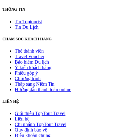
THÔNG TIN
Tin Toptourist
Tin Du Lịch
CHĂM SÓC KHÁCH HÀNG
Thẻ thành viên
Travel Voucher
Bảo hiểm Du lịch
Ý kiến khách hàng
Phiếu góp ý
Chương trình
Thắp sáng Niềm Tin
Hướng dẫn thanh toán online
LIÊN HỆ
Giới thiệu TopTour Travel
Liên hệ
Chi nhánh TopTour Travel
Quy định bảo vệ
Điều khoản chung