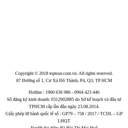
Copyright © 2018 toptour.com.vn. All rights reserved.
87 Đường số 1, Cư Xá Đô Thành, P4, Q3, TP HCM
Hotline : 1900 636 986 - 0904 423 446
Số đăng ký kinh doanh: 0312902885 do Sở kế hoạch và đầu tư
TPHCM cấp lần đầu ngày 23.08.2014.
Giấy phép lữ hành quốc tế số : GP79 – 758 / 2017 / TCDL – GP
LHQT
Người đại diện: Bà Bùi Thị Mai Huệ