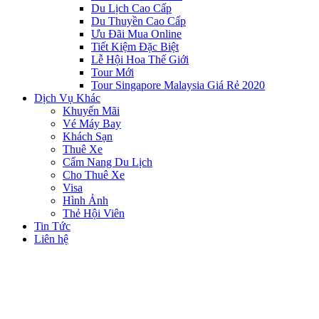
Du Lịch Cao Cấp
Du Thuyền Cao Cấp
Ưu Đãi Mua Online
Tiết Kiệm Đặc Biệt
Lễ Hội Hoa Thế Giới
Tour Mới
Tour Singapore Malaysia Giá Rẻ 2020
Dịch Vụ Khác
Khuyến Mãi
Vé Máy Bay
Khách Sạn
Thuê Xe
Cẩm Nang Du Lịch
Cho Thuê Xe
Visa
Hình Ảnh
Thẻ Hội Viên
Tin Tức
Liên hệ