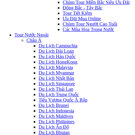
Chùm Tour Miền Bắc Siêu Ưu Đãi
Đông Bắc - Tây Bắc
Tour Tiết Kiệm
Ưu Đãi Mua Online
Chùm Tour Người Cao Tuổi
Các Mùa Hoa Trong Nước
Tour Nước Ngoài
Châu Á
Du Lịch Campuchia
Du Lịch Đài Loan
Du Lịch Hàn Quốc
Du Lịch HongKong
Du Lịch Malaysia
Du Lịch Myanmar
Du Lịch Nhật Bản
Du Lịch Singapore
Du Lịch Thái Lan
Du Lịch Trung Quốc
Tiểu Vương Quốc Ả Rập
Du Lịch Brunei
Du Lịch Indonesia
Du Lịch Maldives
Du Lịch Philipines
Du Lịch Ấn Độ
Du Lịch Bhutan