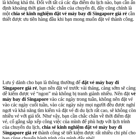
là không khả thi. Đối với tất cả các địa điểm du lịch nào, bạn cần ấn
định khoảng thời gian chắc chắn của chuyến đi, đây cũng chính là
một
chia sẻ kinh nghiệm đặt vé máy bay đi Singapore giá rẻ
cần
thiết được ưu tiên hàng đầu khi bạn mong muốn đặt vé thành công.
Lưu ý dành cho bạn là thông thường để
đặt vé máy bay đi
Singapore giá rẻ
, bạn nên đặt vé trước vài tháng, càng sớm sẽ càng
dễ kiếm được vé “ngon” mà không bị tranh giành nhiều. Nên đặt
vé
máy bay đi Singapore
vào các ngày trong tuần, không nên đặt vé
vào các ngày cuối tuần, vào các ngày này mọi người đều được nghỉ
ngơi và khả năng tìm kiếm và đặt vé đi du lịch rất cao, sẽ không còn
nhiều vé với giá tốt. Như vậy, bạn cần chắc chắn về thời điểm đặt
vé, cố gắng sắp xếp công việc của mình để phù hợp với lịch trình
của chuyến du lịch,
chia sẻ kinh nghiệm đặt vé máy bay đi
Singapore giá rẻ
thành công sẽ tiết kiệm được rất nhiều chi phí cho
bạn cùng chuyến hành trình của mình đấy nhé!