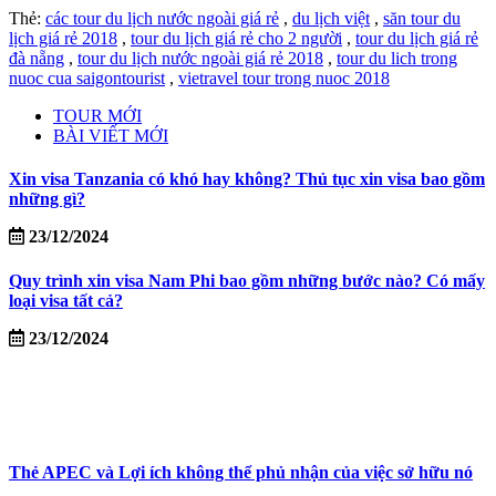
Thẻ:
các tour du lịch nước ngoài giá rẻ
,
du lịch việt
,
săn tour du
lịch giá rẻ 2018
,
tour du lịch giá rẻ cho 2 người
,
tour du lịch giá rẻ
đà nẵng
,
tour du lịch nước ngoài giá rẻ 2018
,
tour du lich trong
nuoc cua saigontourist
,
vietravel tour trong nuoc 2018
TOUR MỚI
BÀI VIẾT MỚI
Xin visa Tanzania có khó hay không? Thủ tục xin visa bao gồm
những gì?
23/12/2024
Quy trình xin visa Nam Phi bao gồm những bước nào? Có mấy
loại visa tất cả?
23/12/2024
Thẻ APEC và Lợi ích không thể phủ nhận của việc sở hữu nó