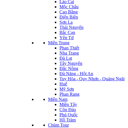
Lào Cai
Mộc Châu
Cao Bằng
Điện Biên
Sơn La
Thái Nguyên
Bắc Cạn
Yên Tử
Miền Trung
Phan Thiết
Nha Trang
Đà Lạt
Tây Nguyên
Đắc Nông
Đà Năng - Hội An
Tuy Hòa - Quy Nhơn - Quảng Ngãi
Huế
Mỹ Sơn
Phan Rang
Miền Nam
Miền Tây
Côn Đảo
Phú Quốc
Hồ Tràm
Chùm Tour