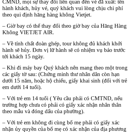
CMND, mọi sự thay đổi liên quan đến vé đã xuất: tên
hành khách, hủy vé, quý khách vui lòng chịu chi phí
theo qui định hãng hàng không Vietjet.
– Giờ bay có thể thay đổi theo giờ bay của Hãng Hàng
Không VIETJET AIR.
– Về tính chất đoàn ghép, tour không đủ khách khởi
hành sẽ hủy. Đơn vị lữ hành sẽ có nhiệm vụ báo trước
tới khách 15 ngày.
– Khi đi máy bay Quý khách nên mang theo một trong
các giấy tờ sau: (Chứng minh thư nhân dân còn hạn
dưới 15 năm, hoặc hộ chiếu, giấy khai sinh (đối với trẻ
em dưới 14 tuổi).
– Với trẻ em 14 tuổi ( Yêu cầu phải có CMTND, nếu
trường hợp chưa có phải có giấy xác nhận nhân thân
theo mẫu và đóng dấu của phường).
– Với trẻ em không đi cùng bố mẹ phải có giấy xác
nhận ủy quyền của bố mẹ có xác nhận của địa phương