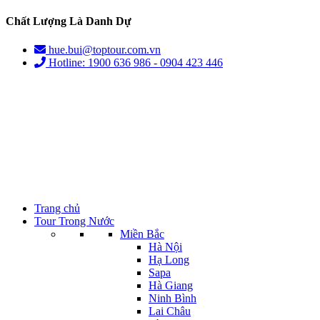
Chất Lượng Là Danh Dự
hue.bui@toptour.com.vn
Hotline: 1900 636 986 - 0904 423 446
Trang chủ
Tour Trong Nước
Miền Bắc
Hà Nội
Hạ Long
Sapa
Hà Giang
Ninh Bình
Lai Châu