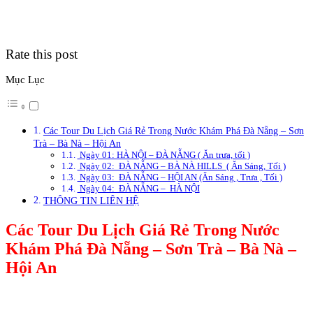
Rate this post
Mục Lục
Các Tour Du Lịch Giá Rẻ Trong Nước Khám Phá Đà Nẵng – Sơn
Trà – Bà Nà – Hội An
Ngày 01: HÀ NỘI – ĐÀ NẴNG ( Ăn trưa, tối )
Ngày 02: ĐÀ NẴNG – BÀ NÀ HILLS ( Ăn Sáng, Tối )
Ngày 03: ĐÀ NẴNG – HỘI AN (Ăn Sáng , Trưa , Tối )
Ngày 04: ĐÀ NẴNG – HÀ NỘI
THÔNG TIN LIÊN HỆ
Các Tour Du Lịch Giá Rẻ Trong Nước
Khám Phá Đà Nẵng – Sơn Trà – Bà Nà –
Hội An