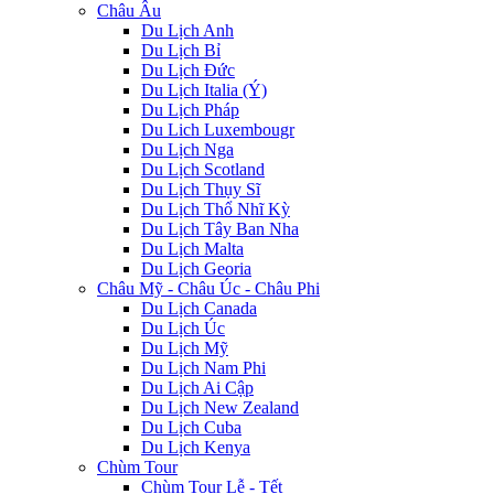
Châu Âu
Du Lịch Anh
Du Lịch Bỉ
Du Lịch Đức
Du Lịch Italia (Ý)
Du Lịch Pháp
Du Lich Luxembougr
Du Lịch Nga
Du Lịch Scotland
Du Lịch Thụy Sĩ
Du Lịch Thổ Nhĩ Kỳ
Du Lịch Tây Ban Nha
Du Lịch Malta
Du Lịch Georia
Châu Mỹ - Châu Úc - Châu Phi
Du Lịch Canada
Du Lịch Úc
Du Lịch Mỹ
Du Lịch Nam Phi
Du Lịch Ai Cập
Du Lịch New Zealand
Du Lịch Cuba
Du Lịch Kenya
Chùm Tour
Chùm Tour Lễ - Tết