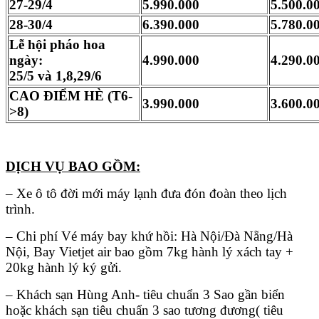
27-29/4
5.990.000
5.500.0
28-30/4
6.390.000
5.780.0
Lễ hội pháo hoa
ngày:
4.990.000
4.290.0
25/5 và 1,8,29/6
CAO ĐIỂM HÈ (T6-
3.990.000
3.600.0
>8)
DỊCH VỤ BAO GỒM:
– Xe ô tô đời mới máy lạnh đưa đón đoàn theo lịch
trình.
– Chi phí Vé máy bay khứ hồi: Hà Nội/Đà Nẵng/Hà
Nội, Bay Vietjet air bao gồm 7kg hành lý xách tay +
20kg hành lý ký gửi.
– Khách sạn Hùng Anh- tiêu chuẩn 3 Sao gần biển
hoặc khách sạn tiêu chuẩn 3 sao tương đương( tiêu