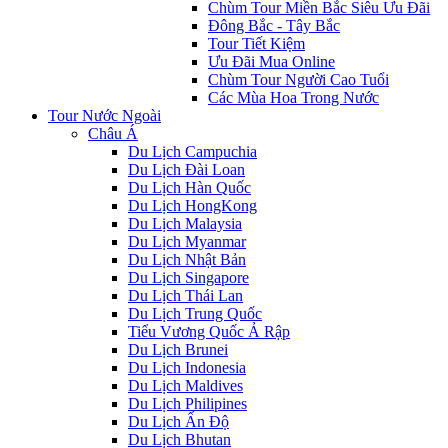
Chùm Tour Miền Bắc Siêu Ưu Đãi
Đông Bắc - Tây Bắc
Tour Tiết Kiệm
Ưu Đãi Mua Online
Chùm Tour Người Cao Tuổi
Các Mùa Hoa Trong Nước
Tour Nước Ngoài
Châu Á
Du Lịch Campuchia
Du Lịch Đài Loan
Du Lịch Hàn Quốc
Du Lịch HongKong
Du Lịch Malaysia
Du Lịch Myanmar
Du Lịch Nhật Bản
Du Lịch Singapore
Du Lịch Thái Lan
Du Lịch Trung Quốc
Tiểu Vương Quốc Ả Rập
Du Lịch Brunei
Du Lịch Indonesia
Du Lịch Maldives
Du Lịch Philipines
Du Lịch Ấn Độ
Du Lịch Bhutan