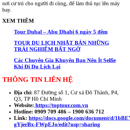
nơi cư trú cho người đi cùng, để làm thủ tục lên máy
bay.
XEM THÊM
Tour Dubal – Abu Dhabi 6 ngày 5 đêm
TOUR DU LỊCH NHẬT BẢN NHỮNG
TRẢI NGHIỆM BẤT NGỜ
Các Chuyên Gia Khuyên Bạn Nên Ít Selfie
Khi Đi Du Lịch Lại
THÔNG TIN LIÊN HỆ
Địa chỉ:
87 Đường số 1, Cư xá Đô Thành, P4,
Q3, TP Hồ Chí Minh
Website:
https://toptour.com.vn
Hotline: 0909 709 486 – 1900 636 712
Link:
https://docs.google.com/document/d
gYjerBx-FWpEJo/edit?usp=sharing