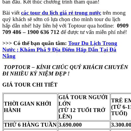
ban đầu. Kết thúc chương trình tham quan!
Bài viết
các tour du lịch giá rẻ trong nước
trên mong
quý khách sẽ sớm có lựa chọn cho mình tour du lịch
hấp dẫn nhé! hãy liên hệ với Toptour qua hotline:
0909
709 486 – 1900 636 712
để được tư vấn miễn phí nhé!
>>> Có thể bạn quân tâm:
Tour Du Lịch Trong
Nước ; Khám Phá 9 Địa Điểm Hấp Dẫn Tại Đà
Nẵng
TOPTOUR – KÍNH CHÚC QUÝ KHÁCH CHUYẾN
ĐI NHIỀU KỶ NIỆM ĐẸP !
GIÁ TOUR CHI TIẾT
GIÁ TOUR NGƯỞI
TRẺ E
THỜI GIAN KHỞI
LỚN
(TỪ 6-1
HÀNH
(TỪ 12 TUỔI TRỞ
TUỔI)
LÊN)
THỨ 6 HÀNG TUẦN
3.690.000
3.300.0