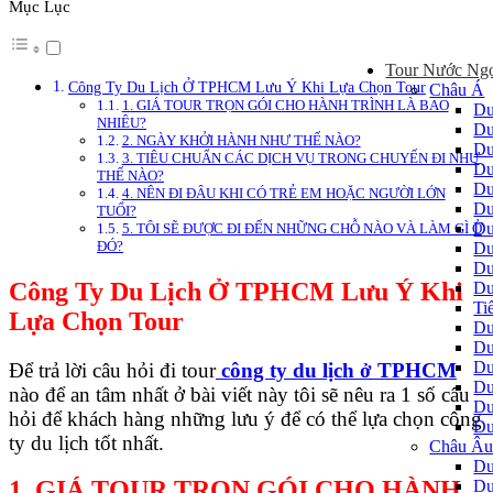
Mục Lục
Tour Nước Ng
Công Ty Du Lịch Ở TPHCM Lưu Ý Khi Lựa Chọn Tour
Châu Á
1. GIÁ TOUR TRỌN GÓI CHO HÀNH TRÌNH LÀ BAO
Du
NHIÊU?
Du
2. NGÀY KHỞI HÀNH NHƯ THẾ NÀO?
Du
3. TIÊU CHUẨN CÁC DỊCH VỤ TRONG CHUYẾN ĐI NHƯ
Du
THẾ NÀO?
Du
4. NÊN ĐI ĐÂU KHI CÓ TRẺ EM HOẶC NGƯỜI LỚN
Du
TUỔI?
Du
5. TÔI SẼ ĐƯỢC ĐI ĐẾN NHỮNG CHỖ NÀO VÀ LÀM GÌ Ở
ĐÓ?
Du
Du
Công Ty Du Lịch Ở TPHCM Lưu Ý Khi
Du
Ti
Lựa Chọn Tour
Du
Du
Du
Để trả lời câu hỏi đi tour
công ty du lịch ở TPHCM
Du
nào để an tâm nhất ở bài viết này tôi sẽ nêu ra 1 số câu
Du
hỏi để khách hàng những lưu ý để có thể lựa chọn công
Du
ty du lịch tốt nhất.
Châu Â
Du
1. GIÁ TOUR TRỌN GÓI CHO HÀNH
Du