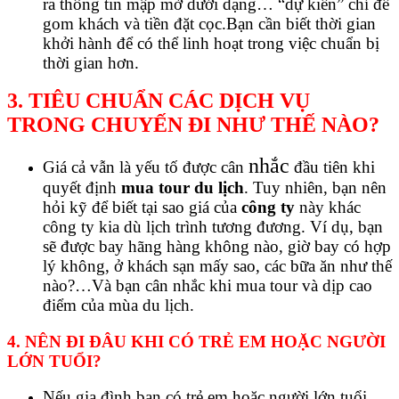
ra thông tin mập mờ dưới dạng… “dự kiến” chỉ để
gom khách và tiền đặt cọc.Bạn cần biết thời gian
khởi hành để có thể linh hoạt trong việc chuẩn bị
thời gian hơn.
3. TIÊU CHUẨN CÁC DỊCH VỤ
TRONG CHUYẾN ĐI NHƯ THẾ NÀO?
nhắc
Giá cả vẫn là yếu tố được cân
đầu tiên khi
quyết định
mua tour du lịch
. Tuy nhiên, bạn nên
hỏi kỹ để biết tại sao giá của
công ty
này khác
công ty kia dù lịch trình tương đương. Ví dụ, bạn
sẽ được bay hãng hàng không nào, giờ bay có hợp
lý không, ở khách sạn mấy sao, các bữa ăn như thế
nào?…Và bạn cân nhắc khi mua tour và dịp cao
điểm của mùa du lịch.
4. NÊN ĐI ĐÂU KHI CÓ TRẺ EM HOẶC NGƯỜI
LỚN TUỔI?
Nếu gia đình bạn có trẻ em hoặc người lớn tuổi,