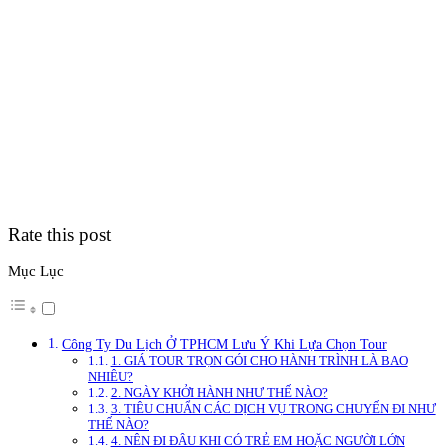
Rate this post
Mục Lục
Công Ty Du Lịch Ở TPHCM Lưu Ý Khi Lựa Chọn Tour
1. GIÁ TOUR TRỌN GÓI CHO HÀNH TRÌNH LÀ BAO
NHIÊU?
2. NGÀY KHỞI HÀNH NHƯ THẾ NÀO?
3. TIÊU CHUẨN CÁC DỊCH VỤ TRONG CHUYẾN ĐI NHƯ
THẾ NÀO?
4. NÊN ĐI ĐÂU KHI CÓ TRẺ EM HOẶC NGƯỜI LỚN