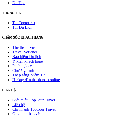
Du Học
THÔNG TIN
Tin Toptourist
Tin Du Lịch
CHĂM SÓC KHÁCH HÀNG
Thẻ thành viên
Travel Voucher
Bảo hiểm Du lịch
Ý kiến khách hàng
Phiếu góp ý
Chương trình
Thắp sáng Niềm Tin
Hướng dẫn thanh toán online
LIÊN HỆ
Giới thiệu TopTour Travel
Liên hệ
Chi nhánh TopTour Travel
Quy định bảo vệ