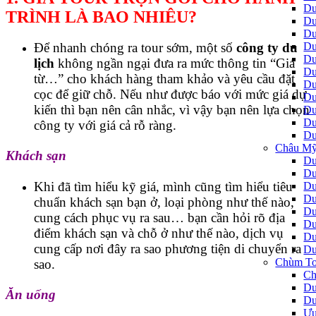
Du
TRÌNH LÀ BAO NHIÊU?
Du
Du
Du
Ðể nhanh chóng ra tour sớm, một số
công ty du
Du
lịch
không ngần ngại đưa ra mức thông tin “Giá
Du
từ…” cho khách hàng tham khảo và yêu cầu đặt
Du
cọc để giữ chỗ. Nếu như được báo với mức giá dự
Du
kiến thì bạn nên cân nhắc, vì vậy bạn nên lựa chọn
Du
Du
công ty với giá cả rỗ ràng.
Du
Châu Mỹ
Khách sạn
Du
Du
Khi đã tìm hiểu kỹ giá, mình cũng tìm hiểu tiêu
Du
Du
chuẩn khách sạn bạn ở, loại phòng như thế nào,
Du
cung cách phục vụ ra sau… bạn cần hỏi rõ địa
Du
điểm khách sạn và chỗ ở như thế nào, dịch vụ
Du
cung cấp nơi đây ra sao phương tiện di chuyển ra
Du
Chùm To
sao.
Ch
Du
Ăn uống
Du
Ưu