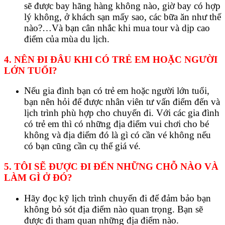
sẽ được bay hãng hàng không nào, giờ bay có hợp
lý không, ở khách sạn mấy sao, các bữa ăn như thế
nào?…Và bạn cân nhắc khi mua tour và dịp cao
điểm của mùa du lịch.
4. NÊN ĐI ĐÂU KHI CÓ TRẺ EM HOẶC NGƯỜI
LỚN TUỔI?
Nếu gia đình bạn có trẻ em hoặc người lớn tuổi,
bạn nên hỏi để được nhân viên tư vấn điểm đến và
lịch trình phù hợp cho chuyến đi. Với các gia đình
có trẻ em thì có những địa điểm vui chơi cho bé
không và địa điểm đó là gì có cần vé không nếu
có bạn cũng cần cụ thể giá vé.
5. TÔI SẼ ĐƯỢC ĐI ĐẾN NHỮNG CHỖ NÀO VÀ
LÀM GÌ Ở ĐÓ?
Hãy đọc kỹ
lịch trình
chuyến đi để đảm bảo bạn
không bỏ sót địa điểm nào quan trọng. Bạn sẽ
được đi tham quan những địa điểm nào.