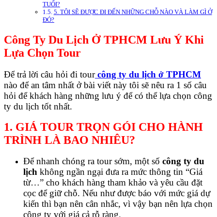
TUỔI?
5. TÔI SẼ ĐƯỢC ĐI ĐẾN NHỮNG CHỖ NÀO VÀ LÀM GÌ Ở
ĐÓ?
Công Ty Du Lịch Ở TPHCM Lưu Ý Khi
Lựa Chọn Tour
Để trả lời câu hỏi đi tour
công ty du lịch ở TPHCM
nào để an tâm nhất ở bài viết này tôi sẽ nêu ra 1 số câu
hỏi để khách hàng những lưu ý để có thể lựa chọn công
ty du lịch tốt nhất.
1. GIÁ TOUR TRỌN GÓI CHO HÀNH
TRÌNH LÀ BAO NHIÊU?
Ðể nhanh chóng ra tour sớm, một số
công ty du
lịch
không ngần ngại đưa ra mức thông tin “Giá
từ…” cho khách hàng tham khảo và yêu cầu đặt
cọc để giữ chỗ. Nếu như được báo với mức giá dự
kiến thì bạn nên cân nhắc, vì vậy bạn nên lựa chọn
công ty với giá cả rỗ ràng.