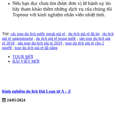
Nếu bạn đọc chưa tìm được đơn vị lữ hành uy tín
hãy tham khảo thêm những dịch vụ của chúng tôi
Toptour với kinh nghiệm nhân viên nhiệt tình.
Thẻ:
các tour du lịch nước ngoài giá rẻ
,
du lịch giá rẻ đà lạt
,
du lịch
giá rẻ saigontourist
,
du lịch giá rẻ trong nước
,
săn tour du lịch giá
rẻ 2018
,
săn tour du lịch giá rẻ 2019
,
tour du lịch giá rẻ cho 2
người
,
tour du lịch giá rẻ đà nẵng
TOUR MỚI
BÀI VIẾT MỚI
Kinh nghiệm du lịch Đài Loan từ A – Z
24/05/2024