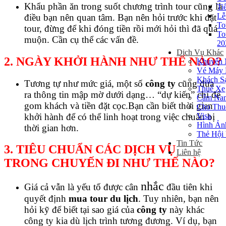
Khẩu phần ăn trong suốt chương trình tour cũng là
Ti
Lễ
điều bạn nên quan tâm. Bạn nên hỏi trước khi đặt
To
tour, đừng để khi đóng tiền rồi mới hỏi thì đã quá
To
muộn. Cần cụ thể các vấn đề.
20
Dịch Vụ Khác
2. NGÀY KHỞI HÀNH NHƯ THẾ NÀO?
Khuyến 
Vé Máy 
Khách S
Tương tự như mức giá, một số
công ty
cũng đưa
Thuê Xe
ra thông tin mập mờ dưới dạng… “dự kiến” chỉ để
Cẩm Nan
gom khách và tiền đặt cọc.Bạn cần biết thời gian
Cho Thu
khởi hành để có thể linh hoạt trong việc chuẩn bị
Visa
Hình Ản
thời gian hơn.
Thẻ Hội
Tin Tức
3. TIÊU CHUẨN CÁC DỊCH VỤ
Liên hệ
TRONG CHUYẾN ĐI NHƯ THẾ NÀO?
nhắc
Giá cả vẫn là yếu tố được cân
đầu tiên khi
quyết định
mua tour du lịch
. Tuy nhiên, bạn nên
hỏi kỹ để biết tại sao giá của
công ty
này khác
công ty kia dù lịch trình tương đương. Ví dụ, bạn