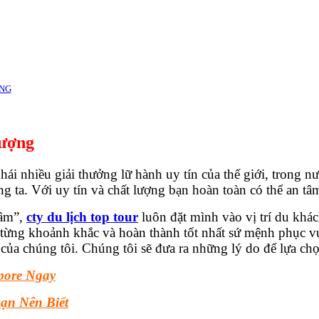
ÀNG
Lượng
i nhiều giải thưởng lữ hành uy tín của thế giới, trong n
 ta. Với uy tín và chất lượng bạn hoàn toàn có thể an tâ
tâm”,
cty du lịch top tour
luôn đặt mình vào vị trí du khác
iu từng khoảnh khắc và hoàn thành tốt nhất sứ mệnh phục 
của chúng tôi. Chúng tôi sẽ đưa ra những lý do để lựa chọ
pore Ngay
̣n Nên Biết