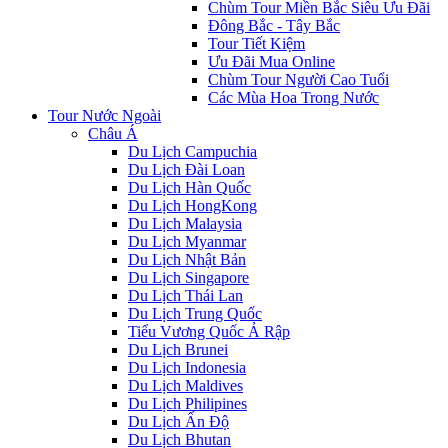
Chùm Tour Miền Bắc Siêu Ưu Đãi
Đông Bắc - Tây Bắc
Tour Tiết Kiệm
Ưu Đãi Mua Online
Chùm Tour Người Cao Tuổi
Các Mùa Hoa Trong Nước
Tour Nước Ngoài
Châu Á
Du Lịch Campuchia
Du Lịch Đài Loan
Du Lịch Hàn Quốc
Du Lịch HongKong
Du Lịch Malaysia
Du Lịch Myanmar
Du Lịch Nhật Bản
Du Lịch Singapore
Du Lịch Thái Lan
Du Lịch Trung Quốc
Tiểu Vương Quốc Ả Rập
Du Lịch Brunei
Du Lịch Indonesia
Du Lịch Maldives
Du Lịch Philipines
Du Lịch Ấn Độ
Du Lịch Bhutan