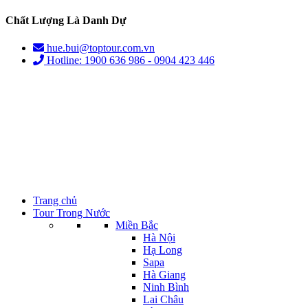
Chất Lượng Là Danh Dự
hue.bui@toptour.com.vn
Hotline: 1900 636 986 - 0904 423 446
Trang chủ
Tour Trong Nước
Miền Bắc
Hà Nội
Hạ Long
Sapa
Hà Giang
Ninh Bình
Lai Châu