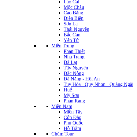
Lào Cai
Mộc Châu
Cao Bằng
Điện Biên
Sơn La
Thái Nguyên
Bắc Cạn
Yên Tử
Miền Trung
Phan Thiết
Nha Trang
Đà Lạt
Tây Nguyên
Đắc Nông
Đà Năng - Hội An
Tuy Hòa - Quy Nhơn - Quảng Ngãi
Huế
Mỹ Sơn
Phan Rang
Miền Nam
Miền Tây
Côn Đảo
Phú Quốc
Hồ Tràm
Chùm Tour