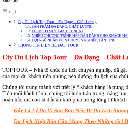
Mục Lục
Cty Du Lịch Top Tour – Đa Dạng – Chất Lượng
SẢN PHẨM ĐA DẠNG, CHẤT LƯỢNG
LUÔN CÓ MỨC GIÁ TỐT NHẤT
NHIỀU CHƯƠNG TRÌNH HẤP DẪN DÀNH CHO KHÁCH H
ĐỘI NGŨ NHÂN VIÊN CHUYÊN NGHIỆP, TẬN TÌNH
THÔNG TIN LIÊN HỆ ĐẶT TOUR
Cty Du Lịch Top Tour – Đa Dạng – Chất 
TOPTOUR – Nhà tổ chức du lịch chuyên nghiệp, đã gặt há
của mọi du khách trên những nẻo đường du lịch của chúng
Chúng tôi trung thành với triết lý “Khách hàng là trung 
Trên mỗi hành trình, chúng tôi luôn trân trọng, nâng n
hoàn hảo mà còn là dấu ấn khó phai trong lòng lữ khách 
Đây Là Lý Do Vì Sao Bạn Nên Đi Du Lịch Singa
Du Lịch Nhật Bản Cần Mang Theo Những Gì | Ba