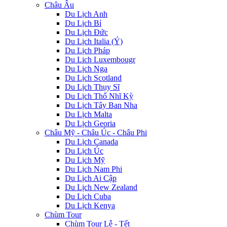
Châu Âu
Du Lịch Anh
Du Lịch Bỉ
Du Lịch Đức
Du Lịch Italia (Ý)
Du Lịch Pháp
Du Lich Luxembougr
Du Lịch Nga
Du Lịch Scotland
Du Lịch Thụy Sĩ
Du Lịch Thổ Nhĩ Kỳ
Du Lịch Tây Ban Nha
Du Lịch Malta
Du Lịch Georia
Châu Mỹ - Châu Úc - Châu Phi
Du Lịch Canada
Du Lịch Úc
Du Lịch Mỹ
Du Lịch Nam Phi
Du Lịch Ai Cập
Du Lịch New Zealand
Du Lịch Cuba
Du Lịch Kenya
Chùm Tour
Chùm Tour Lễ - Tết