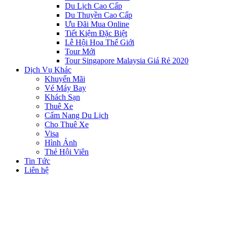
Du Lịch Cao Cấp
Du Thuyền Cao Cấp
Ưu Đãi Mua Online
Tiết Kiệm Đặc Biệt
Lễ Hội Hoa Thế Giới
Tour Mới
Tour Singapore Malaysia Giá Rẻ 2020
Dịch Vụ Khác
Khuyến Mãi
Vé Máy Bay
Khách Sạn
Thuê Xe
Cẩm Nang Du Lịch
Cho Thuê Xe
Visa
Hình Ảnh
Thẻ Hội Viên
Tin Tức
Liên hệ