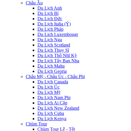
Châu Âu
Du Lịch Anh
Du Lịch Bỉ
Du Lịch Đức
Du Lịch Italia (Ý)
Du Lịch Pháp
Du Lich Luxembougr
Du Lịch Nga
Du Lịch Scotland
Du Lịch Thụy Sĩ
Du Lịch Thổ Nhĩ Kỳ
Du Lịch Tây Ban Nha
Du Lịch Malta
Du Lịch Georia
Châu Mỹ - Châu Úc - Châu Phi
Du Lịch Canada
Du Lịch Úc
Du Lịch Mỹ
Du Lịch Nam Phi
Du Lịch Ai Cập
Du Lịch New Zealand
Du Lịch Cuba
Du Lịch Kenya
Chùm Tour
Chùm Tour Lễ - Tết