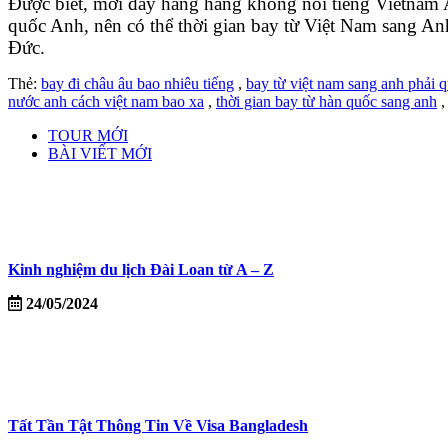
Được biết, mới đây hãng hàng không nổi tiếng Vietnam 
quốc Anh, nên có thể thời gian bay từ Việt Nam sang Anh
Đức.
Thẻ:
bay đi châu âu bao nhiêu tiếng
,
bay từ việt nam sang anh phải
nước anh cách việt nam bao xa
,
thời gian bay từ hàn quốc sang anh
TOUR MỚI
BÀI VIẾT MỚI
Kinh nghiệm du lịch Đài Loan từ A – Z
24/05/2024
Tất Tần Tật Thông Tin Về Visa Bangladesh