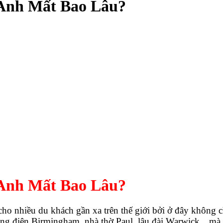
 Anh Mất Bao Lâu?
 Anh Mất Bao Lâu?
o nhiều du khách gần xa trên thế giới bởi ở đây không c
ung điện Birmingham, nhà thờ Paul, lâu đài Warwick…mà 