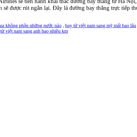
Airlines sẽ tiến hành khai thác đường bay thẳng từ Hà 
 sẽ được rút ngắn lại. Đây là đường bay thẳng trực tiếp 
 qua không phận những nước nào
,
bay từ việt nam sang mỹ mất bao lâu
,
từ việt nam sang anh bao nhiêu km