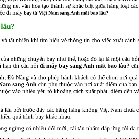
ững nét văn hóa tạo thành sự khác biệt giữa hàng loạt các
iệc đi máy
bay từ Việt Nam sang Anh mất bao lâu
?
 lâu?
 và tất nhiên khi tìm hiểu về thông tin cho việc xuất cảnh 
ền của những chuyến bay như thế, hoặc đó lại là một câu h
 hạn thì câu hỏi
đi máy bay sang Anh mất bao lâu?
cũn
h, Đà Nẵng và cho phép hành khách có thể chọn nơi quá c
 Nam sang Anh
còn phụ thuộc vào nơi xuất điểm của bạn c
huộc vào nhiều yếu tố khoảng cách xuất phát, điểm đến và
há lâu bởi trước đây các hãng hàng không Việt Nam chưa 
hiều quá trình bay khác nhau.
g ngừng có nhiều đổi mới, cải tân nhằm đáp ứng tối đa n