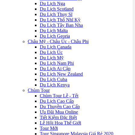
Du Lịch Nga
Du Lịch Scotland
Du Lịch Thụy Sĩ
Du Lịch Thổ Nhĩ Kỳ
Du Lịch Tây Ban Nha
Du Lịch Malta
Du Lịch Georia
Châu Mỹ - Châu Úc - Châu Phi
Du Lịch Canada
Du Lịch Úc
Du Lịch Mỹ
Du Lịch Nam Phi
Du Lịch Ai Cập
Du Lịch New Zealand
Du Lịch Cuba
Du Lịch Kenya
Chùm Tour
Chùm Tour Lễ - Tết
Du Lịch Cao Cấp
Du Thuyền Cao Cấp
Ưu Đãi Mua Online
Tiết Kiệm Đặc Biệt
Lễ Hội Hoa Thế Giới
Tour Mới
Tour Singapore Malaysia Giá Rẻ 2020