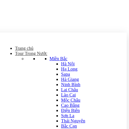
Trang chủ
Tour Trong Nước
Miền Bắc
Hà Nội
Hạ Long
Sapa
Hà Giang
Ninh Bình
Lai Châu
Lào Cai
Mộc Châu
Cao Bằng
Điện Biên
Sơn La
Thái Nguyên
Bắc Cạn