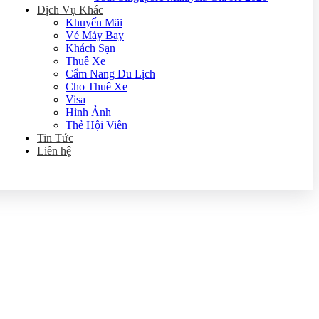
Dịch Vụ Khác
Khuyến Mãi
Vé Máy Bay
Khách Sạn
Thuê Xe
Cẩm Nang Du Lịch
Cho Thuê Xe
Visa
Hình Ảnh
Thẻ Hội Viên
Tin Tức
Liên hệ