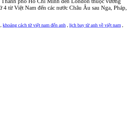
Nội, Thành phố Hồ Chí Minh đến London thuộc vương
thứ 4 từ Việt Nam đến các nước Châu Âu sau Nga, Pháp,
,
khoảng cách từ việt nam đến anh
,
lịch bay từ anh về việt nam
,