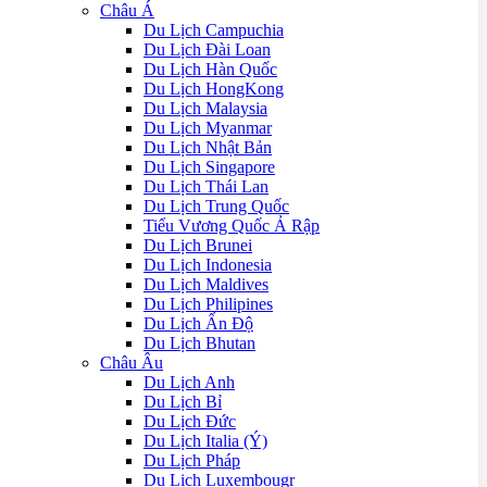
Châu Á
Du Lịch Campuchia
Du Lịch Đài Loan
Du Lịch Hàn Quốc
Du Lịch HongKong
Du Lịch Malaysia
Du Lịch Myanmar
Du Lịch Nhật Bản
Du Lịch Singapore
Du Lịch Thái Lan
Du Lịch Trung Quốc
Tiểu Vương Quốc Ả Rập
Du Lịch Brunei
Du Lịch Indonesia
Du Lịch Maldives
Du Lịch Philipines
Du Lịch Ấn Độ
Du Lịch Bhutan
Châu Âu
Du Lịch Anh
Du Lịch Bỉ
Du Lịch Đức
Du Lịch Italia (Ý)
Du Lịch Pháp
Du Lich Luxembougr