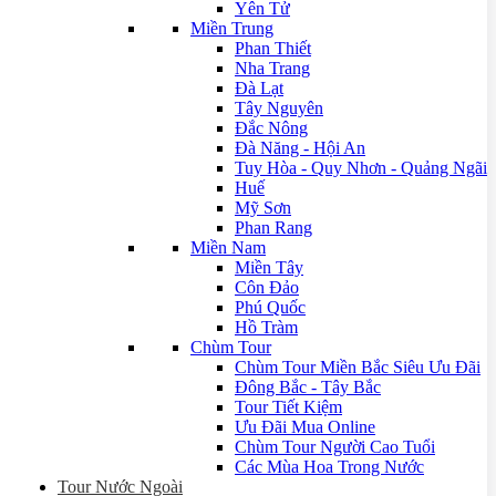
Yên Tử
Miền Trung
Phan Thiết
Nha Trang
Đà Lạt
Tây Nguyên
Đắc Nông
Đà Năng - Hội An
Tuy Hòa - Quy Nhơn - Quảng Ngãi
Huế
Mỹ Sơn
Phan Rang
Miền Nam
Miền Tây
Côn Đảo
Phú Quốc
Hồ Tràm
Chùm Tour
Chùm Tour Miền Bắc Siêu Ưu Đãi
Đông Bắc - Tây Bắc
Tour Tiết Kiệm
Ưu Đãi Mua Online
Chùm Tour Người Cao Tuổi
Các Mùa Hoa Trong Nước
Tour Nước Ngoài