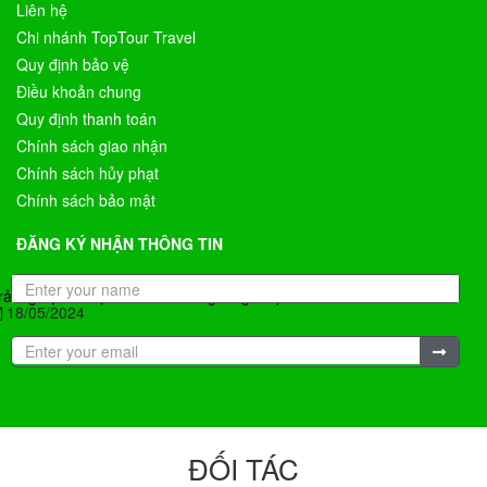
Liên hệ
Chi nhánh TopTour Travel
Quy định bảo vệ
Điều khoản chung
Quy định thanh toán
Chính sách giao nhận
Chính sách hủy phạt
Chính sách bảo mật
ĐĂNG KÝ NHẬN THÔNG TIN
rải nghiệm du lịch Úc mùa đông có gì hấp dẫn?
18/05/2024
ĐỐI TÁC