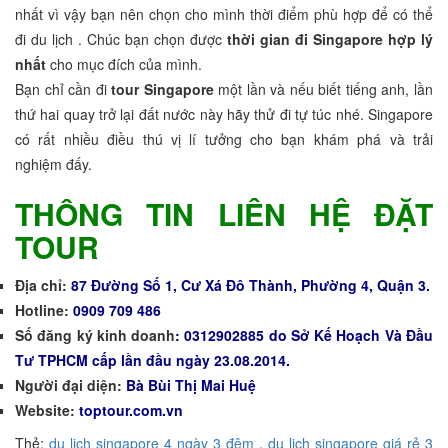
nhất vì vậy bạn nên chọn cho mình thời điểm phù hợp để có thể
đi du lịch . Chúc bạn chọn được
thời gian đi Singapore hợp lý
nhất
cho mục đích của mình.
Bạn chỉ cần đi
tour Singapore
một lần và nếu biết tiếng anh, lần
thứ hai quay trở lại đất nước này hãy thử đi tự túc nhé. Singapore
có rất nhiều điều thú vị lí tưởng cho bạn khám phá và trải
nghiệm đấy.
THÔNG TIN LIÊN HỆ ĐẶT
TOUR
Địa chỉ:
87 Đường Số 1, Cư Xá Đô Thành, Phường 4, Quận 3.
Hotline:
0909 709 486
Số đăng ký kinh doanh
: 0312902885 do Sở Kế Hoạch Và Đầu
Tư TPHCM cấp lần đầu ngày 23.08.2014.
Người đại diện:
Bà Bùi Thị Mai Huệ
Website:
toptour.com.vn
Thẻ:
du lịch singapore 4 ngày 3 đêm
,
du lịch singapore giá rẻ 3