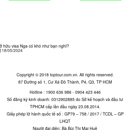
ở hữu visa Nga có khó như bạn nghĩ?
18/05/2024
Copyright © 2018 toptour.com.vn. All rights reserved.
87 Đường số 1, Cư Xá Đô Thành, P4, Q3, TP HCM
Hotline : 1900 636 986 - 0904 423 446
Số đăng ký kinh doanh: 0312902885 do Sở kế hoạch và đầu tư
TPHCM cấp lần đầu ngày 23.08.2014.
Giấy phép lữ hành quốc tế số : GP79 – 758 / 2017 / TCDL – GP
LHQT
Người đại diện: Bà Bùi Thị Mai Huệ