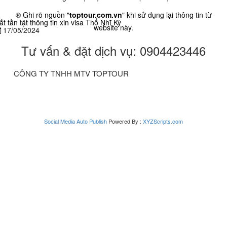
® Ghi rõ nguồn "
toptour.com.vn
" khi sử dụng lại thông tin từ
ất tần tật thông tin xin visa Thổ Nhĩ Kỳ
website này.
17/05/2024
Tư vấn & đặt dịch vụ: 0904423446
CÔNG TY TNHH MTV TOPTOUR
Social Media Auto Publish
Powered By :
XYZScripts.com