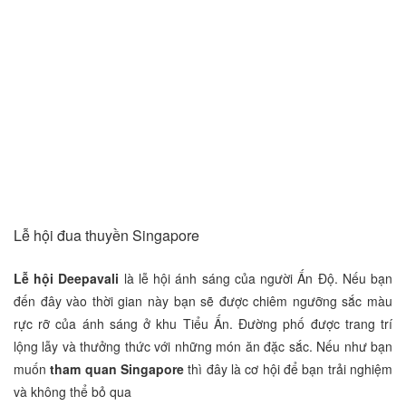
Lễ hội đua thuyền Singapore
Lễ hội Deepavali
là lễ hội ánh sáng của người Ấn Độ. Nếu bạn
đến đây vào thời gian này bạn sẽ được chiêm ngưỡng sắc màu
rực rỡ của ánh sáng ở khu Tiểu Ấn. Đường phố được trang trí
lộng lẫy và thưởng thức với những món ăn đặc sắc. Nếu như bạn
muốn
tham quan Singapore
thì đây là cơ hội để bạn trải nghiệm
và không thể bỏ qua