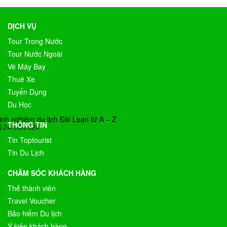
DỊCH VỤ
Tour Trong Nước
Tour Nước Ngoài
Vé Máy Bay
Thuê Xe
Tuyển Dụng
Du Học
inh nghiệm du lịch Đài Loan từ A – Z
THÔNG TIN
24/05/2024
Tin Toptourist
Tin Du Lịch
CHĂM SÓC KHÁCH HÀNG
Thẻ thành viên
Travel Voucher
Bảo hiểm Du lịch
Ý kiến khách hàng