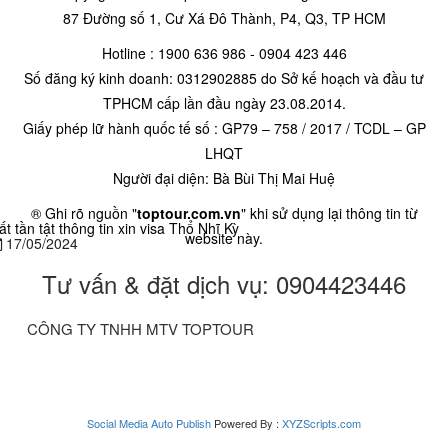
87 Đường số 1, Cư Xá Đô Thành, P4, Q3, TP HCM
Hotline : 1900 636 986 - 0904 423 446
Số đăng ký kinh doanh: 0312902885 do Sở kế hoạch và đầu tư
TPHCM cấp lần đầu ngày 23.08.2014.
Giấy phép lữ hành quốc tế số : GP79 – 758 / 2017 / TCDL – GP
LHQT
Người đại diện: Bà Bùi Thị Mai Huệ
® Ghi rõ nguồn "
toptour.com.vn
" khi sử dụng lại thông tin từ
ất tần tật thông tin xin visa Thổ Nhĩ Kỳ
website này.
17/05/2024
Tư vấn & đặt dịch vụ: 0904423446
CÔNG TY TNHH MTV TOPTOUR
Social Media Auto Publish
Powered By :
XYZScripts.com