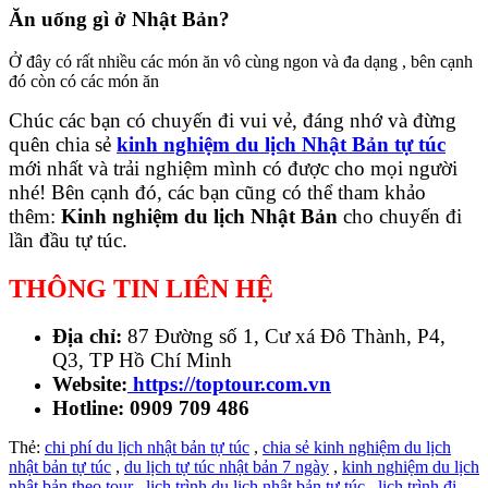
Ăn uống gì ở Nhật Bản?
Ở đây có rất nhiều các món ăn vô cùng ngon và đa dạng , bên cạnh
đó còn có các món ăn
Chúc các bạn có chuyến đi vui vẻ, đáng nhớ và đừng
quên chia sẻ
kinh nghiệm du lịch Nhật Bản tự túc
mới nhất và trải nghiệm mình có được cho mọi người
nhé! Bên cạnh đó, các bạn cũng có thể tham khảo
thêm:
Kinh nghiệm du lịch Nhật Bản
cho chuyến đi
lần đầu tự túc.
THÔNG TIN LIÊN HỆ
Địa chỉ:
87 Đường số 1, Cư xá Đô Thành, P4,
Q3, TP Hồ Chí Minh
Website:
https://toptour.com.vn
Hotline: 0909 709 486
Thẻ:
chi phí du lịch nhật bản tự túc
,
chia sẻ kinh nghiệm du lịch
nhật bản tự túc
,
du lịch tự túc nhật bản 7 ngày
,
kinh nghiệm du lịch
nhật bản theo tour
,
lịch trình du lịch nhật bản tự túc
,
lịch trình đi