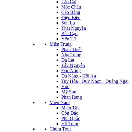
Lào Cai
Mộc Châu
Cao Bằng
Điện Biên
Sơn La
Thái Nguyên
Bắc Cạn
Yên Tử
Miền Trung
Phan Thiết
Nha Trang
Đà Lạt
Tây Nguyên
Đắc Nông
Đà Năng - Hội An
Tuy Hòa - Quy Nhơn - Quảng Ngãi
Huế
Mỹ Sơn
Phan Rang
Miền Nam
Miền Tây
Côn Đảo
Phú Quốc
Hồ Tràm
Chùm Tour