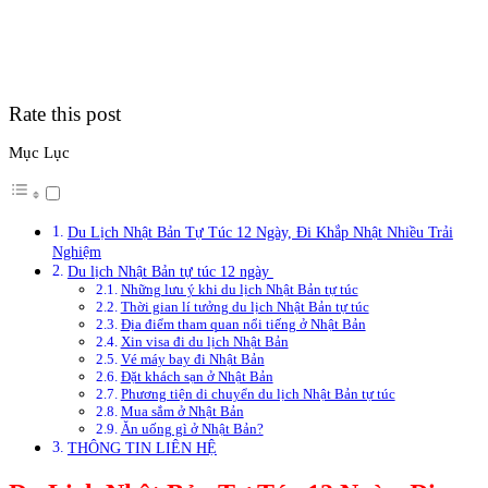
Rate this post
Mục Lục
Du Lịch Nhật Bản Tự Túc 12 Ngày, Đi Khắp Nhật Nhiều Trải
Nghiệm
Du lịch Nhật Bản tự túc 12 ngày
Những lưu ý khi du lịch Nhật Bản tự túc
Thời gian lí tưởng du lịch Nhật Bản tự túc
Địa điểm tham quan nổi tiếng ở Nhật Bản
Xin visa đi du lịch Nhật Bản
Vé máy bay đi Nhật Bản
Đặt khách sạn ở Nhật Bản
Phương tiện di chuyển du lịch Nhật Bản tự túc
Mua sắm ở Nhật Bản
Ăn uống gì ở Nhật Bản?
THÔNG TIN LIÊN HỆ