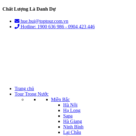
Chất Lượng Là Danh Dự
hue.bui@toptour.com.vn
Hotline: 1900 636 986 - 0904 423 446
Trang chủ
Tour Trong Nước
Miền Bắc
Hà Nội
Hạ Long
Sapa
Hà Giang
Ninh Bình
Lai Châu