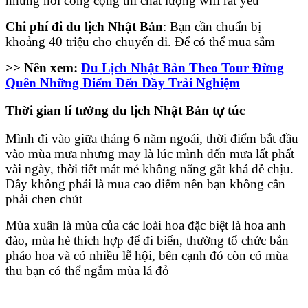
những nơi công cộng thì chất lượng wifi rất yếu
Chi phí đi du lịch Nhật Bản
: Bạn cần chuẩn bị
khoảng 40 triệu cho chuyến đi. Để có thể mua sắm
>> Nên xem:
Du Lịch Nhật Bản Theo Tour Đừng
Quên Những Điểm Đến Đầy Trải Nghiệm
Thời gian lí tưởng du lịch Nhật Bản tự túc
Mình đi vào giữa tháng 6 năm ngoái, thời điểm bắt đầu
vào mùa mưa nhưng may là lúc mình đến mưa lất phất
vài ngày, thời tiết mát mẻ không nắng gắt khá dễ chịu.
Đây không phải là mua cao điểm nên bạn không cần
phải chen chút
Mùa xuân là mùa của các loài hoa đặc biệt là hoa anh
đào, mùa hè thích hợp để đi biển, thường tổ chức bắn
pháo hoa và có nhiều lễ hội, bên cạnh đó còn có mùa
thu bạn có thể ngắm mùa lá đỏ