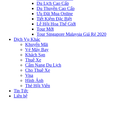
Du Lịch Cao Cấp
Du Thuyền Cao Cấp
Ưu Đãi Mua Online
Tiết Kiệm Đặc Biệt
Lễ Hội Hoa Thế Giới
Tour Mới
Tour Singapore Malaysia Giá Rẻ 2020
Dịch Vụ Khác
Khuyến Mãi
Vé Máy Bay
Khách Sạn
Thuê Xe
Cẩm Nang Du Lịch
Cho Thuê Xe
Visa
Hình Ảnh
Thẻ Hội Viên
Tin Tức
Liên hệ