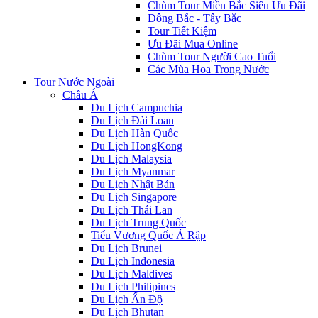
Chùm Tour Miền Bắc Siêu Ưu Đãi
Đông Bắc - Tây Bắc
Tour Tiết Kiệm
Ưu Đãi Mua Online
Chùm Tour Người Cao Tuổi
Các Mùa Hoa Trong Nước
Tour Nước Ngoài
Châu Á
Du Lịch Campuchia
Du Lịch Đài Loan
Du Lịch Hàn Quốc
Du Lịch HongKong
Du Lịch Malaysia
Du Lịch Myanmar
Du Lịch Nhật Bản
Du Lịch Singapore
Du Lịch Thái Lan
Du Lịch Trung Quốc
Tiểu Vương Quốc Ả Rập
Du Lịch Brunei
Du Lịch Indonesia
Du Lịch Maldives
Du Lịch Philipines
Du Lịch Ấn Độ
Du Lịch Bhutan