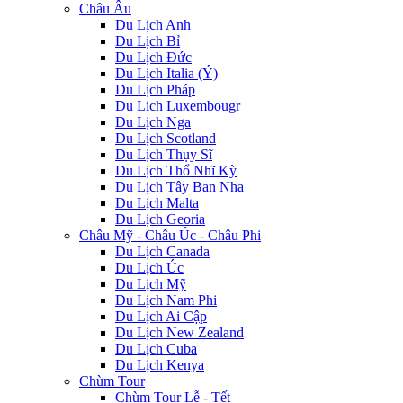
Châu Âu
Du Lịch Anh
Du Lịch Bỉ
Du Lịch Đức
Du Lịch Italia (Ý)
Du Lịch Pháp
Du Lich Luxembougr
Du Lịch Nga
Du Lịch Scotland
Du Lịch Thụy Sĩ
Du Lịch Thổ Nhĩ Kỳ
Du Lịch Tây Ban Nha
Du Lịch Malta
Du Lịch Georia
Châu Mỹ - Châu Úc - Châu Phi
Du Lịch Canada
Du Lịch Úc
Du Lịch Mỹ
Du Lịch Nam Phi
Du Lịch Ai Cập
Du Lịch New Zealand
Du Lịch Cuba
Du Lịch Kenya
Chùm Tour
Chùm Tour Lễ - Tết