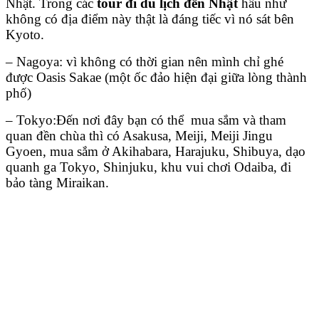
Nhật. Trong các
tour đi du lịch đến Nhật
hầu như
không có địa điểm này thật là đáng tiếc vì nó sát bên
Kyoto.
– Nagoya: vì không có thời gian nên mình chỉ ghé
được Oasis Sakae (một ốc đảo hiện đại giữa lòng thành
phố)
– Tokyo:Đến nơi đây bạn có thể mua sắm và tham
quan đền chùa thì có Asakusa, Meiji, Meiji Jingu
Gyoen, mua sắm ở Akihabara, Harajuku, Shibuya, dạo
quanh ga Tokyo, Shinjuku, khu vui chơi Odaiba, đi
bảo tàng Miraikan.