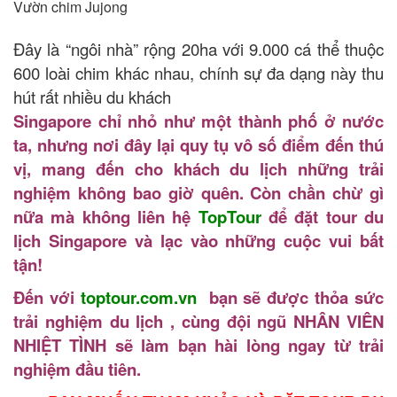
Vườn chim Jujong
Đây là “ngôi nhà” rộng 20ha với 9.000 cá thể thuộc
600 loài chim khác nhau, chính sự đa dạng này thu
hút rất nhiều du khách
Singapore chỉ nhỏ như một thành phố ở nước
ta, nhưng nơi đây lại quy tụ vô số điểm đến thú
vị, mang đến cho khách du lịch những trải
nghiệm không bao giờ quên. Còn chần chừ gì
nữa mà không liên hệ
TopTour
để đặt tour du
lịch Singapore và lạc vào những cuộc vui bất
tận!
Đến với
toptour.com.vn
bạn sẽ được thỏa sức
trải nghiệm du lịch , cùng đội ngũ NHÂN VIÊN
NHIỆT TÌNH sẽ làm bạn hài lòng ngay từ trải
nghiệm đầu tiên.