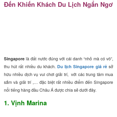
Đến Khiến Khách Du Lịch Ngẩn Ngơ
Singapore
là đất nước đúng với cái danh “nhỏ mà có võ”,
thu hút rất nhiều du khách.
Du lịch Singapore giá rẻ
sở
hữu nhiều dịch vụ vui chơi giải trí, với các trung tâm mua
sắm và giải trí ,… đặc biệt rất nhiều điểm đến Singapore
nổi tiếng hàng đầu Châu Á được chia sẻ dưới đây.
1. Vịnh Marina