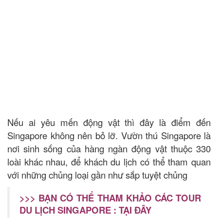
Nếu ai yêu mến động vật thì đây là điểm đến
Singapore không nên bỏ lỡ. Vườn thú Singapore là
nơi sinh sống của hàng ngàn động vật thuộc 330
loài khác nhau, để khách du lịch có thể tham quan
với những chủng loại gần như sắp tuyệt chủng
>>> BẠN CÓ THỂ THAM KHẢO CÁC TOUR
DU LỊCH SINGAPORE :
TẠI ĐÂY