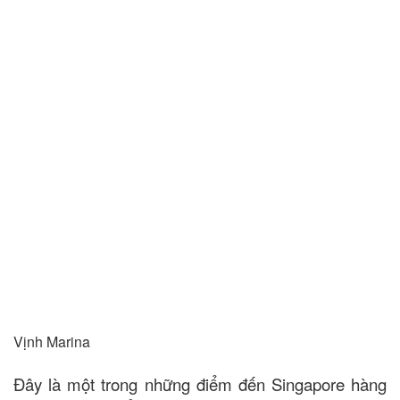
Vịnh Marina
Đây là một trong những điểm đến Singapore hàng