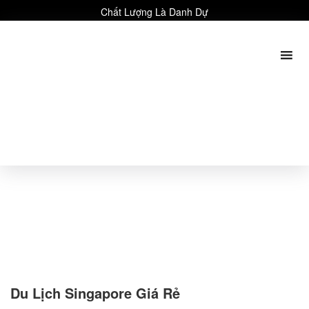
Chất Lượng Là Danh Dự
Du Lịch Singapore Giá Rẻ