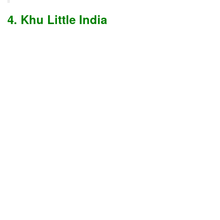
4. Khu Little India