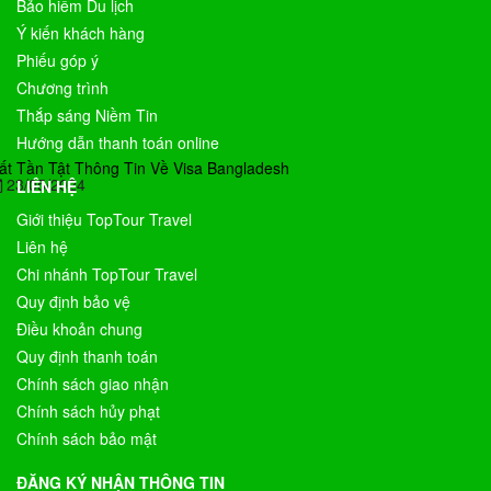
Bảo hiểm Du lịch
Ý kiến khách hàng
Phiếu góp ý
Chương trình
Thắp sáng Niềm Tin
Hướng dẫn thanh toán online
ất Tần Tật Thông Tin Về Visa Bangladesh
23/05/2024
LIÊN HỆ
Giới thiệu TopTour Travel
Liên hệ
Chi nhánh TopTour Travel
Quy định bảo vệ
Điều khoản chung
Quy định thanh toán
Chính sách giao nhận
Chính sách hủy phạt
Chính sách bảo mật
ĐĂNG KÝ NHẬN THÔNG TIN