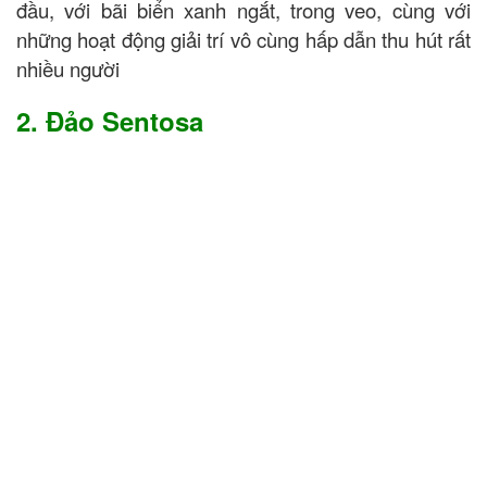
đầu, với bãi biển xanh ngắt, trong veo, cùng với
những hoạt động giải trí vô cùng hấp dẫn thu hút rất
nhiều người
2. Đảo Sentosa