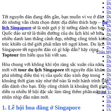
Du
Du
Du
Du
Tết nguyên đán đang đến gần, bạn muốn vi vu ở đâu
Du
đó nhưng vẫn chưa chọn được địa điểm thích hợp –
du
Du
lịch Singapore
sẽ là một gợi ý lý tưởng dành cho bạn.
Du
Quốc đảo sư tử là thiên đường của du lịch khi sở hữu
Du
nhiều danh lam thắng cảnh đẹp, những công trình kiến
Du
Du
trúc khiến cả thế giới phải trầm trồ ngợi khen. Du lịch
Du
Singapore tết nguyên đán có gì hấp dẫn? hãy cùng
Châu Mỹ
Toptour
tìm hiểu qua bài viết sau.
Du
Du
Hòa chung với không khí rộn ràng sắc xuân của năm
Du
mới với
tour du lịch Singapore
tết nguyên đán khám
Du
Du
phá những điều thú vị của quốc đảo xinh đẹp trong
Du
khoảng thời gian này như thế nào là một hành trình hấp
Du
dẫn dành cho bạn. Đây cũng chính là khoảng thời gian
Du
diễn ra nhiều lễ hội đặc sắc làm tăng thêm phần nào sự
Chùm To
Ch
nhộn nhịp đầu năm mới.
Du
Du
1. Lễ hội hoa đăng ở Singapore
Ưu