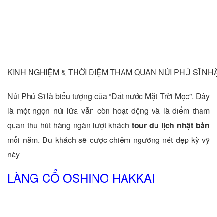
KINH NGHIỆM & THỜI ĐIỆM THAM QUAN NÚI PHÚ SĨ NH
Núi Phú Sĩ là biểu tượng của “Đất nước Mặt Trời Mọc”. Đây
là một ngọn núi lửa vẫn còn hoạt động và là điểm tham
quan thu hút hàng ngàn lượt khách
tour du lịch nhật bản
mỗi năm. Du khách sẽ được chiêm ngưỡng nét đẹp kỳ vỹ
này
LÀNG CỔ OSHINO HAKKAI