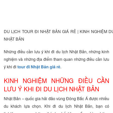
DU LỊCH TOUR ĐI NHẬT BẢN GIÁ RẺ | KINH NGHIỆM DU
NHẬT BẢN
Những điều cần lưu ý khi đi du lịch Nhật Bản, những kinh
nghiệm và những địa điểm tham quan những điều cần lưu
ý khi đi
tour đi Nhật Bản giá rẻ
.
KINH NGHIỆM NHỮNG ĐIỀU CẦN
LƯU Ý KHI ĐI DU LỊCH NHẬT BẢN
Nhật Bản – quốc gia hải đảo vùng Đông Bắc Á được nhiều
du khách lựa chọn. Khi đi du lịch Nhật Bản, bạn có