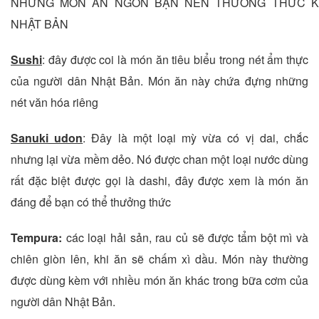
NHỮNG MÓN ĂN NGON BẠN NÊN THƯỞNG THỨC K
NHẬT BẢN
Sushi
: đây được coi là món ăn tiêu biểu trong nét ẩm thực
của người dân Nhật Bản. Món ăn này chứa đựng những
nét văn hóa riêng
Sanuki udon
: Đây là một loại mỳ vừa có vị dai, chắc
nhưng lại vừa mềm dẻo. Nó được chan một loại nước dùng
rất đặc biệt được gọi là dashi, đây được xem là món ăn
đáng để bạn có thể thưởng thức
Tempura:
các loại hải sản, rau củ sẽ được tẩm bột mì và
chiên giòn lên, khi ăn sẽ chấm xì dầu. Món này thường
được dùng kèm với nhiều món ăn khác trong bữa cơm của
người dân Nhật Bản.