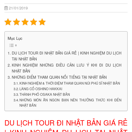
21/01/2019
Mục Lục
DU LỊCH TOUR ĐI NHẬT BẢN GIÁ RẺ | KINH NGHIỆM DU LỊCH
TẠI NHẬT BẢN
KINH NGHIỆM NHỮNG ĐIỀU CẦN LƯU Ý KHI ĐI DU LỊCH
NHẬT BẢN
NHỮNG ĐIỂM THAM QUAN NỔI TIẾNG TẠI NHẬT BẢN
KINH NGHIỆM & THỜI ĐIỆM THAM QUAN NÚI PHÚ SĨ NHẬT BẢN
LÀNG CỔ OSHINO HAKKAI
THÀNH PHỐ OSAKA NHẬT BẢN
NHỮNG MÓN ĂN NGON BẠN NÊN THƯỞNG THỨC KHI ĐẾN
NHẬT BẢN
DU LỊCH TOUR ĐI NHẬT BẢN GIÁ RẺ