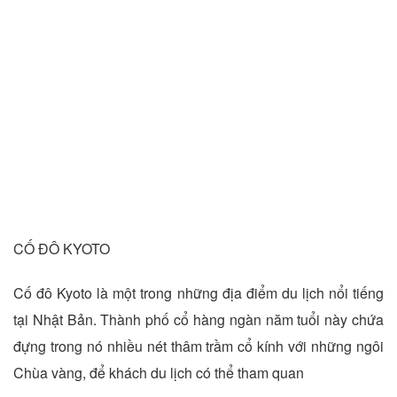
CỐ ĐÔ KYOTO
Cố đô Kyoto là một trong những địa điểm du lịch nổi tiếng
tại Nhật Bản. Thành phố cổ hàng ngàn năm tuổi này chứa
đựng trong nó nhiều nét thâm trầm cổ kính với những ngôi
Chùa vàng, để khách du lịch có thể tham quan