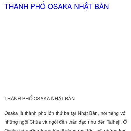
THÀNH PHỐ OSAKA NHẬT BẢN
THÀNH PHỐ OSAKA NHẬT BẢN
Osaka là thành phố lớn thứ ba tại Nhật Bản, nối tiếng với
những ngôi Chùa và ngôi đền thần đạo như đền Taiheji. Ở
Osaka có những trung tâm thương mại lớn, với những khu