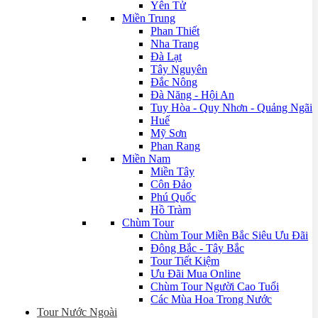
Yên Tử
Miền Trung
Phan Thiết
Nha Trang
Đà Lạt
Tây Nguyên
Đắc Nông
Đà Năng - Hội An
Tuy Hòa - Quy Nhơn - Quảng Ngãi
Huế
Mỹ Sơn
Phan Rang
Miền Nam
Miền Tây
Côn Đảo
Phú Quốc
Hồ Tràm
Chùm Tour
Chùm Tour Miền Bắc Siêu Ưu Đãi
Đông Bắc - Tây Bắc
Tour Tiết Kiệm
Ưu Đãi Mua Online
Chùm Tour Người Cao Tuổi
Các Mùa Hoa Trong Nước
Tour Nước Ngoài