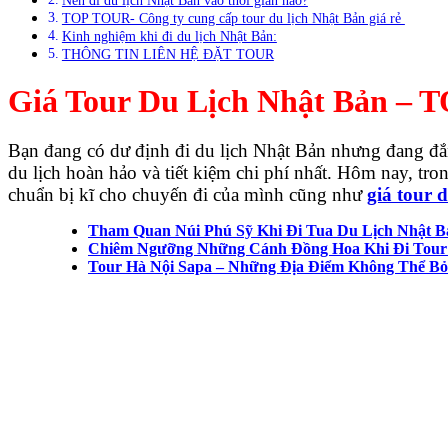
TOP TOUR- Công ty cung cấp tour du lịch Nhật Bản giá rẻ
Kinh nghiệm khi đi du lịch Nhật Bản:
THÔNG TIN LIÊN HỆ ĐẶT TOUR
Giá Tour Du Lịch Nhật Bản – 
Bạn đang có dư định đi du lịch Nhật Bản nhưng đang đắn 
du lịch hoàn hảo và tiết kiệm chi phí nhất. Hôm nay, tro
chuẩn bị kĩ cho chuyến đi của mình cũng như
giá tour 
Tham Quan Núi Phú Sỹ Khi Đi Tua Du Lịch Nhật B
Chiêm Ngưỡng Những Cánh Đồng Hoa Khi Đi Tour 
Tour Hà Nội Sapa – Những Địa Điểm Không Thể B