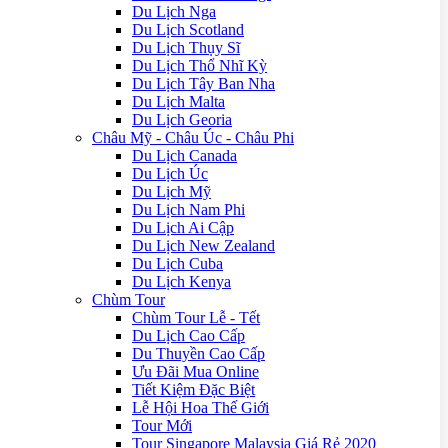
Du Lịch Nga
Du Lịch Scotland
Du Lịch Thụy Sĩ
Du Lịch Thổ Nhĩ Kỳ
Du Lịch Tây Ban Nha
Du Lịch Malta
Du Lịch Georia
Châu Mỹ - Châu Úc - Châu Phi
Du Lịch Canada
Du Lịch Úc
Du Lịch Mỹ
Du Lịch Nam Phi
Du Lịch Ai Cập
Du Lịch New Zealand
Du Lịch Cuba
Du Lịch Kenya
Chùm Tour
Chùm Tour Lễ - Tết
Du Lịch Cao Cấp
Du Thuyền Cao Cấp
Ưu Đãi Mua Online
Tiết Kiệm Đặc Biệt
Lễ Hội Hoa Thế Giới
Tour Mới
Tour Singapore Malaysia Giá Rẻ 2020