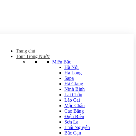
Trang chủ
Tour Trong Nước
Miền Bắc
Hà Nội
Hạ Long
Sapa
Hà Giang
Ninh Bình
Lai Châu
Lào Cai
Mộc Châu
Cao Bằng
Điện Biên
Sơn La
Thái Nguyên
Bắc Cạn