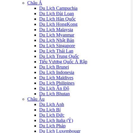
Châu Á
Du Lịch Campuchia
Du Lịch Đài Loan
Du Lịch Hàn Quốc
Du Lịch HongKong
Du Lịch Malaysia
Du Lịch Myanmar
Du Lịch Nhật Bản
Du Lịch Singapore
Du Lịch Thái Lan
Du Lịch Trung Quốc
Tiểu Vương Quốc Ả Rập
Du Lịch Brunei
Du Lịch Indonesia
Du Lịch Maldives
Du Lịch Philipines
Du Lịch Ấn Độ
Du Lịch Bhutan
Châu Âu
Du Lịch Anh
Du Lịch Bỉ
Du Lịch Đức
Du Lịch Italia (Ý)
Du Lịch Pháp
Du Lich Luxembougr