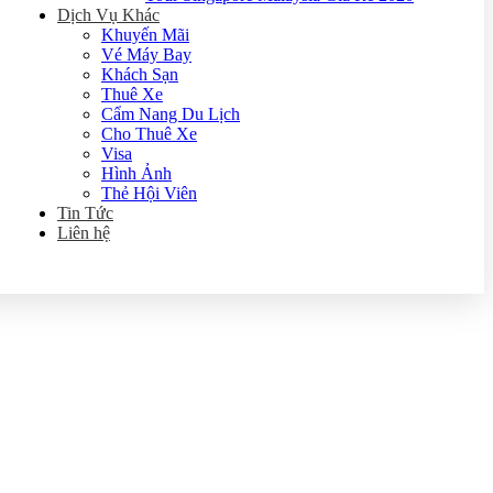
Dịch Vụ Khác
Khuyến Mãi
Vé Máy Bay
Khách Sạn
Thuê Xe
Cẩm Nang Du Lịch
Cho Thuê Xe
Visa
Hình Ảnh
Thẻ Hội Viên
Tin Tức
Liên hệ