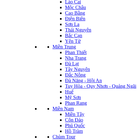
Lào Cai
Mộc Châu
Cao Bằng
Điện Biên
Sơn La
Thái Nguyên
Bắc Cạn
Yên Tử
Miền Trung
Phan Thiết
Nha Trang
Đà Lạt
Tây Nguyên
Đắc Nông
Đà Năng - Hội An
Tuy Hòa - Quy Nhơn - Quảng Ngãi
Huế
Mỹ Sơn
Phan Rang
Miền Nam
Miền Tây
Côn Đảo
Phú Quốc
Hồ Tràm
Chùm Tour