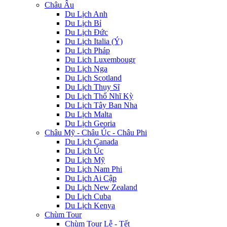
Châu Âu
Du Lịch Anh
Du Lịch Bỉ
Du Lịch Đức
Du Lịch Italia (Ý)
Du Lịch Pháp
Du Lich Luxembougr
Du Lịch Nga
Du Lịch Scotland
Du Lịch Thụy Sĩ
Du Lịch Thổ Nhĩ Kỳ
Du Lịch Tây Ban Nha
Du Lịch Malta
Du Lịch Georia
Châu Mỹ - Châu Úc - Châu Phi
Du Lịch Canada
Du Lịch Úc
Du Lịch Mỹ
Du Lịch Nam Phi
Du Lịch Ai Cập
Du Lịch New Zealand
Du Lịch Cuba
Du Lịch Kenya
Chùm Tour
Chùm Tour Lễ - Tết