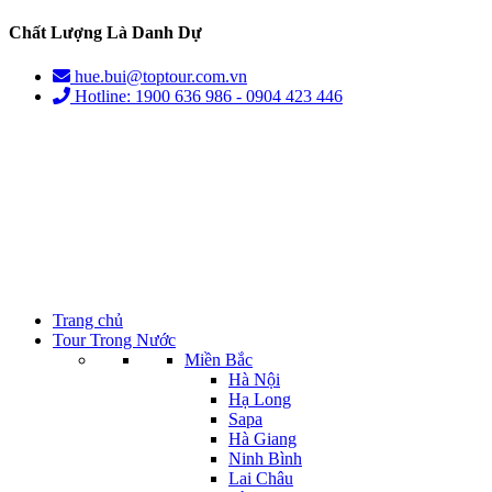
Chất Lượng Là Danh Dự
hue.bui@toptour.com.vn
Hotline: 1900 636 986 - 0904 423 446
Trang chủ
Tour Trong Nước
Miền Bắc
Hà Nội
Hạ Long
Sapa
Hà Giang
Ninh Bình
Lai Châu