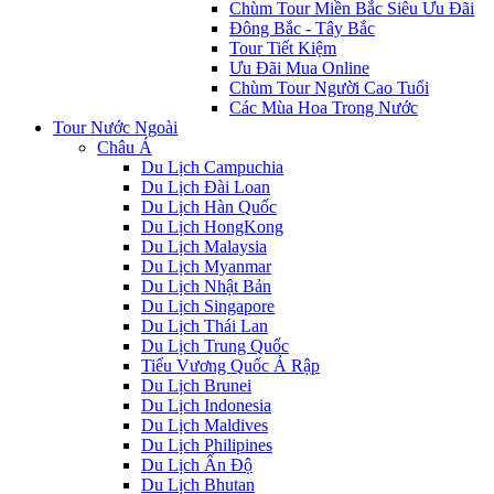
Chùm Tour Miền Bắc Siêu Ưu Đãi
Đông Bắc - Tây Bắc
Tour Tiết Kiệm
Ưu Đãi Mua Online
Chùm Tour Người Cao Tuổi
Các Mùa Hoa Trong Nước
Tour Nước Ngoài
Châu Á
Du Lịch Campuchia
Du Lịch Đài Loan
Du Lịch Hàn Quốc
Du Lịch HongKong
Du Lịch Malaysia
Du Lịch Myanmar
Du Lịch Nhật Bản
Du Lịch Singapore
Du Lịch Thái Lan
Du Lịch Trung Quốc
Tiểu Vương Quốc Ả Rập
Du Lịch Brunei
Du Lịch Indonesia
Du Lịch Maldives
Du Lịch Philipines
Du Lịch Ấn Độ
Du Lịch Bhutan