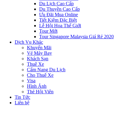
Du Lịch Cao Cấp
Du Thuyền Cao Cấp
Ưu Đãi Mua Online
Tiết Kiệm Đặc Biệt
Lễ Hội Hoa Thế Giới
Tour Mới
Tour Singapore Malaysia Giá Rẻ 2020
Dịch Vụ Khác
Khuyến Mãi
Vé Máy Bay
Khách Sạn
Thuê Xe
Cẩm Nang Du Lịch
Cho Thuê Xe
Visa
Hình Ảnh
Thẻ Hội Viên
Tin Tức
Liên hệ