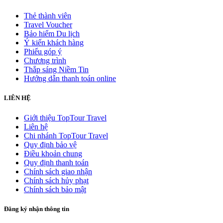
Thẻ thành viên
Travel Voucher
Bảo hiểm Du lịch
Ý kiến khách hàng
Phiếu góp ý
Chương trình
Thắp sáng Niềm Tin
Hướng dẫn thanh toán online
LIÊN HỆ
Giới thiệu TopTour Travel
Liên hệ
Chi nhánh TopTour Travel
Quy định bảo vệ
Điều khoản chung
Quy định thanh toán
Chính sách giao nhận
Chính sách hủy phạt
Chính sách bảo mật
Đăng ký nhận thông tin