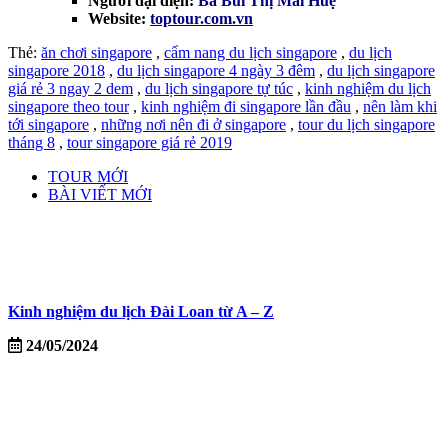
Người đại diện:
Bà Bùi Thị Mai Huệ
Website:
toptour.com.vn
Thẻ:
ăn chơi singapore
,
cẩm nang du lịch singapore
,
du lịch
singapore 2018
,
du lịch singapore 4 ngày 3 đêm
,
du lịch singapore
giá rẻ 3 ngay 2 dem
,
du lịch singapore tự túc
,
kinh nghiệm du lịch
singapore theo tour
,
kinh nghiệm đi singapore lần đầu
,
nên làm khi
tới singapore
,
những nơi nên đi ở singapore
,
tour du lịch singapore
tháng 8
,
tour singapore giá rẻ 2019
TOUR MỚI
BÀI VIẾT MỚI
Kinh nghiệm du lịch Đài Loan từ A – Z
24/05/2024