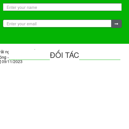
rải nghiệm du lịch Úc mùa xuân ngâm mình trong dòng suối nước
ĐỐI TÁC
óng – Hoạt động siêu thú vị không thể bỏ lỡ trong tháng 11 này
09/11/2023