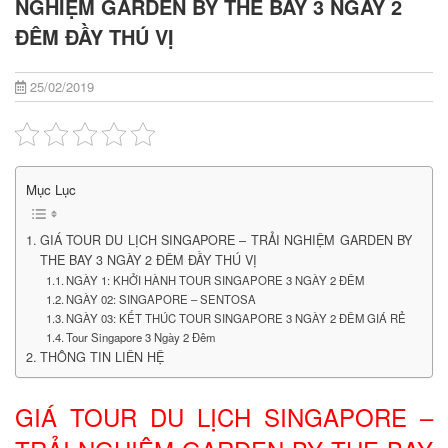
NGHIỆM GARDEN BY THE BAY 3 NGÀY 2
ĐÊM ĐẦY THÚ VỊ
25/02/2019
Mục Lục
GIÁ TOUR DU LỊCH SINGAPORE – TRẢI NGHIỆM GARDEN BY
THE BAY 3 NGÀY 2 ĐÊM ĐẦY THÚ VỊ
NGÀY 1: KHỞI HÀNH TOUR SINGAPORE 3 NGÀY 2 ĐÊM
NGÀY 02: SINGAPORE – SENTOSA
NGÀY 03: KẾT THÚC TOUR SINGAPORE 3 NGÀY 2 ĐÊM GIÁ RẺ
Tour Singapore 3 Ngày 2 Đêm
THÔNG TIN LIÊN HỆ
GIÁ TOUR DU LỊCH SINGAPORE –