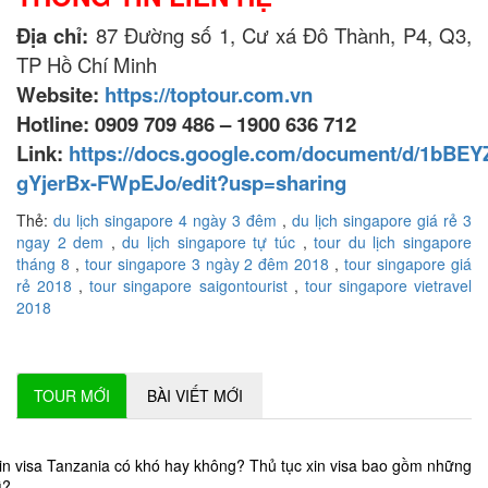
Địa chỉ:
87 Đường số 1, Cư xá Đô Thành, P4, Q3,
TP Hồ Chí Minh
Website:
https://toptour.com.vn
Hotline: 0909 709 486 – 1900 636 712
Link:
https://docs.google.com/document/d/1b
gYjerBx-FWpEJo/edit?usp=sharing
Thẻ:
du lịch singapore 4 ngày 3 đêm
,
du lịch singapore giá rẻ 3
ngay 2 dem
,
du lịch singapore tự túc
,
tour du lịch singapore
tháng 8
,
tour singapore 3 ngày 2 đêm 2018
,
tour singapore giá
rẻ 2018
,
tour singapore saigontourist
,
tour singapore vietravel
2018
TOUR MỚI
BÀI VIẾT MỚI
in visa Tanzania có khó hay không? Thủ tục xin visa bao gồm những
ì?