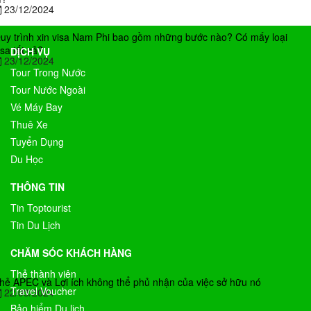
23/12/2024
uy trình xin visa Nam Phi bao gồm những bước nào? Có mấy loại
isa tất cả?
DỊCH VỤ
23/12/2024
Tour Trong Nước
Tour Nước Ngoài
Vé Máy Bay
Thuê Xe
Tuyển Dụng
Du Học
THÔNG TIN
Tin Toptourist
Tin Du Lịch
CHĂM SÓC KHÁCH HÀNG
Thẻ thành viên
hẻ APEC và Lợi ích không thể phủ nhận của việc sở hữu nó
Travel Voucher
22/03/2024
Bảo hiểm Du lịch