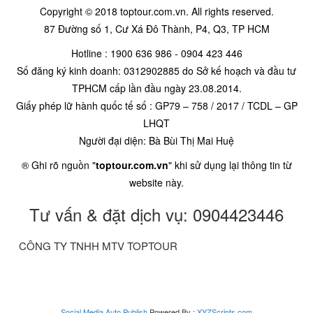
Copyright © 2018 toptour.com.vn. All rights reserved.
87 Đường số 1, Cư Xá Đô Thành, P4, Q3, TP HCM
Hotline : 1900 636 986 - 0904 423 446
Số đăng ký kinh doanh: 0312902885 do Sở kế hoạch và đầu tư
TPHCM cấp lần đầu ngày 23.08.2014.
Giấy phép lữ hành quốc tế số : GP79 – 758 / 2017 / TCDL – GP
LHQT
Người đại diện: Bà Bùi Thị Mai Huệ
® Ghi rõ nguồn "
toptour.com.vn
" khi sử dụng lại thông tin từ
website này.
Tư vấn & đặt dịch vụ: 0904423446
CÔNG TY TNHH MTV TOPTOUR
Social Media Auto Publish
Powered By :
XYZScripts.com