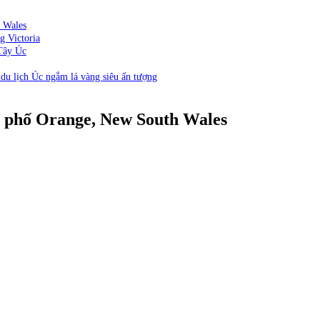
h Wales
g Victoria
 Tây Úc
u lịch Úc ngắm lá vàng siêu ấn tượng
h phố Orange, New South Wales