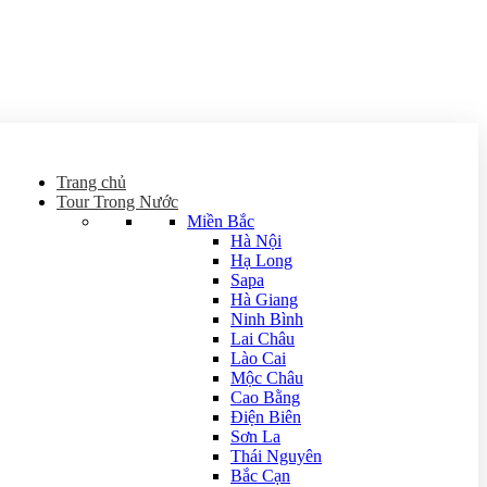
Trang chủ
Tour Trong Nước
Miền Bắc
Hà Nội
Hạ Long
Sapa
Hà Giang
Ninh Bình
Lai Châu
Lào Cai
Mộc Châu
Cao Bằng
Điện Biên
Sơn La
Thái Nguyên
Bắc Cạn