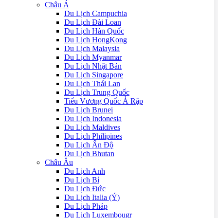
Châu Á
Du Lịch Campuchia
Du Lịch Đài Loan
Du Lịch Hàn Quốc
Du Lịch HongKong
Du Lịch Malaysia
Du Lịch Myanmar
Du Lịch Nhật Bản
Du Lịch Singapore
Du Lịch Thái Lan
Du Lịch Trung Quốc
Tiểu Vương Quốc Ả Rập
Du Lịch Brunei
Du Lịch Indonesia
Du Lịch Maldives
Du Lịch Philipines
Du Lịch Ấn Độ
Du Lịch Bhutan
Châu Âu
Du Lịch Anh
Du Lịch Bỉ
Du Lịch Đức
Du Lịch Italia (Ý)
Du Lịch Pháp
Du Lich Luxembougr