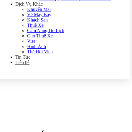
Dịch Vụ Khác
Khuyến Mãi
Vé Máy Bay
Khách Sạn
Thuê Xe
Cẩm Nang Du Lịch
Cho Thuê Xe
Visa
Hình Ảnh
Thẻ Hội Viên
Tin Tức
Liên hệ