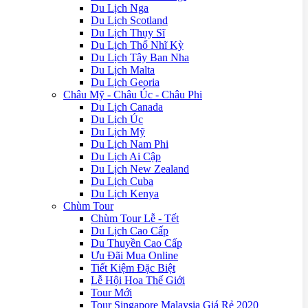
Du Lịch Nga
Du Lịch Scotland
Du Lịch Thụy Sĩ
Du Lịch Thổ Nhĩ Kỳ
Du Lịch Tây Ban Nha
Du Lịch Malta
Du Lịch Georia
Châu Mỹ - Châu Úc - Châu Phi
Du Lịch Canada
Du Lịch Úc
Du Lịch Mỹ
Du Lịch Nam Phi
Du Lịch Ai Cập
Du Lịch New Zealand
Du Lịch Cuba
Du Lịch Kenya
Chùm Tour
Chùm Tour Lễ - Tết
Du Lịch Cao Cấp
Du Thuyền Cao Cấp
Ưu Đãi Mua Online
Tiết Kiệm Đặc Biệt
Lễ Hội Hoa Thế Giới
Tour Mới
Tour Singapore Malaysia Giá Rẻ 2020