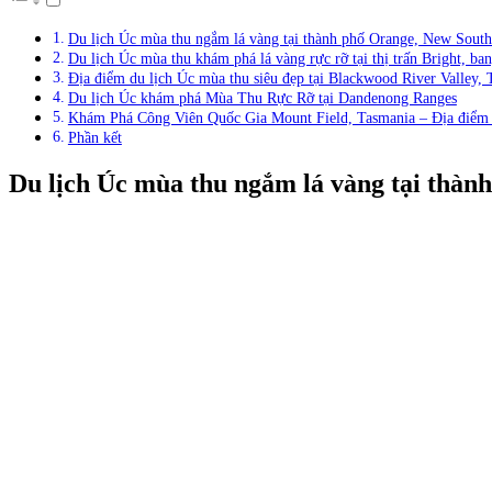
Du lịch Úc mùa thu ngắm lá vàng tại thành phố Orange, New Sout
Du lịch Úc mùa thu khám phá lá vàng rực rỡ tại thị trấn Bright, ban
Địa điểm du lịch Úc mùa thu siêu đẹp tại Blackwood River Valley,
Du lịch Úc khám phá Mùa Thu Rực Rỡ tại Dandenong Ranges
Khám Phá Công Viên Quốc Gia Mount Field, Tasmania – Địa điểm d
Phần kết
Du lịch Úc mùa thu ngắm lá vàng tại thàn