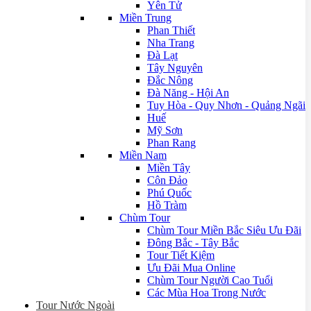
Yên Tử
Miền Trung
Phan Thiết
Nha Trang
Đà Lạt
Tây Nguyên
Đắc Nông
Đà Năng - Hội An
Tuy Hòa - Quy Nhơn - Quảng Ngãi
Huế
Mỹ Sơn
Phan Rang
Miền Nam
Miền Tây
Côn Đảo
Phú Quốc
Hồ Tràm
Chùm Tour
Chùm Tour Miền Bắc Siêu Ưu Đãi
Đông Bắc - Tây Bắc
Tour Tiết Kiệm
Ưu Đãi Mua Online
Chùm Tour Người Cao Tuổi
Các Mùa Hoa Trong Nước
Tour Nước Ngoài