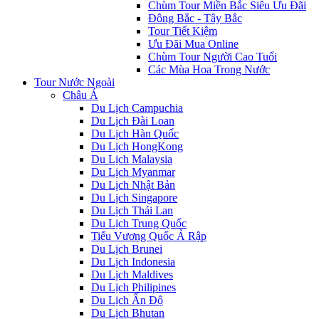
Chùm Tour Miền Bắc Siêu Ưu Đãi
Đông Bắc - Tây Bắc
Tour Tiết Kiệm
Ưu Đãi Mua Online
Chùm Tour Người Cao Tuổi
Các Mùa Hoa Trong Nước
Tour Nước Ngoài
Châu Á
Du Lịch Campuchia
Du Lịch Đài Loan
Du Lịch Hàn Quốc
Du Lịch HongKong
Du Lịch Malaysia
Du Lịch Myanmar
Du Lịch Nhật Bản
Du Lịch Singapore
Du Lịch Thái Lan
Du Lịch Trung Quốc
Tiểu Vương Quốc Ả Rập
Du Lịch Brunei
Du Lịch Indonesia
Du Lịch Maldives
Du Lịch Philipines
Du Lịch Ấn Độ
Du Lịch Bhutan