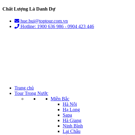
Chất Lượng Là Danh Dự
hue.bui@toptour.com.vn
Hotline: 1900 636 986 - 0904 423 446
Trang chủ
Tour Trong Nước
Miền Bắc
Hà Nội
Hạ Long
Sapa
Hà Giang
Ninh Bình
Lai Châu