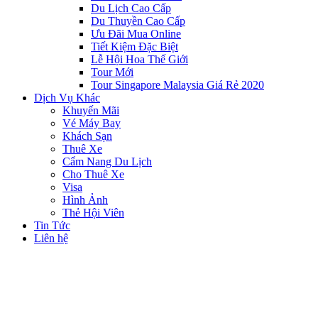
Du Lịch Cao Cấp
Du Thuyền Cao Cấp
Ưu Đãi Mua Online
Tiết Kiệm Đặc Biệt
Lễ Hội Hoa Thế Giới
Tour Mới
Tour Singapore Malaysia Giá Rẻ 2020
Dịch Vụ Khác
Khuyến Mãi
Vé Máy Bay
Khách Sạn
Thuê Xe
Cẩm Nang Du Lịch
Cho Thuê Xe
Visa
Hình Ảnh
Thẻ Hội Viên
Tin Tức
Liên hệ