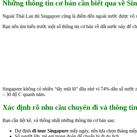
Những thông tin cơ bản cần biết qua về Sin
Ngoài Thái Lan thì Singapore cũng là điểm đến ngoài nước được vô s
Bạn nên tìm hiểu trước một số thông tin cơ bản về đất nước này để c
Singapore không có nhiều “tây mũi lõ” đâu nhé vì 74% dân số nước n
– 30 độ C quanh năm.
Xác định rõ nhu cầu chuyến đi và thông ti
Bạn cần liệt kê, và thống nhất những thông tin cơ bản sau:
Dự định
đi tour Singapore
mấy ngày, nên lựa chọn tháng mấy 
Số người lớn, trẻ em trong đoàn để chuẩn bị đi du lịch