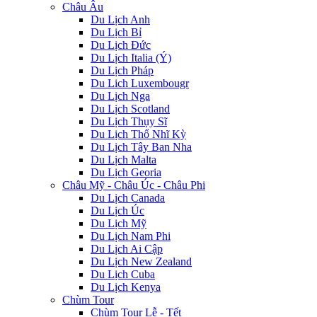
Châu Âu
Du Lịch Anh
Du Lịch Bỉ
Du Lịch Đức
Du Lịch Italia (Ý)
Du Lịch Pháp
Du Lich Luxembougr
Du Lịch Nga
Du Lịch Scotland
Du Lịch Thụy Sĩ
Du Lịch Thổ Nhĩ Kỳ
Du Lịch Tây Ban Nha
Du Lịch Malta
Du Lịch Georia
Châu Mỹ - Châu Úc - Châu Phi
Du Lịch Canada
Du Lịch Úc
Du Lịch Mỹ
Du Lịch Nam Phi
Du Lịch Ai Cập
Du Lịch New Zealand
Du Lịch Cuba
Du Lịch Kenya
Chùm Tour
Chùm Tour Lễ - Tết