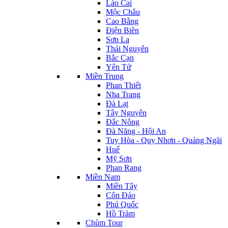
Lào Cai
Mộc Châu
Cao Bằng
Điện Biên
Sơn La
Thái Nguyên
Bắc Cạn
Yên Tử
Miền Trung
Phan Thiết
Nha Trang
Đà Lạt
Tây Nguyên
Đắc Nông
Đà Năng - Hội An
Tuy Hòa - Quy Nhơn - Quảng Ngãi
Huế
Mỹ Sơn
Phan Rang
Miền Nam
Miền Tây
Côn Đảo
Phú Quốc
Hồ Tràm
Chùm Tour