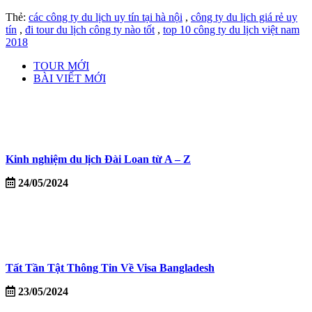
Thẻ:
các công ty du lịch uy tín tại hà nội
,
công ty du lịch giá rẻ uy
tín
,
đi tour du lịch công ty nào tốt
,
top 10 công ty du lịch việt nam
2018
TOUR MỚI
BÀI VIẾT MỚI
Kinh nghiệm du lịch Đài Loan từ A – Z
24/05/2024
Tất Tần Tật Thông Tin Về Visa Bangladesh
23/05/2024