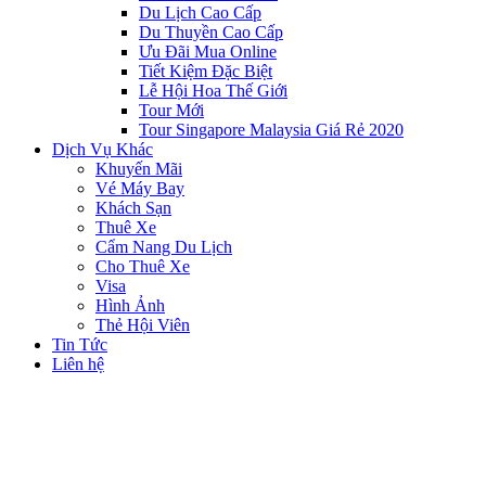
Du Lịch Cao Cấp
Du Thuyền Cao Cấp
Ưu Đãi Mua Online
Tiết Kiệm Đặc Biệt
Lễ Hội Hoa Thế Giới
Tour Mới
Tour Singapore Malaysia Giá Rẻ 2020
Dịch Vụ Khác
Khuyến Mãi
Vé Máy Bay
Khách Sạn
Thuê Xe
Cẩm Nang Du Lịch
Cho Thuê Xe
Visa
Hình Ảnh
Thẻ Hội Viên
Tin Tức
Liên hệ