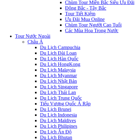
Chùm Tour Miền Bắc Siêu Ưu Đãi
Đông Bắc - Tây Bắc
Tour Tiết Kiệm
Ưu Đãi Mua Online
Chùm Tour Người Cao Tuổi
Các Mùa Hoa Trong Nước
Tour Nước Ngoài
Châu Á
Du Lịch Campuchia
Du Lịch Đài Loan
Du Lịch Hàn Quốc
Du Lịch HongKong
Du Lịch Malaysia
Du Lịch Myanmar
Du Lịch Nhật Bản
Du Lịch Singapore
Du Lịch Thái Lan
Du Lịch Trung Quốc
Tiểu Vương Quốc Ả Rập
Du Lịch Brunei
Du Lịch Indonesia
Du Lịch Maldives
Du Lịch Philipines
Du Lịch Ấn Độ
Du Lịch Bhutan