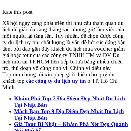
Rate this post
Xã hội ngày càng phát triển thì nhu cầu tham quan du
lịch để giải tỏa căng thẳng sau những giờ làm việc của
mỗi người lại tăng lên. Tuy nhiên, để chọn được công
ty du lịch uy tín, chất lượng là vấn đề hết sức đáng bận
tâm, bởi dạo gần đây khách du lịch mua voucher giảm
giá hoặc tour của các công ty TNHH TM và DV Du
lịch mới tại TP.HCM liên tiếp bị lừa bằng nhiều chiêu
trò, thủ đoạn vô cùng tinh vi. Chính vì điều này
Toptour chúng tôi xin phép giới thiệu cho quý du
khách top
các công ty du lịch uy tín
ở TP. Hồ Chí
Minh.
Khám Phá Top 7 Địa Điểm Đẹp Nhất Du Lịch
Tại Nhật Bản
Mách Bạn Top 9 Địa Điểm Đẹp Nhất Du Lịch
Tại Nhật Bản
Giá Tour Đi Nhật − Khám Phá Nét Đẹp Quanh
Núi Phú Sĩ