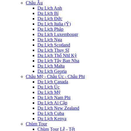
Châu Âu
Du Lịch Anh
Du Lịch Bỉ
Du Lịch Đức
Du Lịch Italia (Ý)
Du Lịch Pháp
Du Lich Luxembougr
Du Lịch Nga
Du Lịch Scotland
Du Lịch Thụy Sĩ
Du Lịch Thổ Nhĩ Kỳ
Du Lịch Tây Ban Nha
Du Lịch Malta
Du Lịch Georia
Châu Mỹ - Châu Úc - Châu Phi
Du Lịch Canada
Du Lịch Úc
Du Lịch Mỹ
Du Lịch Nam Phi
Du Lịch Ai Cập
Du Lịch New Zealand
Du Lịch Cuba
Du Lịch Kenya
Chùm Tour
Chùm Tour Lễ - Tết