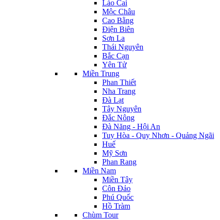
Lào Cai
Mộc Châu
Cao Bằng
Điện Biên
Sơn La
Thái Nguyên
Bắc Cạn
Yên Tử
Miền Trung
Phan Thiết
Nha Trang
Đà Lạt
Tây Nguyên
Đắc Nông
Đà Năng - Hội An
Tuy Hòa - Quy Nhơn - Quảng Ngãi
Huế
Mỹ Sơn
Phan Rang
Miền Nam
Miền Tây
Côn Đảo
Phú Quốc
Hồ Tràm
Chùm Tour