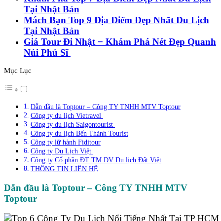
Tại Nhật Bản
Mách Bạn Top 9 Địa Điểm Đẹp Nhất Du Lịch
Tại Nhật Bản
Giá Tour Đi Nhật − Khám Phá Nét Đẹp Quanh
Núi Phú Sĩ
Mục Lục
Dẫn đầu là Toptour – Công TY TNHH MTV Toptour
Công ty du lịch Vietravel
Công ty du lịch Saigontourist
Công ty du lịch Bến Thành Tourist
Công ty lữ hành Fiditour
Công ty Du Lịch Việt
Công ty Cổ phần ĐT TM DV Du lịch Đất Việt
THÔNG TIN LIÊN HỆ
Dẫn đầu là Toptour – Công TY TNHH MTV
Toptour