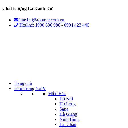
Chất Lượng Là Danh Dự
hue.bui@toptour.com.vn
Hotline: 1900 636 986 - 0904 423 446
Trang chủ
Tour Trong Nước
Miền Bắc
Hà Nội
Hạ Long
Sapa
Hà Giang
Ninh Bình
Lai Châu