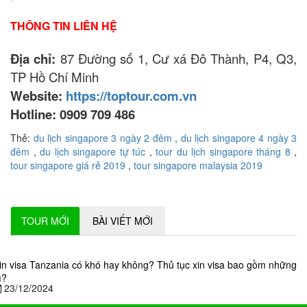
THÔNG TIN LIÊN HỆ
Địa chỉ:
87 Đường số 1, Cư xá Đô Thành, P4, Q3,
TP Hồ Chí Minh
Website:
https://toptour.com.vn
Hotline: 0909 709 486
Thẻ:
du lịch singapore 3 ngày 2 đêm
,
du lịch singapore 4 ngày 3
đêm
,
du lịch singapore tự túc
,
tour du lịch singapore tháng 8
,
tour singapore giá rẻ 2019
,
tour singapore malaysia 2019
TOUR MỚI
BÀI VIẾT MỚI
in visa Tanzania có khó hay không? Thủ tục xin visa bao gồm những
ì?
23/12/2024