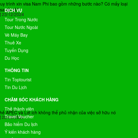
uy trình xin visa Nam Phi bao gồm những bước nào? Có mấy loại
isa tất cả?
DỊCH VỤ
23/12/2024
Tour Trong Nước
Tour Nước Ngoài
Vé Máy Bay
Thuê Xe
Tuyển Dụng
Du Học
THÔNG TIN
Tin Toptourist
Tin Du Lịch
CHĂM SÓC KHÁCH HÀNG
Thẻ thành viên
hẻ APEC và Lợi ích không thể phủ nhận của việc sở hữu nó
Travel Voucher
22/03/2024
Bảo hiểm Du lịch
Ý kiến khách hàng