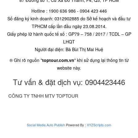
87 Đường số 1, Cư Xá Đô Thành, P4, Q3, TP HCM
Hotline : 1900 636 986 - 0904 423 446
Số đăng ký kinh doanh: 0312902885 do Sở kế hoạch và đầu tư
TPHCM cấp lần đầu ngày 23.08.2014.
Giấy phép lữ hành quốc tế số : GP79 – 758 / 2017 / TCDL – GP
LHQT
Người đại diện: Bà Bùi Thị Mai Huệ
® Ghi rõ nguồn "
toptour.com.vn
" khi sử dụng lại thông tin từ
website này.
Tư vấn & đặt dịch vụ: 0904423446
CÔNG TY TNHH MTV TOPTOUR
Social Media Auto Publish
Powered By :
XYZScripts.com