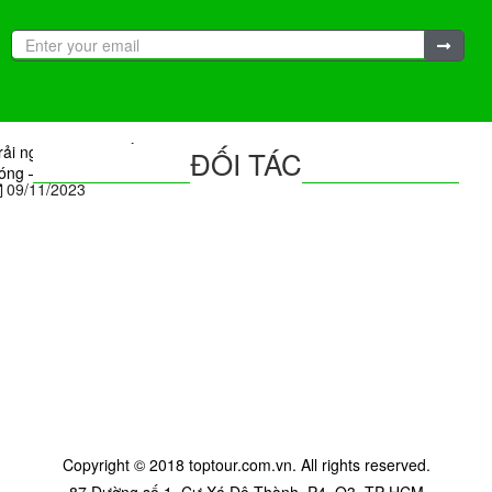
rải nghiệm du lịch Úc mùa xuân ngâm mình trong dòng suối nước
ĐỐI TÁC
óng – Hoạt động siêu thú vị không thể bỏ lỡ trong tháng 11 này
09/11/2023
Copyright © 2018 toptour.com.vn. All rights reserved.