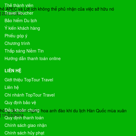
Thẻ thành viên
hẻ APEC và Lợi ích không thể phủ nhận của việc sở hữu nó
Travel Voucher
22/03/2024
Bảo hiểm Du lịch
Ý kiến khách hàng
Phiếu góp ý
Chương trình
Thắp sáng Niềm Tin
Hướng dẫn thanh toán online
LIÊN HỆ
Giới thiệu TopTour Travel
Liên hệ
Chi nhánh TopTour Travel
Quy định bảo vệ
Điều khoản chung
hững địa điểm ngắm hoa anh đào khi du lịch Hàn Quốc mùa xuân
15/03/2024
Quy định thanh toán
Chính sách giao nhận
Chính sách hủy phạt