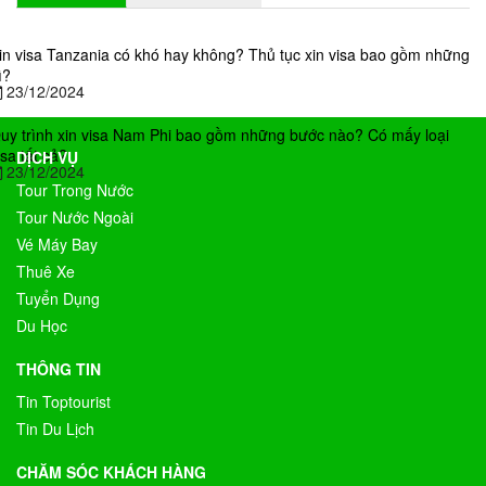
in visa Tanzania có khó hay không? Thủ tục xin visa bao gồm những
ì?
23/12/2024
uy trình xin visa Nam Phi bao gồm những bước nào? Có mấy loại
isa tất cả?
DỊCH VỤ
23/12/2024
Tour Trong Nước
Tour Nước Ngoài
Vé Máy Bay
Thuê Xe
Tuyển Dụng
Du Học
THÔNG TIN
Tin Toptourist
Tin Du Lịch
CHĂM SÓC KHÁCH HÀNG