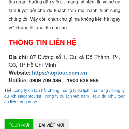
thu ngân, hướng dẫn viên… mang lại niềm tin và sự an
tâm tuyệt đối cho du khách trên mọi hành trình cùng
chúng tôi. Vậy còn chằn chừ gì mà không liên hệ ngay
với chúng tôi qua địa chỉ sau:
THÔNG TIN LIÊN HỆ
Địa chỉ:
87 Đường số 1, Cư xá Đô Thành, P4,
Q3, TP Hồ Chí Minh
Website:
https://toptour.com.vn
Hotline: 0909 709 486 – 1900 636 986
Thẻ:
công ty du lịch hải phòng
,
công ty du lịch nha trang
,
cong ty
du lich saigontourist
,
công ty du lịch việt nam
,
tour du lịch
,
tour
du lich trong nuoc
TOUR MỚI
BÀI VIẾT MỚI