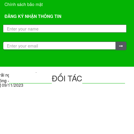
Chính sách bảo mật
ĐĂNG KÝ NHẬN THÔNG TIN
rải nghiệm du lịch Úc mùa xuân ngâm mình trong dòng suối nước
ĐỐI TÁC
óng – Hoạt động siêu thú vị không thể bỏ lỡ trong tháng 11 này
09/11/2023