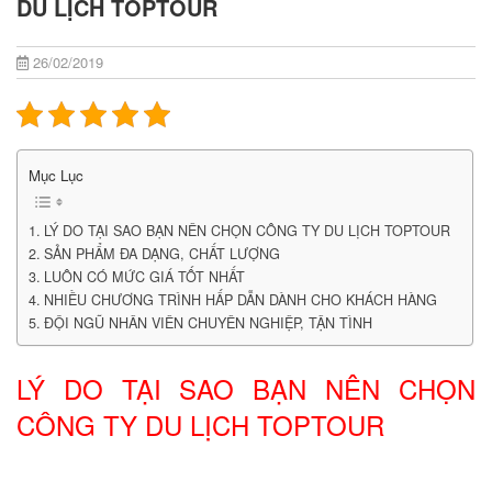
DU LỊCH TOPTOUR
26/02/2019
Mục Lục
LÝ DO TẠI SAO BẠN NÊN CHỌN CÔNG TY DU LỊCH TOPTOUR
SẢN PHẨM ĐA DẠNG, CHẤT LƯỢNG
LUÔN CÓ MỨC GIÁ TỐT NHẤT
NHIỀU CHƯƠNG TRÌNH HẤP DẪN DÀNH CHO KHÁCH HÀNG
ĐỘI NGŨ NHÂN VIÊN CHUYÊN NGHIỆP, TẬN TÌNH
LÝ DO TẠI SAO BẠN NÊN CHỌN
CÔNG TY DU LỊCH TOPTOUR