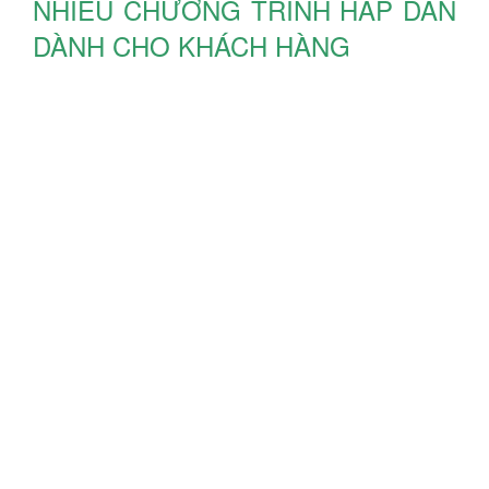
NHIỀU CHƯƠNG TRÌNH HẤP DẪN
DÀNH CHO KHÁCH HÀNG