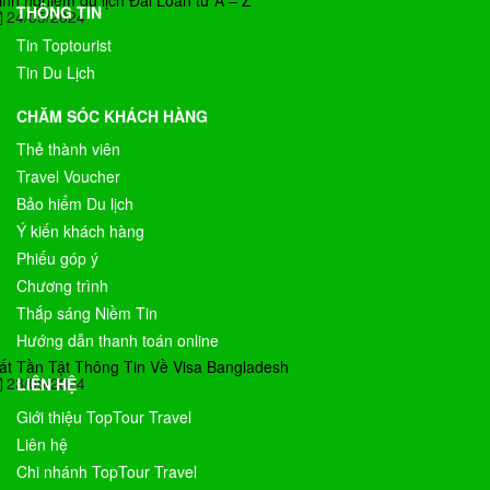
inh nghiệm du lịch Đài Loan từ A – Z
THÔNG TIN
24/05/2024
Tin Toptourist
Tin Du Lịch
CHĂM SÓC KHÁCH HÀNG
Thẻ thành viên
Travel Voucher
Bảo hiểm Du lịch
Ý kiến khách hàng
Phiếu góp ý
Chương trình
Thắp sáng Niềm Tin
Hướng dẫn thanh toán online
ất Tần Tật Thông Tin Về Visa Bangladesh
23/05/2024
LIÊN HỆ
Giới thiệu TopTour Travel
Liên hệ
Chi nhánh TopTour Travel