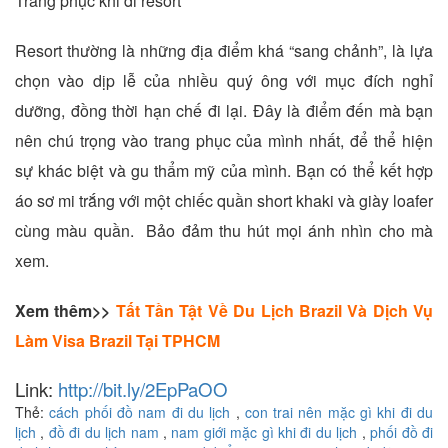
Trang phục khi đi resort
Resort thường là những địa điểm khá “sang chảnh”, là lựa
chọn vào dịp lễ của nhiều quý ông với mục đích nghỉ
dưỡng, đồng thời hạn chế đi lại. Đây là điểm đến mà bạn
nên chú trọng vào trang phục của mình nhất, để thể hiện
sự khác biệt và gu thẩm mỹ của mình. Bạn có thể kết hợp
áo sơ mi trắng với một chiếc quần short khaki và giày loafer
cùng màu quần. Bảo đảm thu hút mọi ánh nhìn cho mà
xem.
Xem thêm>>
Tất Tần Tật Về Du Lịch Brazil Và Dịch Vụ
Làm Visa Brazil Tại TPHCM
Link:
http://bit.ly/2EpPaOO
Thẻ:
cách phối đồ nam đi du lịch
,
con trai nên mặc gì khi đi du
lịch
,
đồ đi du lịch nam
,
nam giới mặc gì khi đi du lịch
,
phối đồ đi