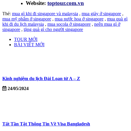
Website:
toptour.com.vn
Thẻ:
mua gì khi đi singapore và malaysia
,
mua giày ở singapore
,
mua mỹ phẩm ở singapore
,
mua nước hoa ở singapore
,
mua quà gì
khi đi du lịch malaysia
,
mua socola ở singapore
,
neên mua gì ở
singapore
,
tặng quà gì cho người singapore
TOUR MỚI
BÀI VIẾT MỚI
Kinh nghiệm du lịch Đài Loan từ A – Z
24/05/2024
Tất Tần Tật Thông Tin Về Visa Bangladesh