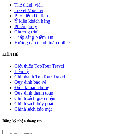
Thẻ thành viên
Travel Voucher
Bảo hiểm Du lịch
Ý kiến khách hàng
Phiếu góp ý
Chương trình
Thắp sáng Niềm Tin
Hướng dẫn thanh toán online
LIÊN HỆ
Giới thiệu TopTour Travel
Liên hệ
Chi nhánh TopTour Travel
Quy định bảo vệ
Điều khoản chung
Quy định thanh toán
Chính sách giao nhận
Chính sách hủy phạt
Chính sách bảo mật
Đăng ký nhận thông tin