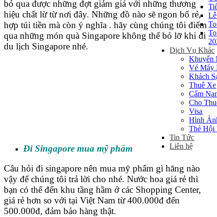
bỏ qua được những đợt giảm giá với những thương
Ti
hiệu chất lừ từ nơi đây. Những đồ nào sẽ ngon bổ rẻ,
Lễ
To
hợp túi tiền mà còn ý nghĩa . hãy cùng chúng tôi điểm
To
qua những món quà Singapore không thể bỏ lỡ khi đi
20
du lịch Singapore nhé.
Dịch Vụ Khác
Khuyến 
Vé Máy 
Khách S
Thuê Xe
Cẩm Nan
Cho Thu
Visa
Hình Ản
Thẻ Hội
Tin Tức
Liên hệ
Đi Singapore mua mỹ phẩm
Câu hỏi đi singapore nên mua mỹ phẩm gì hãng nào
vậy để chúng tôi trả lời cho nhé. Nước hoa giá rẻ thì
bạn có thể đến khu tầng hầm ở các Shopping Center,
giá rẻ hơn so với tại Việt Nam từ 400.000đ đến
500.000đ, đảm bảo hàng thật.