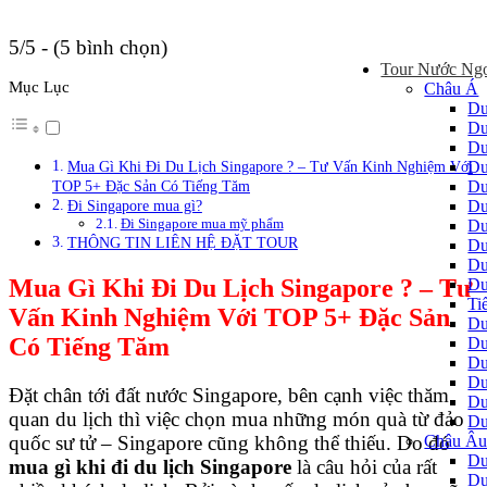
5/5 - (5 bình chọn)
Tour Nước Ng
Mục Lục
Châu Á
Du
Du
Du
Du
Mua Gì Khi Đi Du Lịch Singapore ? – Tư Vấn Kinh Nghiệm Với
Du
TOP 5+ Đặc Sản Có Tiếng Tăm
Du
Đi Singapore mua gì?
Đi Singapore mua mỹ phẩm
Du
THÔNG TIN LIÊN HỆ ĐẶT TOUR
Du
Du
Mua Gì Khi Đi Du Lịch Singapore ? – Tư
Du
Ti
Vấn Kinh Nghiệm Với TOP 5+ Đặc Sản
Du
Có Tiếng Tăm
Du
Du
Du
Đặt chân tới đất nước Singapore, bên cạnh việc thăm
Du
quan du lịch thì việc chọn mua những món quà từ đảo
Du
Châu Â
quốc sư tử – Singapore cũng không thể thiếu. Do đó
Du
mua gì khi đi du lịch Singapore
là câu hỏi của rất
Du