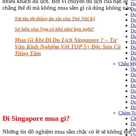
nhiều khách du lịch
. Bởi vì chuyến du lịch của bạn sẽ
Du
chẳng thể đi mà không mua sắm gì cả dúng không nào.
Du
Du
Tất tần tật thông tin xin visa Thổ Nhĩ Kỳ
Du
Du
Sở hữu visa Nga có khó như bạn nghĩ?
Du
Du
Mua Gì Khi Đi Du Lịch Singapore ? – Tư
Du
Vấn Kinh Nghiệm Với TOP 5+ Đặc Sản Có
Du
Du
Tiếng Tăm
Du
Châu Mỹ
Du
Du
Du
Du
Du
Du
Du
Du
Chùm To
Đi Singapore mua gì?
Ch
Du
Du
Những tín đồ nghiệm mua sắm chắc có lẽ sẽ không thể
Ưu