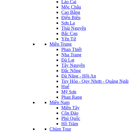
Lào Cai
Mộc Châu
Cao Bằng
Điện Biên
Sơn La
Thái Nguyên
Bắc Cạn
Yên Tử
Miền Trung
Phan Thiết
Nha Trang
Đà Lạt
Tây Nguyên
Đắc Nông
Đà Năng - Hội An
Tuy Hòa - Quy Nhơn - Quảng Ngãi
Huế
Mỹ Sơn
Phan Rang
Miền Nam
Miền Tây
Côn Đảo
Phú Quốc
Hồ Tràm
Chùm Tour