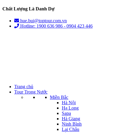
Chất Lượng Là Danh Dự
hue.bui@toptour.com.vn
Hotline: 1900 636 986 - 0904 423 446
Trang chủ
Tour Trong Nước
Miền Bắc
Hà Nội
Hạ Long
Sapa
Hà Giang
Ninh Bình
Lai Châu