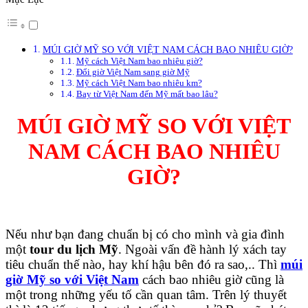
MÚI GIỜ MỸ SO VỚI VIỆT NAM CÁCH BAO NHIÊU GIỜ?
Mỹ cách Việt Nam bao nhiêu giờ?
Đổi giờ Việt Nam sang giờ Mỹ
Mỹ cách Việt Nam bao nhiêu km?
Bay từ Việt Nam đến Mỹ mất bao lâu?
MÚI GIỜ MỸ SO VỚI VIỆT
NAM CÁCH BAO NHIÊU
GIỜ?
Nếu như bạn đang chuẩn bị có cho mình và gia đình
một
tour du lịch Mỹ
. Ngoài vấn đề hành lý xách tay
tiêu chuẩn thế nào, hay khí hậu bên đó ra sao,.. Thì
múi
giờ Mỹ so với Việt Nam
cách bao nhiêu giờ cũng là
một trong những yếu tố cần quan tâm. Trên lý thuyết