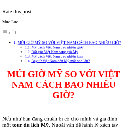
Rate this post
Mục Lục
MÚI GIỜ MỸ SO VỚI VIỆT NAM CÁCH BAO NHIÊU GIỜ?
Mỹ cách Việt Nam bao nhiêu giờ?
Đổi giờ Việt Nam sang giờ Mỹ
Mỹ cách Việt Nam bao nhiêu km?
Bay từ Việt Nam đến Mỹ mất bao lâu?
MÚI GIỜ MỸ SO VỚI VIỆT
NAM CÁCH BAO NHIÊU
GIỜ?
Nếu như bạn đang chuẩn bị có cho mình và gia đình
một
tour du lịch Mỹ
. Ngoài vấn đề hành lý xách tay