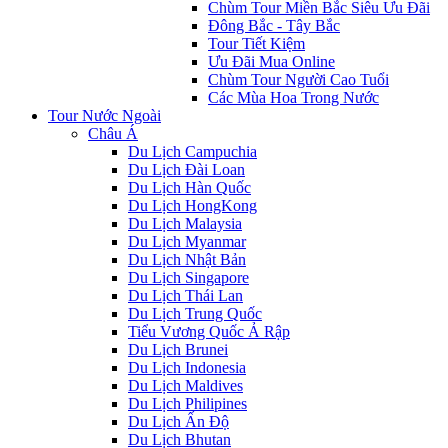
Chùm Tour Miền Bắc Siêu Ưu Đãi
Đông Bắc - Tây Bắc
Tour Tiết Kiệm
Ưu Đãi Mua Online
Chùm Tour Người Cao Tuổi
Các Mùa Hoa Trong Nước
Tour Nước Ngoài
Châu Á
Du Lịch Campuchia
Du Lịch Đài Loan
Du Lịch Hàn Quốc
Du Lịch HongKong
Du Lịch Malaysia
Du Lịch Myanmar
Du Lịch Nhật Bản
Du Lịch Singapore
Du Lịch Thái Lan
Du Lịch Trung Quốc
Tiểu Vương Quốc Ả Rập
Du Lịch Brunei
Du Lịch Indonesia
Du Lịch Maldives
Du Lịch Philipines
Du Lịch Ấn Độ
Du Lịch Bhutan