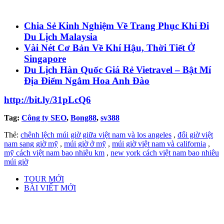
Chia Sẻ Kinh Nghiệm Về Trang Phục Khi Đi
Du Lịch Malaysia
Vài Nét Cơ Bản Về Khí Hậu, Thời Tiết Ở
Singapore
Du Lịch Hàn Quốc Giá Rẻ Vietravel – Bật Mí
Địa Điểm Ngắm Hoa Anh Đào
http://bit.ly/31pLcQ6
Tag:
Công ty SEO
,
Bong88
,
sv388
Thẻ:
chênh lệch múi giờ giữa việt nam và los angeles
,
đổi giờ việt
nam sang giờ mỹ
,
múi giờ ở mỹ
,
múi giờ việt nam và california
,
mỹ cách việt nam bao nhiêu km
,
new york cách việt nam bao nhiêu
múi giờ
TOUR MỚI
BÀI VIẾT MỚI