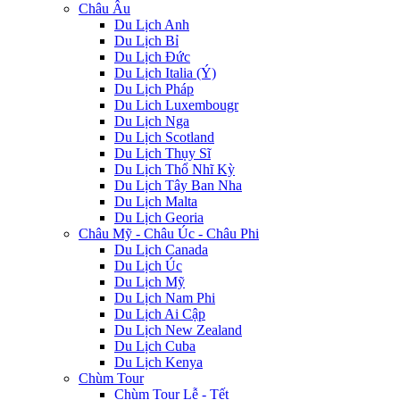
Châu Âu
Du Lịch Anh
Du Lịch Bỉ
Du Lịch Đức
Du Lịch Italia (Ý)
Du Lịch Pháp
Du Lich Luxembougr
Du Lịch Nga
Du Lịch Scotland
Du Lịch Thụy Sĩ
Du Lịch Thổ Nhĩ Kỳ
Du Lịch Tây Ban Nha
Du Lịch Malta
Du Lịch Georia
Châu Mỹ - Châu Úc - Châu Phi
Du Lịch Canada
Du Lịch Úc
Du Lịch Mỹ
Du Lịch Nam Phi
Du Lịch Ai Cập
Du Lịch New Zealand
Du Lịch Cuba
Du Lịch Kenya
Chùm Tour
Chùm Tour Lễ - Tết