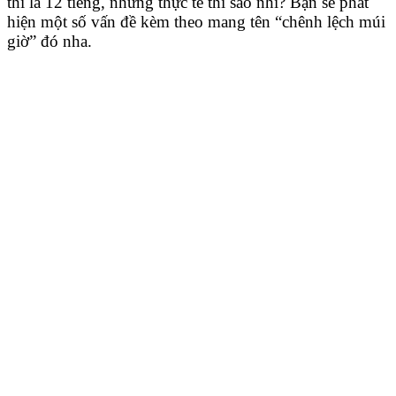
thì là 12 tiếng, nhưng thực tế thì sao nhỉ? Bạn sẽ phát
hiện một số vấn đề kèm theo mang tên “chênh lệch múi
giờ” đó nha.