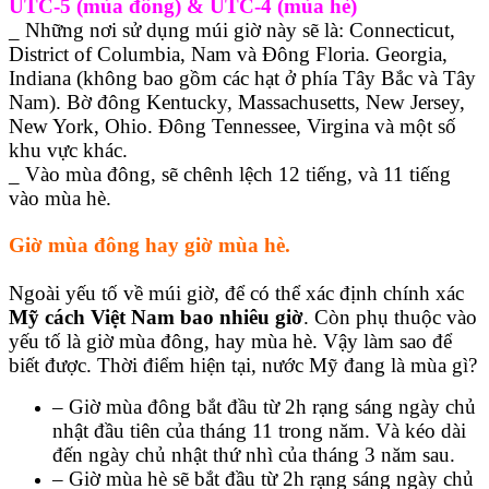
UTC-5 (mùa đông) & UTC-4 (mùa hè)
_ Những nơi sử dụng múi giờ này sẽ là: Connecticut,
District of Columbia, Nam và Đông Floria. Georgia,
Indiana (không bao gồm các hạt ở phía Tây Bắc và Tây
Nam). Bờ đông Kentucky, Massachusetts, New Jersey,
New York, Ohio. Đông Tennessee, Virgina và một số
khu vực khác.
_ Vào mùa đông, sẽ chênh lệch 12 tiếng, và 11 tiếng
vào mùa hè.
Giờ mùa đông hay giờ mùa hè.
Ngoài yếu tố về múi giờ, để có thể xác định chính xác
Mỹ cách Việt Nam bao nhiêu giờ
. Còn phụ thuộc vào
yếu tố là giờ mùa đông, hay mùa hè. Vậy làm sao để
biết được. Thời điểm hiện tại, nước Mỹ đang là mùa gì?
– Giờ mùa đông bắt đầu từ 2h rạng sáng ngày chủ
nhật đầu tiên của tháng 11 trong năm. Và kéo dài
đến ngày chủ nhật thứ nhì của tháng 3 năm sau.
– Giờ mùa hè sẽ bắt đầu từ 2h rạng sáng ngày chủ