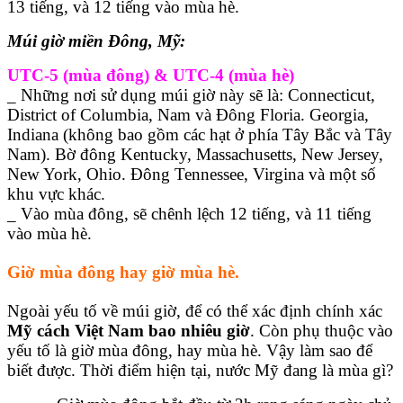
13 tiếng, và 12 tiếng vào mùa hè.
Múi giờ miền Đông, Mỹ:
UTC-5 (mùa đông) & UTC-4 (mùa hè)
_ Những nơi sử dụng múi giờ này sẽ là: Connecticut,
District of Columbia, Nam và Đông Floria. Georgia,
Indiana (không bao gồm các hạt ở phía Tây Bắc và Tây
Nam). Bờ đông Kentucky, Massachusetts, New Jersey,
New York, Ohio. Đông Tennessee, Virgina và một số
khu vực khác.
_ Vào mùa đông, sẽ chênh lệch 12 tiếng, và 11 tiếng
vào mùa hè.
Giờ mùa đông hay giờ mùa hè.
Ngoài yếu tố về múi giờ, để có thể xác định chính xác
Mỹ cách Việt Nam bao nhiêu giờ
. Còn phụ thuộc vào
yếu tố là giờ mùa đông, hay mùa hè. Vậy làm sao để
biết được. Thời điểm hiện tại, nước Mỹ đang là mùa gì?