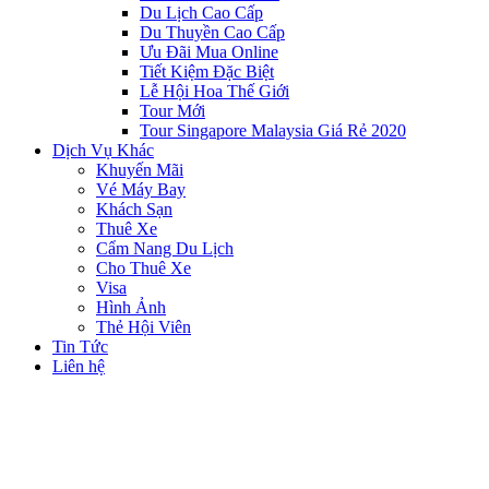
Du Lịch Cao Cấp
Du Thuyền Cao Cấp
Ưu Đãi Mua Online
Tiết Kiệm Đặc Biệt
Lễ Hội Hoa Thế Giới
Tour Mới
Tour Singapore Malaysia Giá Rẻ 2020
Dịch Vụ Khác
Khuyến Mãi
Vé Máy Bay
Khách Sạn
Thuê Xe
Cẩm Nang Du Lịch
Cho Thuê Xe
Visa
Hình Ảnh
Thẻ Hội Viên
Tin Tức
Liên hệ