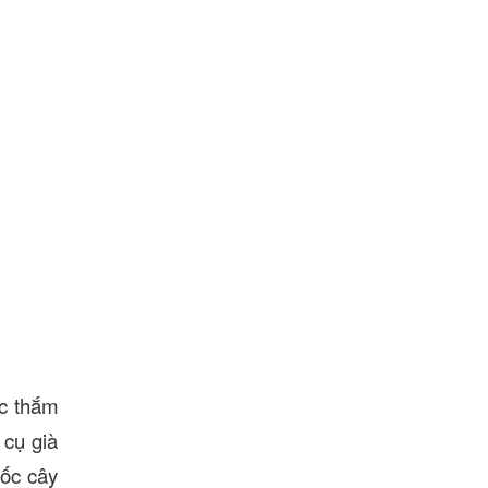
ắc thắm
 cụ già
gốc cây