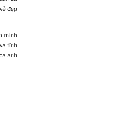
 vẻ đẹp
n mình
và tĩnh
hoa anh