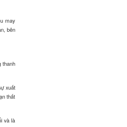
iều may
ản, bên
g thanh
sự xuất
ạn thất
i và là