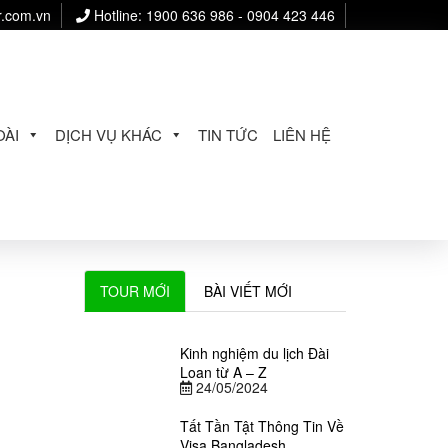
r.com.vn
Hotline: 1900 636 986 - 0904 423 446
ÀI
DỊCH VỤ KHÁC
TIN TỨC
LIÊN HỆ
TOUR MỚI
BÀI VIẾT MỚI
Kinh nghiệm du lịch Đài
Loan từ A – Z
24/05/2024
Tất Tần Tật Thông Tin Về
Visa Bangladesh