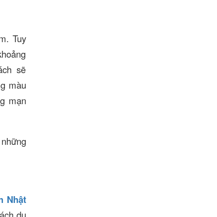
m. Tuy
 khoảng
ách sẽ
ng màu
ng mạn
ó những
ch Nhật
hách du