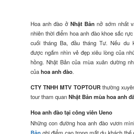
Hoa anh đào ở
Nhật Bản
nở sớm nhất và
nhiên thời điểm hoa anh đào khoe sắc rực 
cuối tháng Ba, đầu tháng Tư. Nếu du k
được ngắm nhìn vẻ đẹp xiêu lòng của n
hồng. Nhật Bản của mùa xuân dường như
của
hoa anh đào
.
CTY TNHH MTV TOPTOUR
thường xuyê
tour tham quan
Nhật Bản mùa hoa anh đ
Hoa anh đào tại công viên Ueno
Những con đường hoa anh đào vươn mìn
Bản
ghi điểm cao trong mắt du khách thế g