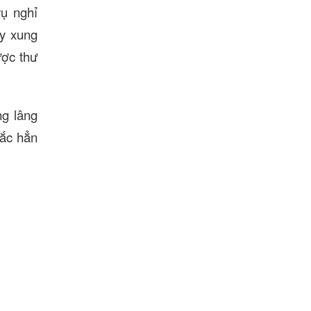
vụ nghỉ
ây xung
ược thư
g lâng
hắc hẳn