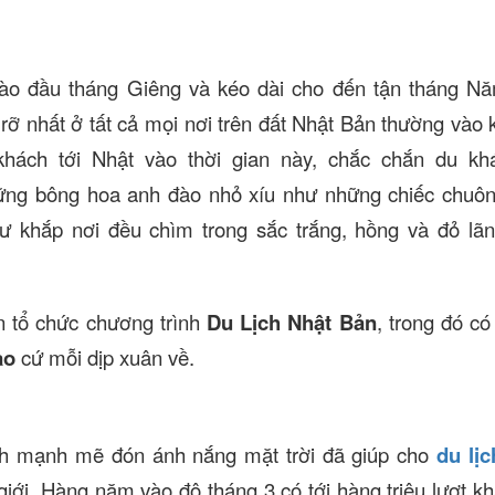
o đầu tháng Giêng và kéo dài cho đến tận tháng Nă
rỡ nhất ở tất cả mọi nơi trên đất Nhật Bản thường vào
hách tới Nhật vào thời gian này, chắc chắn du kh
hững bông hoa anh đào nhỏ xíu như những chiếc chuô
 khắp nơi đều chìm trong sắc trắng, hồng và đỏ lã
n tổ chức chương trình
Du Lịch Nhật Bản
, trong đó c
ào
cứ mỗi dịp xuân về.
h mạnh mẽ đón ánh nắng mặt trời đã giúp cho
du lị
iới. Hàng năm vào độ tháng 3 có tới hàng triệu lượt k