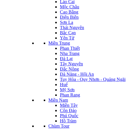
Lào Cai
Mộc Châu
Cao Bằng
Điện Biên
Sơn La
Thái Nguyên
Bắc Cạn
Yên Tử
Miền Trung
Phan Thiết
Nha Trang
Đà Lạt
Tây Nguyên
Đắc Nông
Đà Năng - Hội An
Tuy Hòa - Quy Nhơn - Quảng Ngãi
Huế
Mỹ Sơn
Phan Rang
Miền Nam
Miền Tây
Côn Đảo
Phú Quốc
Hồ Tràm
Chùm Tour