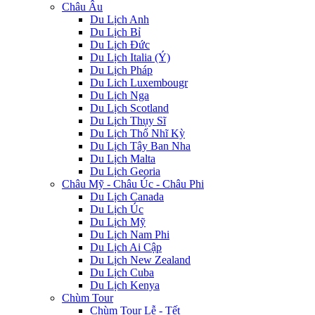
Châu Âu
Du Lịch Anh
Du Lịch Bỉ
Du Lịch Đức
Du Lịch Italia (Ý)
Du Lịch Pháp
Du Lich Luxembougr
Du Lịch Nga
Du Lịch Scotland
Du Lịch Thụy Sĩ
Du Lịch Thổ Nhĩ Kỳ
Du Lịch Tây Ban Nha
Du Lịch Malta
Du Lịch Georia
Châu Mỹ - Châu Úc - Châu Phi
Du Lịch Canada
Du Lịch Úc
Du Lịch Mỹ
Du Lịch Nam Phi
Du Lịch Ai Cập
Du Lịch New Zealand
Du Lịch Cuba
Du Lịch Kenya
Chùm Tour
Chùm Tour Lễ - Tết