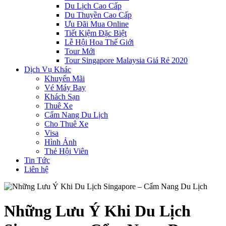
Du Lịch Cao Cấp
Du Thuyền Cao Cấp
Ưu Đãi Mua Online
Tiết Kiệm Đặc Biệt
Lễ Hội Hoa Thế Giới
Tour Mới
Tour Singapore Malaysia Giá Rẻ 2020
Dịch Vụ Khác
Khuyến Mãi
Vé Máy Bay
Khách Sạn
Thuê Xe
Cẩm Nang Du Lịch
Cho Thuê Xe
Visa
Hình Ảnh
Thẻ Hội Viên
Tin Tức
Liên hệ
Những Lưu Ý Khi Du Lịch