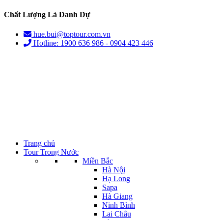
Chất Lượng Là Danh Dự
hue.bui@toptour.com.vn
Hotline: 1900 636 986 - 0904 423 446
Trang chủ
Tour Trong Nước
Miền Bắc
Hà Nội
Hạ Long
Sapa
Hà Giang
Ninh Bình
Lai Châu