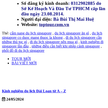
Số đăng ký kinh doanh
: 0312902885 do
Sở Kế Hoạch Và Đầu Tư TPHCM cấp lần
đầu ngày 23.08.2014.
Người đại diện:
Bà Bùi Thị Mai Huệ
Website:
toptour.com.vn
Thẻ:
cẩm nang du lịch singapore
,
du lịch singapore ăn gì
,
du lich
singapore co duoc mang thuoc la khong
,
đi du lịch singapore cần
những thủ tục gì
,
đi du lịch singapore nên mua gì
,
kinh nghiệm đi
singapore lần đầu
,
những điều cần biết khi nhập cảnh singapore
,
phối đồ đi du lịch singapore
TOUR MỚI
BÀI VIẾT MỚI
Kinh nghiệm du lịch Đài Loan từ A – Z
24/05/2024