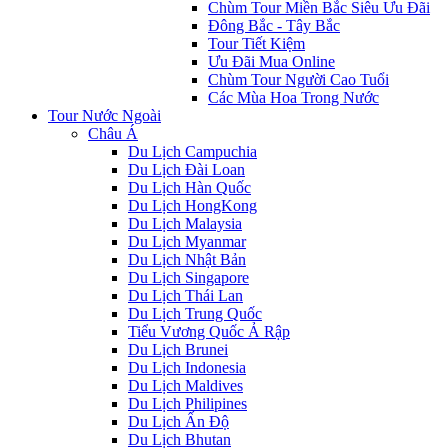
Chùm Tour Miền Bắc Siêu Ưu Đãi
Đông Bắc - Tây Bắc
Tour Tiết Kiệm
Ưu Đãi Mua Online
Chùm Tour Người Cao Tuổi
Các Mùa Hoa Trong Nước
Tour Nước Ngoài
Châu Á
Du Lịch Campuchia
Du Lịch Đài Loan
Du Lịch Hàn Quốc
Du Lịch HongKong
Du Lịch Malaysia
Du Lịch Myanmar
Du Lịch Nhật Bản
Du Lịch Singapore
Du Lịch Thái Lan
Du Lịch Trung Quốc
Tiểu Vương Quốc Ả Rập
Du Lịch Brunei
Du Lịch Indonesia
Du Lịch Maldives
Du Lịch Philipines
Du Lịch Ấn Độ
Du Lịch Bhutan