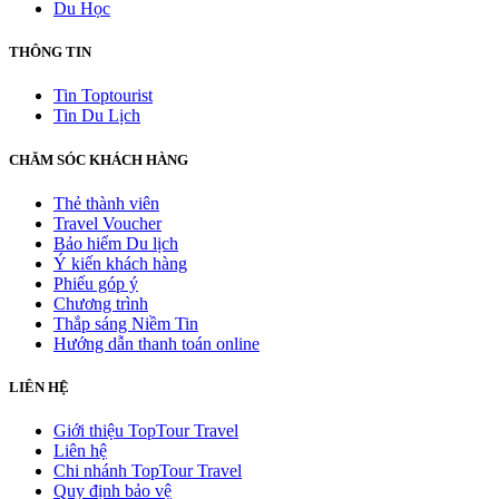
Du Học
THÔNG TIN
Tin Toptourist
Tin Du Lịch
CHĂM SÓC KHÁCH HÀNG
Thẻ thành viên
Travel Voucher
Bảo hiểm Du lịch
Ý kiến khách hàng
Phiếu góp ý
Chương trình
Thắp sáng Niềm Tin
Hướng dẫn thanh toán online
LIÊN HỆ
Giới thiệu TopTour Travel
Liên hệ
Chi nhánh TopTour Travel
Quy định bảo vệ