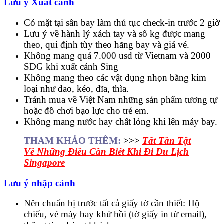
Lưu ý Xuất cảnh
Có mặt tại sân bay làm thủ tục check-in trước 2 giờ
Lưu ý về hành lý xách tay và số kg được mang
theo, qui định tùy theo hãng bay và giá vé.
Không mang quá 7.000 usd từ Vietnam và 2000
SDG khi xuất cảnh Sing
Không mang theo các vật dụng nhọn bằng kim
loại như dao, kéo, dĩa, thìa.
Tránh mua về Việt Nam những sản phẩm tương tự
hoặc đồ chơi bạo lực cho trẻ em.
Không mang nước hay chất lỏng khi lên máy bay.
THAM KHẢO THÊM:
>>>
Tất Tần Tật
Về Những Điều Cần Biết Khi Đi Du Lịch
Singapore
Lưu ý nhập cảnh
Nên chuẩn bị trước tất cả giấy tờ cần thiết: Hộ
chiếu, vé máy bay khứ hồi (tờ giấy in từ email),