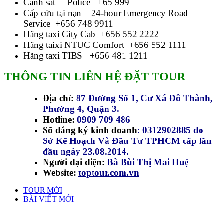
Cảnh sát – Police +65 999
Cấp cứu tại nạn – 24-hour Emergency Road
Service +656 748 9911
Hãng taxi City Cab +656 552 2222
Hãng taixi NTUC Comfort +656 552 1111
Hãng taxi TIBS +656 481 1211
THÔNG TIN LIÊN HỆ ĐẶT TOUR
Địa chỉ:
87 Đường Số 1, Cư Xá Đô Thành,
Phường 4, Quận 3.
Hotline:
0909 709 486
Số đăng ký kinh doanh
: 0312902885 do
Sở Kế Hoạch Và Đầu Tư TPHCM cấp lần
đầu ngày 23.08.2014.
Người đại diện:
Bà Bùi Thị Mai Huệ
Website:
toptour.com.vn
TOUR MỚI
BÀI VIẾT MỚI