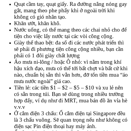
Quạt cầm tay, quạt giấy. Ra đường nắng nóng gay
gắt, mang theo phe phẩy khi ở ngoài trời khi
không có gió nhân tạo.
Khăn ướt, khăn khô.
Nước uống, có thể mang theo các chai nhỏ cho để
tiện cho việc lấy nước tại các vòi công cộng.
Giày thể thao bệt: đa số đi các nước phát triển thì
sẽ phải đi phương tiện công cộng nhiều, bạn cần
phải có 1 đôi giày chất lượng
Áo mưa ni-lông / hoặc Ô nhỏ: vì nằm trong khí
hậu xích đạo, mưa có thể tới bất chợt và bất cứ khi
nào, chuẩn bị sẵn thì vẫn hơn, đỡ tốn tiền mua “áo
mưa nước ngoài” giá cao.
Tiền lẻ: các tiền $1 – $2 – $5 – $10 và xu lẻ nên
có sẵn trong túi. Bạn sẽ dùng trong nhiều trường
hợp đấy, ví dụ như đi MRT, mua bán đồ ăn vỉa hè
v.v.v
Ở cắm điện 3 chấu: Ổ cắm điện tại Singapore đều
là 3 chấu vuông. Sẽ quan trọng nếu như không có
điện sạc Pin điện thoại hay máy ảnh.