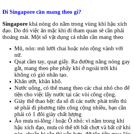
Đi Singapore cần mang theo gì?
Singapore
khá nóng do nằm trong vùng khí hậu xích
đạo. Do đó việc ăn mặc khi đi tham quan sẽ cần phải
thoáng mát. Một số vật dụng cá nhân cần mang theo
Mũ, nón: mũ lưỡi chai hoặc nón rộng vành với
nữ.
Quạt cầm tay, quạt giấy. Ra đường nắng nóng gay
gắt, mang theo phe phẩy khi ở ngoài trời khi
không có gió nhân tạo.
Khăn ướt, khăn khô.
Nước uống, có thể mang theo các chai nhỏ cho để
tiện cho việc lấy nước tại các vòi công cộng.
Giày thể thao bệt: đa số đi các nước phát triển thì
sẽ phải đi phương tiện công cộng nhiều, bạn cần
phải có 1 đôi giày chất lượng
Áo mưa ni-lông / hoặc Ô nhỏ: vì nằm trong khí
hậu xích đạo, mưa có thể tới bất chợt và bất cứ khi
nào, chuẩn bị sẵn thì vẫn hơn, đỡ tốn tiền mua “áo