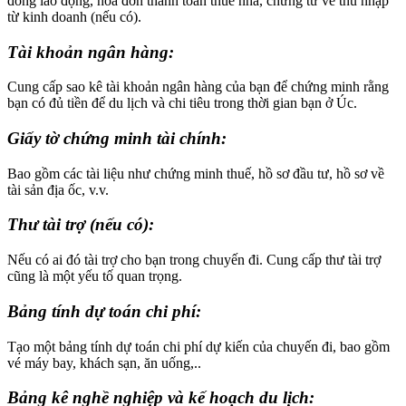
đồng lao động, hóa đơn thanh toán thuê nhà, chứng từ về thu nhập
từ kinh doanh (nếu có).
Tài khoản ngân hàng
:
Cung cấp sao kê tài khoản ngân hàng của bạn để chứng minh rằng
bạn có đủ tiền để du lịch và chi tiêu trong thời gian bạn ở Úc.
Giấy tờ chứng minh tài chính
:
Bao gồm các tài liệu như chứng minh thuế, hồ sơ đầu tư, hồ sơ về
tài sản địa ốc, v.v.
Thư tài trợ (nếu có)
:
Nếu có ai đó tài trợ cho bạn trong chuyến đi. Cung cấp thư tài trợ
cũng là một yếu tố quan trọng.
Bảng tính dự toán chi phí
:
Tạo một bảng tính dự toán chi phí dự kiến của chuyến đi, bao gồm
vé máy bay, khách sạn, ăn uống,..
Bảng kê nghề nghiệp và kế hoạch du lịch
: