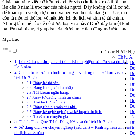
Chắc hẳn rằng việc sở hữu một chiếc
visa du lịch Úc
có thời hạn
lên đến 3 năm là ước mơ của nhiều người. Đây không chỉ là cơ hội
để khám phá vẻ đẹp tự nhiên và nền văn hoa đa dạng của Úc, mà
còn là một lợi thế lớn về mặt tiện ích du lịch và kinh tế tài chính.
Nhưng làm thế nào để có được loại visa này? Dưới đây là một kinh
nghiệm và bí quyết giúp bạn đạt được mục tiêu đáng mơ ước này.
Mục Lục
Tour Nước Ng
Châu Á
Lên kế hoạch du lịch chi tiết – Kinh nghiệm sở hữu visa du lịch
Du
Úc 3 năm
Du
Chuẩn bị hồ sơ tài chính rõ ràng – Kinh nghiệm sở hữu visa du
Du
lịch Úc 3 năm
Du
Bảng kê tài sản:
Du
Bảng lương và thu nhập:
Du
Tài khoản ngân hàng:
Du
Giấy tờ chứng minh tài chính:
Du
Thư tài trợ (nếu có):
Du
Bảng tính dự toán chi phí:
Du
Bảng kê nghề nghiệp và kế hoạch du lịch:
Ti
Tư vấn từ chuyên gia:
Thành Thạo Quy Trình Đăng Ký visa du lịch Úc 3 năm
Du
Sử dụng dịch vụ chuyên nghiệp (nếu cần) – Kinh nghiệm xin visa
Du
du lịch Úc 3 năm
Du