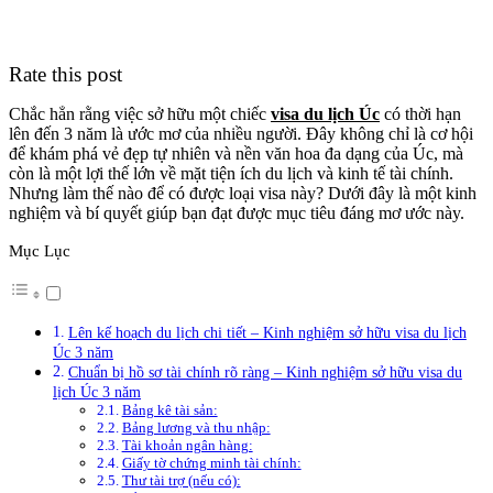
Rate this post
Chắc hẳn rằng việc sở hữu một chiếc
visa du lịch Úc
có thời hạn
lên đến 3 năm là ước mơ của nhiều người. Đây không chỉ là cơ hội
để khám phá vẻ đẹp tự nhiên và nền văn hoa đa dạng của Úc, mà
còn là một lợi thế lớn về mặt tiện ích du lịch và kinh tế tài chính.
Nhưng làm thế nào để có được loại visa này? Dưới đây là một kinh
nghiệm và bí quyết giúp bạn đạt được mục tiêu đáng mơ ước này.
Mục Lục
Lên kế hoạch du lịch chi tiết – Kinh nghiệm sở hữu visa du lịch
Úc 3 năm
Chuẩn bị hồ sơ tài chính rõ ràng – Kinh nghiệm sở hữu visa du
lịch Úc 3 năm
Bảng kê tài sản:
Bảng lương và thu nhập:
Tài khoản ngân hàng:
Giấy tờ chứng minh tài chính:
Thư tài trợ (nếu có):