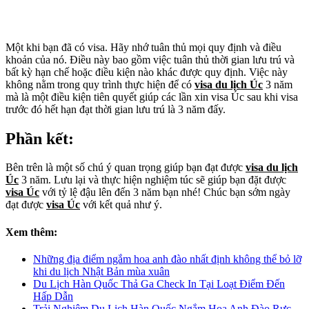
Một khi bạn đã có visa. Hãy nhớ tuân thủ mọi quy định và điều
khoản của nó. Điều này bao gồm việc tuân thủ thời gian lưu trú và
bất kỳ hạn chế hoặc điều kiện nào khác được quy định. Việc này
không nằm trong quy trình thực hiện để có
visa du lịch Úc
3 năm
mà là một điều kiện tiên quyết giúp các lần xin visa Úc sau khi visa
trước đó hết hạn đạt thời gian lưu trú là 3 năm đấy.
Phần kết:
Bên trên là một số chú ý quan trọng giúp bạn đạt được
visa du lịch
Úc
3 năm. Lưu lại và thực hiện nghiệm túc sẽ giúp bạn đặt được
visa Úc
với tỷ lệ đậu lên đến 3 năm bạn nhé! Chúc bạn sớm ngày
đạt được
visa Úc
với kết quả như ý.
Xem thêm:
Những địa điểm ngắm hoa anh đào nhất định không thể bỏ lỡ
khi du lịch Nhật Bản mùa xuân
Du Lịch Hàn Quốc Thả Ga Check In Tại Loạt Điểm Đến
Hấp Dẫn
Trải Nghiệm Du Lịch Hàn Quốc Ngắm Hoa Anh Đào Rực