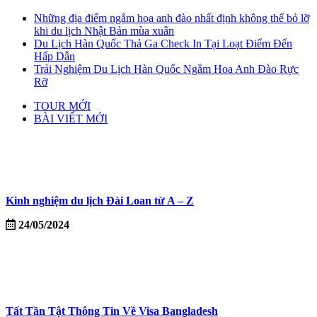
Những địa điểm ngắm hoa anh đào nhất định không thể bỏ lỡ
khi du lịch Nhật Bản mùa xuân
Du Lịch Hàn Quốc Thả Ga Check In Tại Loạt Điểm Đến
Hấp Dẫn
Trải Nghiệm Du Lịch Hàn Quốc Ngắm Hoa Anh Đào Rực
Rỡ
TOUR MỚI
BÀI VIẾT MỚI
Kinh nghiệm du lịch Đài Loan từ A – Z
24/05/2024
Tất Tần Tật Thông Tin Về Visa Bangladesh