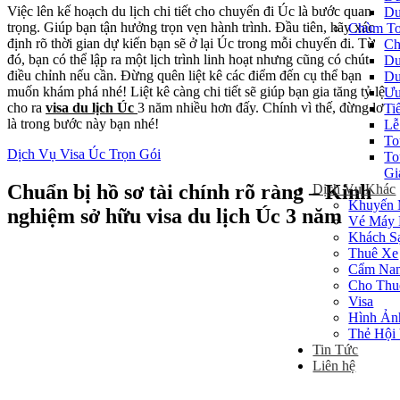
Việc lên kế hoạch du lịch chi tiết cho chuyến đi Úc là bước quan
Du
trọng. Giúp bạn tận hưởng trọn vẹn hành trình. Đầu tiên, hãy xác
Chùm To
định rõ thời gian dự kiến bạn sẽ ở lại Úc trong mỗi chuyến đi. Từ
Ch
đó, bạn có thể lập ra một lịch trình linh hoạt nhưng cũng có chút
Du
điều chỉnh nếu cần. Đừng quên liệt kê các điểm đến cụ thể bạn
Du
muốn khám phá nhé! Liệt kê càng chi tiết sẽ giúp bạn gia tăng tỷ lệ
Ưu
cho ra
visa du lịch Úc
3 năm nhiều hơn đấy. Chính vì thế, đừng lơ
Ti
là trong bước này bạn nhé!
Lễ
To
Dịch Vụ Visa Úc Trọn Gói
To
Gi
Chuẩn bị hồ sơ tài chính rõ ràng – Kinh
Dịch Vụ Khác
Khuyến 
nghiệm sở hữu visa du lịch Úc 3 năm
Vé Máy 
Khách S
Thuê Xe
Cẩm Nan
Cho Thu
Visa
Hình Ản
Thẻ Hội
Tin Tức
Liên hệ