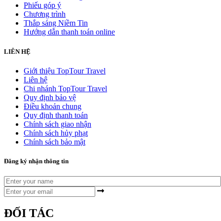
Phiếu góp ý
Chương trình
Thắp sáng Niềm Tin
Hướng dẫn thanh toán online
LIÊN HỆ
Giới thiệu TopTour Travel
Liên hệ
Chi nhánh TopTour Travel
Quy định bảo vệ
Điều khoản chung
Quy định thanh toán
Chính sách giao nhận
Chính sách hủy phạt
Chính sách bảo mật
Đăng ký nhận thông tin
ĐỐI TÁC