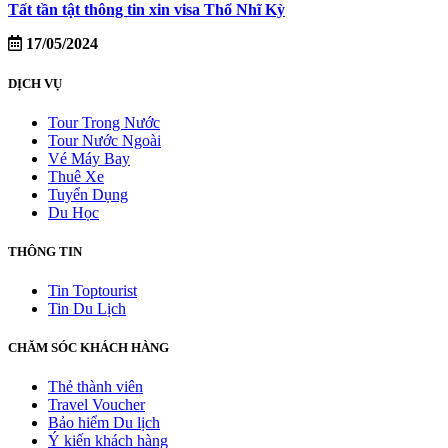
Tất tần tật thông tin xin visa Thổ Nhĩ Kỳ
17/05/2024
DỊCH VỤ
Tour Trong Nước
Tour Nước Ngoài
Vé Máy Bay
Thuê Xe
Tuyển Dụng
Du Học
THÔNG TIN
Tin Toptourist
Tin Du Lịch
CHĂM SÓC KHÁCH HÀNG
Thẻ thành viên
Travel Voucher
Bảo hiểm Du lịch
Ý kiến khách hàng