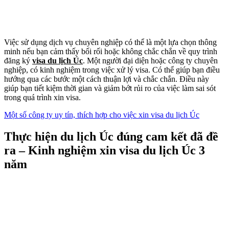
Việc sử dụng dịch vụ chuyên nghiệp có thể là một lựa chọn thông
minh nếu bạn cảm thấy bối rối hoặc không chắc chắn về quy trình
đăng ký
visa du lịch Úc
. Một người đại diện hoặc công ty chuyên
nghiệp, có kinh nghiệm trong việc xử lý visa. Có thể giúp bạn điều
hướng qua các bước một cách thuận lợi và chắc chắn. Điều này
giúp bạn tiết kiệm thời gian và giảm bớt rủi ro của việc làm sai sót
trong quá trình xin visa.
Một số công ty uy tín, thích hợp cho việc xin visa du lịch Úc
Thực hiện du lịch Úc đúng cam kết đã đề
ra – Kinh nghiệm xin visa du lịch Úc 3
năm