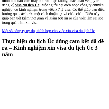
minh nếu bạn cảm thấy bối rối hoặc không chắc chắn về quy trình
đăng ký
visa du lịch Úc
. Một người đại diện hoặc công ty chuyên
nghiệp, có kinh nghiệm trong việc xử lý visa. Có thể giúp bạn điều
hướng qua các bước một cách thuận lợi và chắc chắn. Điều này
giúp bạn tiết kiệm thời gian và giảm bớt rủi ro của việc làm sai sót
trong quá trình xin visa.
Một số công ty uy tín, thích hợp cho việc xin visa du lịch Úc
Thực hiện du lịch Úc đúng cam kết đã đề
ra – Kinh nghiệm xin visa du lịch Úc 3
năm