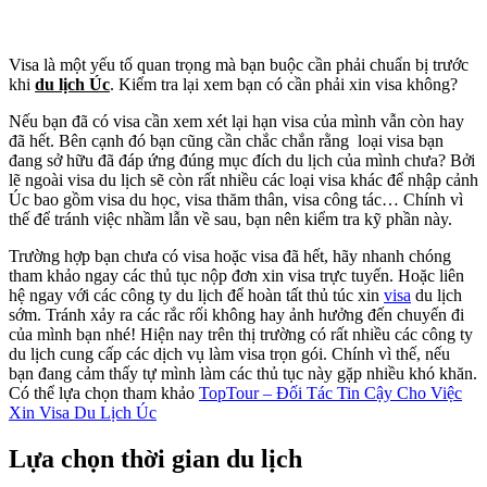
Visa là một yếu tố quan trọng mà bạn buộc cần phải chuẩn bị trước
khi
du lịch Úc
. Kiểm tra lại xem bạn có cần phải xin visa không?
Nếu bạn đã có visa cần xem xét lại hạn visa của mình vẫn còn hay
đã hết. Bên cạnh đó bạn cũng cần chắc chắn rằng loại visa bạn
đang sở hữu đã đáp ứng đúng mục đích du lịch của mình chưa? Bởi
lẽ ngoài visa du lịch sẽ còn rất nhiều các loại visa khác để nhập cảnh
Úc bao gồm visa du học, visa thăm thân, visa công tác… Chính vì
thế để tránh việc nhầm lẫn về sau, bạn nên kiểm tra kỹ phần này.
Trường hợp bạn chưa có visa hoặc visa đã hết, hãy nhanh chóng
tham khảo ngay các thủ tục nộp đơn xin visa trực tuyến. Hoặc liên
hệ ngay với các công ty du lịch để hoàn tất thủ túc xin
visa
du lịch
sớm. Tránh xảy ra các rắc rối không hay ảnh hưởng đến chuyến đi
của mình bạn nhé! Hiện nay trên thị trường có rất nhiều các công ty
du lịch cung cấp các dịch vụ làm visa trọn gói. Chính vì thế, nếu
bạn đang cảm thấy tự mình làm các thủ tục này gặp nhiều khó khăn.
Có thể lựa chọn tham khảo
TopTour – Đối Tác Tin Cậy Cho Việc
Xin Visa Du Lịch Úc
Lựa chọn thời gian du lịch