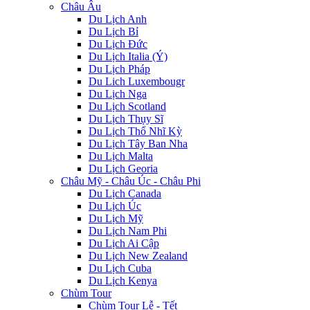
Châu Âu
Du Lịch Anh
Du Lịch Bỉ
Du Lịch Đức
Du Lịch Italia (Ý)
Du Lịch Pháp
Du Lich Luxembougr
Du Lịch Nga
Du Lịch Scotland
Du Lịch Thụy Sĩ
Du Lịch Thổ Nhĩ Kỳ
Du Lịch Tây Ban Nha
Du Lịch Malta
Du Lịch Georia
Châu Mỹ - Châu Úc - Châu Phi
Du Lịch Canada
Du Lịch Úc
Du Lịch Mỹ
Du Lịch Nam Phi
Du Lịch Ai Cập
Du Lịch New Zealand
Du Lịch Cuba
Du Lịch Kenya
Chùm Tour
Chùm Tour Lễ - Tết