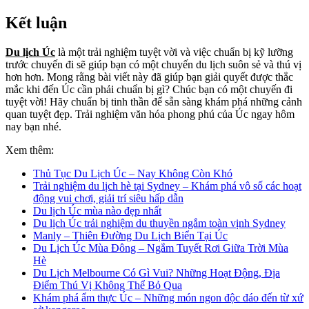
Kết luận
Du lịch Úc
là một trải nghiệm tuyệt vời và việc chuẩn bị kỹ lưỡng
trước chuyến đi sẽ giúp bạn có một chuyến du lịch suôn sẻ và thú vị
hơn hơn. Mong rằng bài viết này đã giúp bạn giải quyết được thắc
mắc khi đến Úc cần phải chuẩn bị gì? Chúc bạn có một chuyến đi
tuyệt vời! Hãy chuẩn bị tinh thần để sẵn sàng khám phá những cảnh
quan tuyệt đẹp. Trải nghiệm văn hóa phong phú của Úc ngay hôm
nay bạn nhé.
Xem thêm:
Thủ Tục Du Lịch Úc – Nay Không Còn Khó
Trải nghiệm du lịch hè tại Sydney – Khám phá vô số các hoạt
động vui chơi, giải trí siêu hấp dẫn
Du lịch Úc mùa nào đẹp nhất
Du lịch Úc trải nghiệm du thuyền ngắm toàn vịnh Sydney
Manly – Thiên Đường Du Lịch Biển Tại Úc
Du Lịch Úc Mùa Đông – Ngắm Tuyết Rơi Giữa Trời Mùa
Hè
Du Lịch Melbourne Có Gì Vui? Những Hoạt Động, Địa
Điểm Thú Vị Không Thể Bỏ Qua
Khám phá ẩm thực Úc – Những món ngon độc đáo đến từ xứ