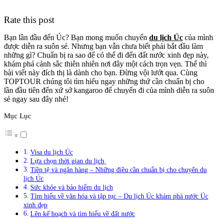
Rate this post
Bạn lần đầu đến Úc? Bạn mong muốn chuyến
du lịch Úc
của mình
được diễn ra suôn sẻ. Nhưng bạn vẫn chưa biết phải bắt đầu làm
những gì? Chuẩn bị ra sao để có thể đi đến đất nước xinh đẹp này,
khám phá cảnh sắc thiên nhiên nơi đây một cách trọn vẹn. Thế thì
bài viết này đích thị là dành cho bạn. Đừng vội lướt qua. Cùng
TOPTOUR chúng tôi tìm hiểu ngay những thứ cần chuẩn bị cho
lần đầu tiên đến xứ sở kangaroo để chuyến đi của mình diễn ra suôn
sẻ ngay sau đây nhé!
Mục Lục
Visa du lịch Úc
Lựa chọn thời gian du lịch
Tiền tệ và ngân hàng – Những điều cần chuẩn bị cho chuyến du
lịch Úc
Sức khỏe và bảo hiểm du lịch
Tìm hiểu về văn hóa và tập tục – Du lịch Úc khám phá nước Úc
xinh đẹp
Lên kế hoạch và tìm hiểu về đất nước