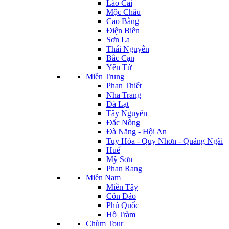
Lào Cai
Mộc Châu
Cao Bằng
Điện Biên
Sơn La
Thái Nguyên
Bắc Cạn
Yên Tử
Miền Trung
Phan Thiết
Nha Trang
Đà Lạt
Tây Nguyên
Đắc Nông
Đà Năng - Hội An
Tuy Hòa - Quy Nhơn - Quảng Ngãi
Huế
Mỹ Sơn
Phan Rang
Miền Nam
Miền Tây
Côn Đảo
Phú Quốc
Hồ Tràm
Chùm Tour