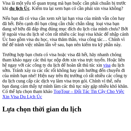
Visa là một yếu tố quan trọng mà bạn buộc cần phải chuẩn bị trước
khi
du lịch Úc
. Kiểm tra lại xem bạn có cần phải xin visa không?
Nếu bạn đã có visa cần xem xét lại hạn visa của mình vẫn còn hay
đã hết. Bên cạnh đó bạn cũng cần chắc chắn rằng loại visa bạn
đang sở hữu đã đáp ứng đúng mục đích du lịch của mình chưa? Bởi
lẽ ngoài visa du lịch sẽ còn rất nhiều các loại visa khác để nhập cảnh
Úc bao gồm visa du học, visa thăm thân, visa công tác… Chính vì
thế để tránh việc nhầm lẫn về sau, bạn nên kiểm tra kỹ phần này.
Trường hợp bạn chưa có visa hoặc visa đã hết, hãy nhanh chóng
tham khảo ngay các thủ tục nộp đơn xin visa trực tuyến. Hoặc liên
hệ ngay với các công ty du lịch để hoàn tất thủ túc xin
visa
du lịch
sớm. Tránh xảy ra các rắc rối không hay ảnh hưởng đến chuyến đi
của mình bạn nhé! Hiện nay trên thị trường có rất nhiều các công ty
du lịch cung cấp các dịch vụ làm visa trọn gói. Chính vì thế, nếu
bạn đang cảm thấy tự mình làm các thủ tục này gặp nhiều khó khăn.
Có thể lựa chọn tham khảo
TopTour – Đối Tác Tin Cậy Cho Việc
Xin Visa Du Lịch Úc
Lựa chọn thời gian du lịch