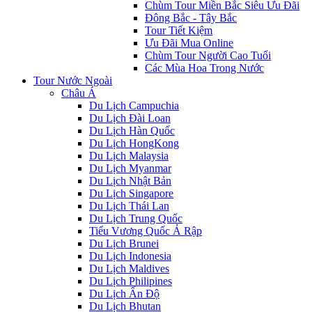
Chùm Tour Miền Bắc Siêu Ưu Đãi
Đông Bắc - Tây Bắc
Tour Tiết Kiệm
Ưu Đãi Mua Online
Chùm Tour Người Cao Tuổi
Các Mùa Hoa Trong Nước
Tour Nước Ngoài
Châu Á
Du Lịch Campuchia
Du Lịch Đài Loan
Du Lịch Hàn Quốc
Du Lịch HongKong
Du Lịch Malaysia
Du Lịch Myanmar
Du Lịch Nhật Bản
Du Lịch Singapore
Du Lịch Thái Lan
Du Lịch Trung Quốc
Tiểu Vương Quốc Ả Rập
Du Lịch Brunei
Du Lịch Indonesia
Du Lịch Maldives
Du Lịch Philipines
Du Lịch Ấn Độ
Du Lịch Bhutan