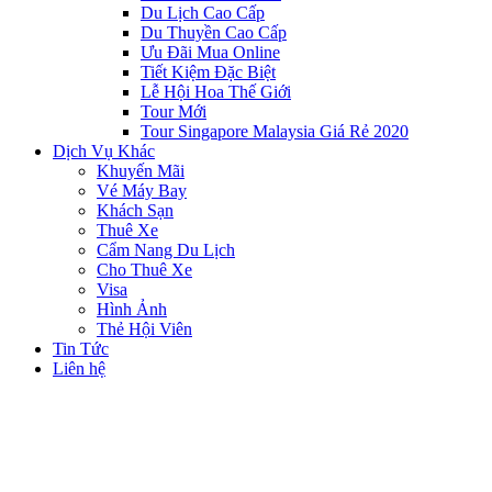
Du Lịch Cao Cấp
Du Thuyền Cao Cấp
Ưu Đãi Mua Online
Tiết Kiệm Đặc Biệt
Lễ Hội Hoa Thế Giới
Tour Mới
Tour Singapore Malaysia Giá Rẻ 2020
Dịch Vụ Khác
Khuyến Mãi
Vé Máy Bay
Khách Sạn
Thuê Xe
Cẩm Nang Du Lịch
Cho Thuê Xe
Visa
Hình Ảnh
Thẻ Hội Viên
Tin Tức
Liên hệ