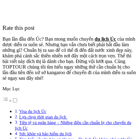
Rate this post
Bạn lần đầu đến Úc? Bạn mong muốn chuyến
du lịch Úc
của mình
được diễn ra suôn sẻ. Nhưng bạn vẫn chưa biết phải bắt đầu làm
những gì? Chuẩn bị ra sao để có thể đi đến đất nước xinh đẹp này,
khám phá cảnh sắc thiên nhiên nơi đây một cách trọn vẹn. Thế thì
bài viết này đích thị là dành cho bạn. Đừng vội lướt qua. Cùng
TOPTOUR chúng tôi tìm hiểu ngay những thứ cần chuẩn bị cho
lần đầu tiên đến xứ sở kangaroo để chuyến đi của mình diễn ra suôn
sẻ ngay sau đây nhé!
Mục Lục
Visa du lịch Úc
Lựa chọn thời gian du lịch
Tiền tệ và ngân hàng – Những điều cần chuẩn bị cho chuyến du
lịch Úc
Sức khỏe và bảo hiểm du lịch