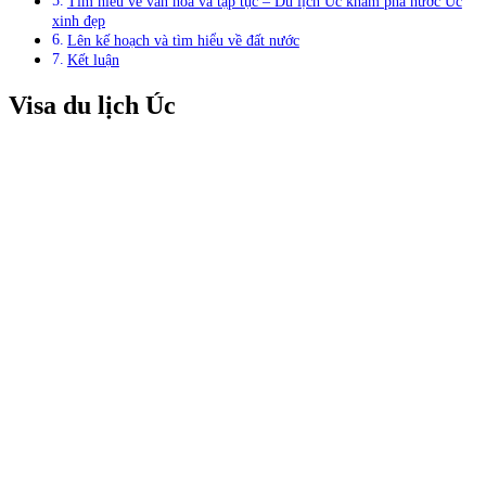
Tìm hiểu về văn hóa và tập tục – Du lịch Úc khám phá nước Úc
xinh đẹp
Lên kế hoạch và tìm hiểu về đất nước
Kết luận
Visa du lịch Úc