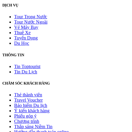
DỊCH VỤ
Tour Trong Nước
Tour Nước Ngoài
Vé Máy Bay
Thuê Xe
Tuyển Dụng
Du Học
THÔNG TIN
Tin Toptourist
Tin Du Lịch
CHĂM SÓC KHÁCH HÀNG
Thẻ thành viên
Travel Voucher
Bảo hiểm Du lịch
Ý kiến khách hàng
Phiếu góp ý
Chương trình
Thắp sáng Niềm Tin
Hướng dẫn thanh toán online