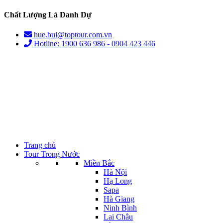
Chất Lượng Là Danh Dự
hue.bui@toptour.com.vn
Hotline: 1900 636 986 - 0904 423 446
Trang chủ
Tour Trong Nước
Miền Bắc
Hà Nội
Hạ Long
Sapa
Hà Giang
Ninh Bình
Lai Châu