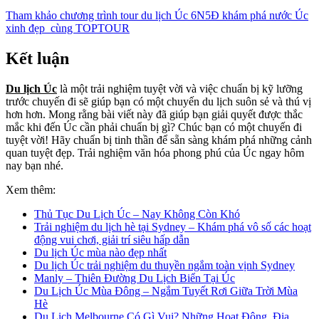
Tham khảo chương trình tour du lịch Úc 6N5Đ khám phá nước Úc
xinh đẹp cùng TOPTOUR
Kết luận
Du lịch Úc
là một trải nghiệm tuyệt vời và việc chuẩn bị kỹ lưỡng
trước chuyến đi sẽ giúp bạn có một chuyến du lịch suôn sẻ và thú vị
hơn hơn. Mong rằng bài viết này đã giúp bạn giải quyết được thắc
mắc khi đến Úc cần phải chuẩn bị gì? Chúc bạn có một chuyến đi
tuyệt vời! Hãy chuẩn bị tinh thần để sẵn sàng khám phá những cảnh
quan tuyệt đẹp. Trải nghiệm văn hóa phong phú của Úc ngay hôm
nay bạn nhé.
Xem thêm:
Thủ Tục Du Lịch Úc – Nay Không Còn Khó
Trải nghiệm du lịch hè tại Sydney – Khám phá vô số các hoạt
động vui chơi, giải trí siêu hấp dẫn
Du lịch Úc mùa nào đẹp nhất
Du lịch Úc trải nghiệm du thuyền ngắm toàn vịnh Sydney
Manly – Thiên Đường Du Lịch Biển Tại Úc
Du Lịch Úc Mùa Đông – Ngắm Tuyết Rơi Giữa Trời Mùa
Hè
Du Lịch Melbourne Có Gì Vui? Những Hoạt Động, Địa