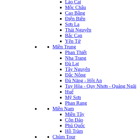
Lào Cai
Mộc Châu
Cao Bằng
Điện Biên
Sơn La
Thái Nguyên
Bắc Cạn
Yên Tử
Miền Trung
Phan Thiết
Nha Trang
Đà Lạt
Tây Nguyên
Đắc Nông
Đà Năng - Hội An
Tuy Hòa - Quy Nhơn - Quảng Ngãi
Huế
Mỹ Sơn
Phan Rang
Miền Nam
Miền Tây
Côn Đảo
Phú Quốc
Hồ Tràm
Chùm Tour