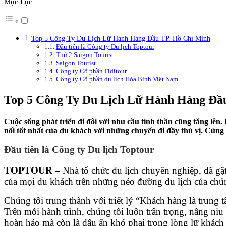
Mục Lục
Top 5 Công Ty Du Lịch Lữ Hành Hàng Đầu TP. Hồ Chí Minh
Đầu tiên là Công ty Du lịch Toptour
Thứ 2 Saigon Tourist
Saigon Tourist
Công ty Cổ phần Fiditour
Công ty Cổ phần du lịch Hòa Bình Việt Nam
Top 5 Công Ty Du Lịch Lữ Hành Hàng Đầ
Cuộc sống phát triển đi đôi với nhu cầu tinh thần cũng tăng lên
nối tốt nhất của du khách với những chuyến đi đầy thú vị. Cùng
Đầu tiên là Công ty Du lịch Toptour
TOPTOUR
– Nhà tổ chức du lịch chuyên nghiệp, đã gặt
của mọi du khách trên những nẻo đường du lịch của chúng
Chúng tôi trung thành với triết lý “Khách hàng là trung 
Trên mỗi hành trình, chúng tôi luôn trân trọng, nâng n
hoàn hảo mà còn là dấu ấn khó phai trong lòng lữ khách 