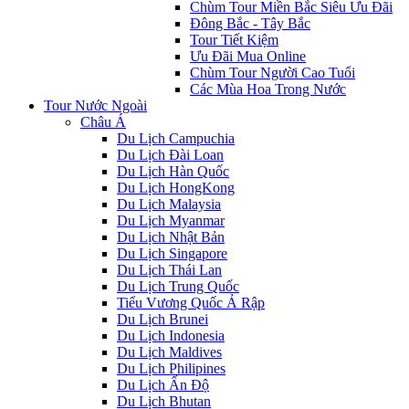
Chùm Tour Miền Bắc Siêu Ưu Đãi
Đông Bắc - Tây Bắc
Tour Tiết Kiệm
Ưu Đãi Mua Online
Chùm Tour Người Cao Tuổi
Các Mùa Hoa Trong Nước
Tour Nước Ngoài
Châu Á
Du Lịch Campuchia
Du Lịch Đài Loan
Du Lịch Hàn Quốc
Du Lịch HongKong
Du Lịch Malaysia
Du Lịch Myanmar
Du Lịch Nhật Bản
Du Lịch Singapore
Du Lịch Thái Lan
Du Lịch Trung Quốc
Tiểu Vương Quốc Ả Rập
Du Lịch Brunei
Du Lịch Indonesia
Du Lịch Maldives
Du Lịch Philipines
Du Lịch Ấn Độ
Du Lịch Bhutan