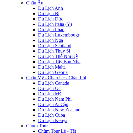
Châu Âu
Du Lịch Anh
Du Lịch Bỉ
Du Lịch Đức
Du Lịch Italia (Ý)
Du Lịch Pháp
Du Lich Luxembougr
Du Lịch Nga
Du Lịch Scotland
Du Lịch Thụy Sĩ
Du Lịch Thổ Nhĩ Kỳ
Du Lịch Tây Ban Nha
Du Lịch Malta
Du Lịch Georia
Châu Mỹ - Châu Úc - Châu Phi
Du Lịch Canada
Du Lịch Úc
Du Lịch Mỹ
Du Lịch Nam Phi
Du Lịch Ai Cập
Du Lịch New Zealand
Du Lịch Cuba
Du Lịch Kenya
Chùm Tour
Chùm Tour Lễ - Tết