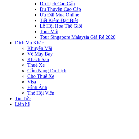
Du Lịch Cao Cấp
Du Thuyền Cao Cấp
Ưu Đãi Mua Online
Tiết Kiệm Đặc Biệt
Lễ Hội Hoa Thế Giới
Tour Mới
Tour Singapore Malaysia Giá Rẻ 2020
Dịch Vụ Khác
Khuyến Mãi
Vé Máy Bay
Khách Sạn
Thuê Xe
Cẩm Nang Du Lịch
Cho Thuê Xe
Visa
Hình Ảnh
Thẻ Hội Viên
Tin Tức
Liên hệ