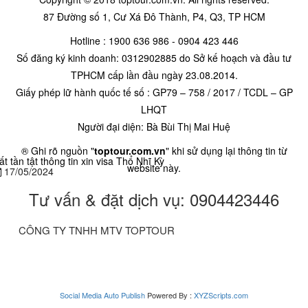
87 Đường số 1, Cư Xá Đô Thành, P4, Q3, TP HCM
Hotline : 1900 636 986 - 0904 423 446
Số đăng ký kinh doanh: 0312902885 do Sở kế hoạch và đầu tư
TPHCM cấp lần đầu ngày 23.08.2014.
Giấy phép lữ hành quốc tế số : GP79 – 758 / 2017 / TCDL – GP
LHQT
Người đại diện: Bà Bùi Thị Mai Huệ
® Ghi rõ nguồn "
toptour.com.vn
" khi sử dụng lại thông tin từ
ất tần tật thông tin xin visa Thổ Nhĩ Kỳ
website này.
17/05/2024
Tư vấn & đặt dịch vụ: 0904423446
CÔNG TY TNHH MTV TOPTOUR
Social Media Auto Publish
Powered By :
XYZScripts.com