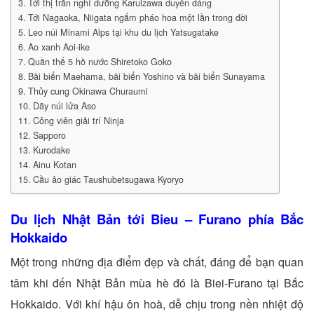
Tới thị trấn nghỉ dưỡng Karuizawa duyên dáng
Tới Nagaoka, Niigata ngắm pháo hoa một lần trong đời
Leo núi Minami Alps tại khu du lịch Yatsugatake
Ao xanh Aoi-ike
Quần thể 5 hồ nước Shiretoko Goko
Bãi biển Maehama, bãi biển Yoshino và bãi biển Sunayama
Thủy cung Okinawa Churaumi
Dãy núi lửa Aso
Công viên giải trí Ninja
Sapporo
Kurodake
Ainu Kotan
Cầu ảo giác Taushubetsugawa Kyoryo
Du lịch Nhật Bản tới Bieu – Furano phía Bắc
Hokkaido
Một trong những địa điểm đẹp và chất, đáng để bạn quan
tâm khi đến Nhật Bản mùa hè đó là Biei-Furano tại Bắc
Hokkaido. Với khí hậu ôn hoà, dễ chịu trong nền nhiệt độ