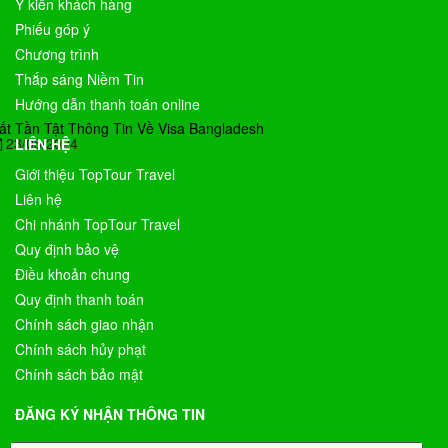
Ý kiến khách hàng
Phiếu góp ý
Chương trình
Thắp sáng Niềm Tin
Hướng dẫn thanh toán online
ất Tần Tật Thông Tin Về Visa Bangladesh
23/05/2024
LIÊN HỆ
Giới thiệu TopTour Travel
Liên hệ
Chi nhánh TopTour Travel
Quy định bảo vệ
Điều khoản chung
Quy định thanh toán
Chính sách giao nhận
Chính sách hủy phạt
Chính sách bảo mật
ĐĂNG KÝ NHẬN THÔNG TIN