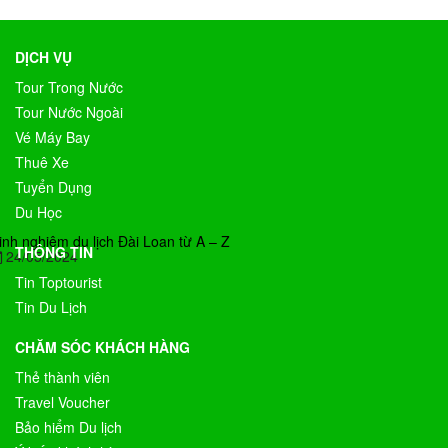
DỊCH VỤ
Tour Trong Nước
Tour Nước Ngoài
Vé Máy Bay
Thuê Xe
Tuyển Dụng
Du Học
inh nghiệm du lịch Đài Loan từ A – Z
THÔNG TIN
24/05/2024
Tin Toptourist
Tin Du Lịch
CHĂM SÓC KHÁCH HÀNG
Thẻ thành viên
Travel Voucher
Bảo hiểm Du lịch