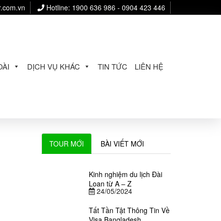
r.com.vn
Hotline: 1900 636 986 - 0904 423 446
ÀI
DỊCH VỤ KHÁC
TIN TỨC
LIÊN HỆ
TOUR MỚI
BÀI VIẾT MỚI
Kinh nghiệm du lịch Đài
Loan từ A – Z
24/05/2024
Tất Tần Tật Thông Tin Về
Visa Bangladesh