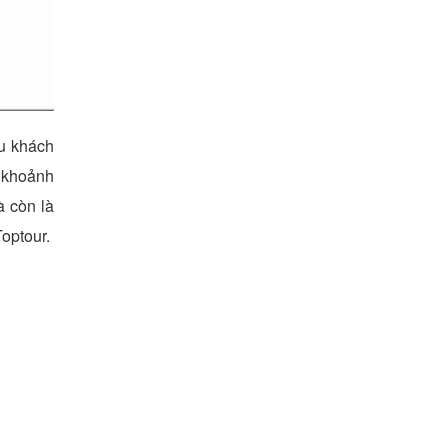
du khách
g khoảnh
à còn là
Toptour.