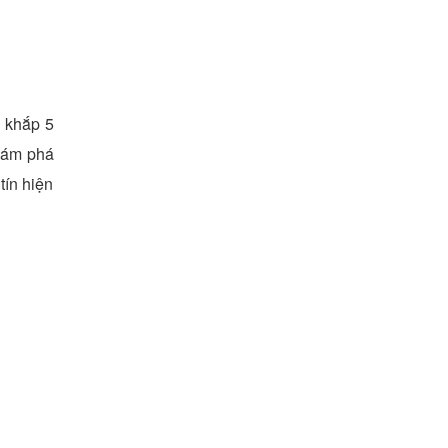
n khắp 5
hám phá
tín hiện