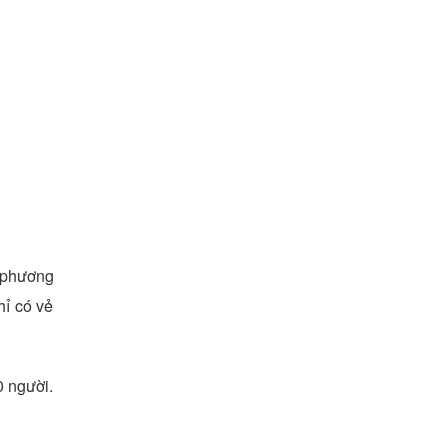
 phương
hỉ có vẻ
0 người.