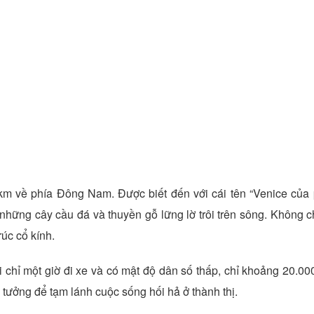
m về phía Đông Nam. Được biết đến với cái tên “Venice của
những cây cầu đá và thuyền gỗ lững lờ trôi trên sông. Không c
rúc cổ kính.
chỉ một giờ đi xe và có mật độ dân số thấp, chỉ khoảng 20.00
ý tưởng để tạm lánh cuộc sống hối hả ở thành thị.