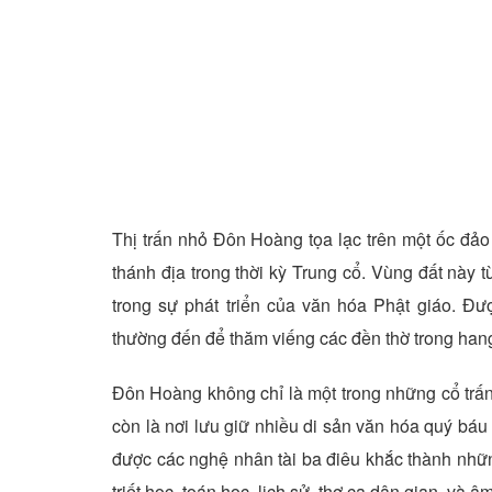
Thị trấn nhỏ Đôn Hoàng tọa lạc trên một ốc đảo
thánh địa trong thời kỳ Trung cổ. Vùng đất này t
trong sự phát triển của văn hóa Phật giáo. Đư
thường đến để thăm viếng các đền thờ trong han
Đôn Hoàng không chỉ là một trong những cổ trấ
còn là nơi lưu giữ nhiều di sản văn hóa quý bá
được các nghệ nhân tài ba điêu khắc thành nhữn
triết học, toán học, lịch sử, thơ ca dân gian, và â