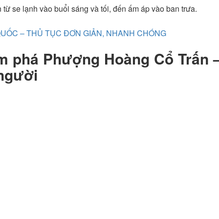
n từ se lạnh vào buổi sáng và tối, đến ấm áp vào ban trưa.
QUỐC – THỦ TỤC ĐƠN GIẢN, NHANH CHÓNG
ám phá Phượng Hoàng Cổ Trấn 
 người