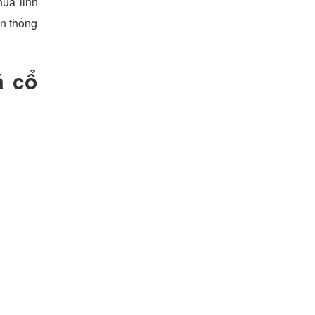
hùa linh
ền thống
á cổ