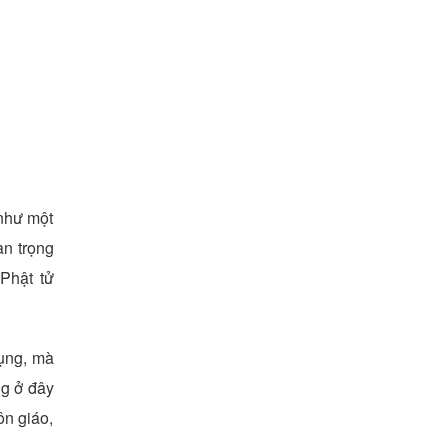
 như một
an trọng
 Phật tử
ụng, mà
ng ở đây
ôn giáo,