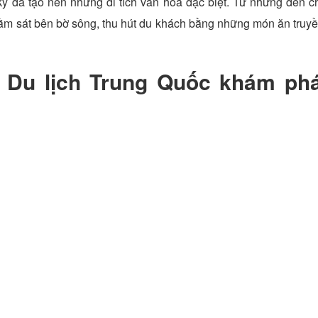
 kỷ đã tạo nên những di tích văn hóa đặc biệt. Từ những đền c
nằm sát bên bờ sông, thu hút du khách bằng những món ăn truy
 Du lịch Trung Quốc khám ph