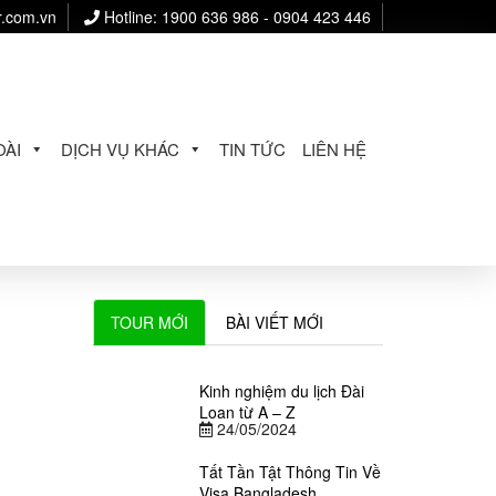
r.com.vn
Hotline: 1900 636 986 - 0904 423 446
ÀI
DỊCH VỤ KHÁC
TIN TỨC
LIÊN HỆ
TOUR MỚI
BÀI VIẾT MỚI
Kinh nghiệm du lịch Đài
Loan từ A – Z
24/05/2024
Tất Tần Tật Thông Tin Về
Visa Bangladesh