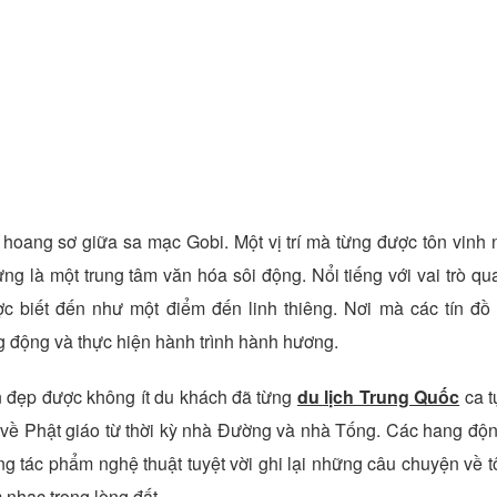
 hoang sơ giữa sa mạc Gobi. Một vị trí mà từng được tôn vinh
ừng là một trung tâm văn hóa sôi động. Nổi tiếng với vai trò qu
ợc biết đến như một điểm đến linh thiêng. Nơi mà các tín đồ
g động và thực hiện hành trình hành hương.
n đẹp được không ít du khách đã từng
du lịch Trung Quốc
ca t
u về Phật giáo từ thời kỳ nhà Đường và nhà Tống. Các hang độ
g tác phẩm nghệ thuật tuyệt vời ghi lại những câu chuyện về t
m nhạc trong lòng đất.