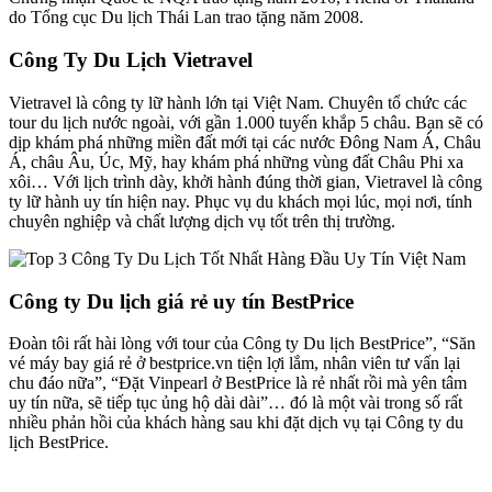
do Tổng cục Du lịch Thái Lan trao tặng năm 2008.
Công Ty Du Lịch Vietravel
Vietravel là công ty lữ hành lớn tại Việt Nam. Chuyên tổ chức các
tour du lịch nước ngoài, với gần 1.000 tuyến khắp 5 châu. Bạn sẽ có
dịp khám phá những miền đất mới tại các nước Đông Nam Á, Châu
Á, châu Âu, Úc, Mỹ, hay khám phá những vùng đất Châu Phi xa
xôi… Với lịch trình dày, khởi hành đúng thời gian, Vietravel là công
ty lữ hành uy tín hiện nay. Phục vụ du khách mọi lúc, mọi nơi, tính
chuyên nghiệp và chất lượng dịch vụ tốt trên thị trường.
Công ty Du lịch giá rẻ uy tín BestPrice
Đoàn tôi rất hài lòng với tour của Công ty Du lịch BestPrice”, “Săn
vé máy bay giá rẻ ở bestprice.vn tiện lợi lắm, nhân viên tư vấn lại
chu đáo nữa”, “Đặt Vinpearl ở BestPrice là rẻ nhất rồi mà yên tâm
uy tín nữa, sẽ tiếp tục ủng hộ dài dài”… đó là một vài trong số rất
nhiều phản hồi của khách hàng sau khi đặt dịch vụ tại Công ty du
lịch BestPrice.