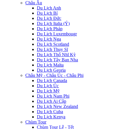
Châu Âu
Du Lịch Anh
Du Lịch Bỉ
Du Lịch Đức
Du Lịch Italia (Ý)
Du Lịch Pháp
Du Lich Luxembougr
Du Lịch Nga
Du Lịch Scotland
Du Lịch Thụy Sĩ
Du Lịch Thổ Nhĩ Kỳ
Du Lịch Tây Ban Nha
Du Lịch Malta
Du Lịch Georia
Châu Mỹ - Châu Úc - Châu Phi
Du Lịch Canada
Du Lịch Úc
Du Lịch Mỹ
Du Lịch Nam Phi
Du Lịch Ai Cập
Du Lịch New Zealand
Du Lịch Cuba
Du Lịch Kenya
Chùm Tour
Chùm Tour Lễ - Tết