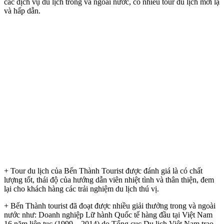
các dịch vụ du lịch trong và ngoài nước, có nhiều tour du lịch mới lạ
và hấp dẫn.
+ Tour du lịch của Bến Thành Tourist được đánh giá là có chất
lượng tốt, thái độ của hướng dẫn viên nhiệt tình và thân thiện, đem
lại cho khách hàng các trải nghiệm du lịch thú vị.
+ Bến Thành tourist đã đoạt được nhiều giải thưởng trong và ngoài
nước như: Doanh nghiệp Lữ hành Quốc tế hàng đầu tại Việt Nam
16 năm liên tục (1999 – 2014) do Tổng cục Du lịch Việt Nam trao