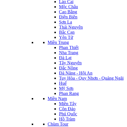
Lào Cai
Mộc Châu
Cao Bằng
Điện Biên
Sơn La
Thái Nguyên
Bắc Cạn
Yên Tử
Miền Trung
Phan Thiết
Nha Trang
Đà Lạt
Tây Nguyên
Đắc Nông
Đà Năng - Hội An
Tuy Hòa - Quy Nhơn - Quảng Ngãi
Huế
Mỹ Sơn
Phan Rang
Miền Nam
Miền Tây
Côn Đảo
Phú Quốc
Hồ Tràm
Chùm Tour