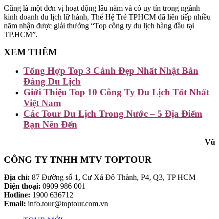
Cũng là một đơn vị hoạt động lâu năm và có uy tín trong ngành
kinh doanh du lịch lữ hành, Thế Hệ Trẻ TPHCM đã liên tiếp nhiều
năm nhận được giải thưởng “Top công ty du lịch hàng đầu tại
TP.HCM”.
XEM THÊM
Tổng Hợp Top 3 Cảnh Đẹp Nhất Nhật Bản
Đáng Du Lịch
Giới Thiệu Top 10 Công Ty Du Lịch Tốt Nhất
Việt Nam
Các Tour Du Lịch Trong Nước – 5 Địa Điểm
Bạn Nên Đến
Vũ
CÔNG TY TNHH MTV TOPTOUR
Địa chỉ:
87 Đường số 1, Cư Xá Đô Thành, P4, Q3, TP HCM
Điện thoại:
0909 986 001
Hotline:
1900 636712
Email:
info.tour@toptour.com.vn