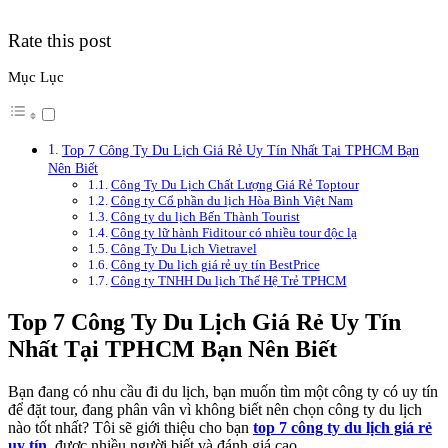
Rate this post
Mục Lục
Top 7 Công Ty Du Lịch Giá Rẻ Uy Tín Nhất Tại TPHCM Bạn
Nên Biết
Công Ty Du Lịch Chất Lượng Giá Rẻ Toptour
Công ty Cổ phần du lịch Hòa Bình Việt Nam
Công ty du lịch Bến Thành Tourist
Công ty lữ hành Fiditour có nhiều tour độc lạ
Công Ty Du Lịch Vietravel
Công ty Du lịch giá rẻ uy tín BestPrice
Công ty TNHH Du lịch Thế Hệ Trẻ TPHCM
Top 7 Công Ty Du Lịch Giá Rẻ Uy Tín
Nhất Tại TPHCM Bạn Nên Biết
Bạn đang có nhu cầu đi du lịch, bạn muốn tìm một công ty có uy tín
để đặt tour, đang phân vân vì không biết nên chọn công ty du lịch
nào tốt nhất? Tôi sẽ giới thiệu cho bạn
top 7 công ty du lịch giá rẻ
uy tín
, được nhiều người biết và đánh giá cao.