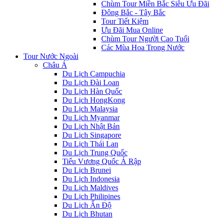
Chùm Tour Miền Bắc Siêu Ưu Đãi
Đông Bắc - Tây Bắc
Tour Tiết Kiệm
Ưu Đãi Mua Online
Chùm Tour Người Cao Tuổi
Các Mùa Hoa Trong Nước
Tour Nước Ngoài
Châu Á
Du Lịch Campuchia
Du Lịch Đài Loan
Du Lịch Hàn Quốc
Du Lịch HongKong
Du Lịch Malaysia
Du Lịch Myanmar
Du Lịch Nhật Bản
Du Lịch Singapore
Du Lịch Thái Lan
Du Lịch Trung Quốc
Tiểu Vương Quốc Ả Rập
Du Lịch Brunei
Du Lịch Indonesia
Du Lịch Maldives
Du Lịch Philipines
Du Lịch Ấn Độ
Du Lịch Bhutan