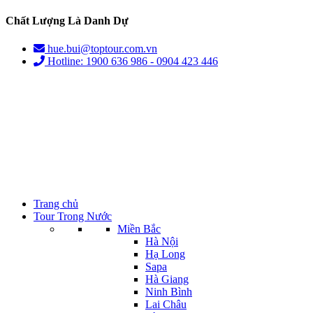
Chất Lượng Là Danh Dự
hue.bui@toptour.com.vn
Hotline: 1900 636 986 - 0904 423 446
Trang chủ
Tour Trong Nước
Miền Bắc
Hà Nội
Hạ Long
Sapa
Hà Giang
Ninh Bình
Lai Châu