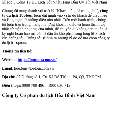
Chúng tôi trung thành với triết lý “Khách hàng là trung tâm”,
công
ty du lịch Toptour
luôn đặt mình vào vị trí du khách để thấu hiểu
và lắng nghe từ những điều nhỏ nhất. Trên mỗi hành trình, chúng
tôi luôn trân trọng, nâng niu từng khoảnh khắc và hoàn thành tốt
nhất sứ mệnh phục vụ của mình, để chuyến đi không đơn thuần là
kỳ nghỉ hoàn hảo mà còn là dấu ấn khó phai trong lòng lữ khách
của chúng tôi. Chúng tôi sẽ đưa ra những lý do để lựa chọn công ty
du lịch Toptour.
Thông tin liên hệ:
Website:
https://toptour.com.vn/
Email
: hue.bui@toptour.com.vn
Địa chỉ:
87 Đường số 1, Cư Xá Đô Thành, P4, Q3, TP HCM
Điện thoại:
0909 709 486 – 1900 636 712
Công ty Cổ phần du lịch Hòa Bình Việt Nam