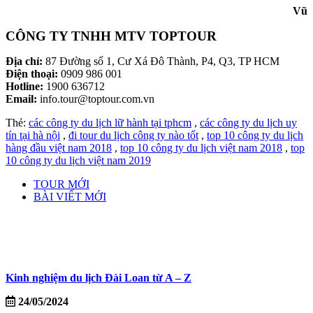
Vũ
CÔNG TY TNHH MTV TOPTOUR
Địa chỉ:
87 Đường số 1, Cư Xá Đô Thành, P4, Q3, TP HCM
Điện thoại:
0909 986 001
Hotline:
1900 636712
Email:
info.tour@toptour.com.vn
Thẻ:
các công ty du lịch lữ hành tại tphcm
,
các công ty du lịch uy
tín tại hà nội
,
đi tour du lịch công ty nào tốt
,
top 10 công ty du lịch
hàng đầu việt nam 2018
,
top 10 công ty du lịch việt nam 2018
,
top
10 công ty du lịch việt nam 2019
TOUR MỚI
BÀI VIẾT MỚI
Kinh nghiệm du lịch Đài Loan từ A – Z
24/05/2024