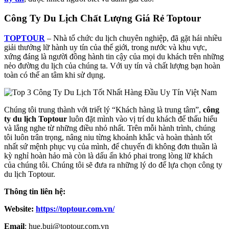
Công Ty Du Lịch Chất Lượng Giá Rẻ Toptour
TOPTOUR
– Nhà tổ chức du lịch chuyên nghiệp, đã gặt hái nhiều
giải thưởng lữ hành uy tín của thế giới, trong nước và khu vực,
xứng đáng là người đồng hành tin cậy của mọi du khách trên những
nẻo đường du lịch của chúng ta. Với uy tín và chất lượng bạn hoàn
toàn có thể an tâm khi sử dụng.
Chúng tôi trung thành với triết lý “Khách hàng là trung tâm”,
công
ty du lịch Toptour
luôn đặt mình vào vị trí du khách để thấu hiểu
và lắng nghe từ những điều nhỏ nhất. Trên mỗi hành trình, chúng
tôi luôn trân trọng, nâng niu từng khoảnh khắc và hoàn thành tốt
nhất sứ mệnh phục vụ của mình, để chuyến đi không đơn thuần là
kỳ nghỉ hoàn hảo mà còn là dấu ấn khó phai trong lòng lữ khách
của chúng tôi. Chúng tôi sẽ đưa ra những lý do để lựa chọn công ty
du lịch Toptour.
Thông tin liên hệ:
Website:
https://toptour.com.vn/
Email
: hue.bui@toptour.com.vn