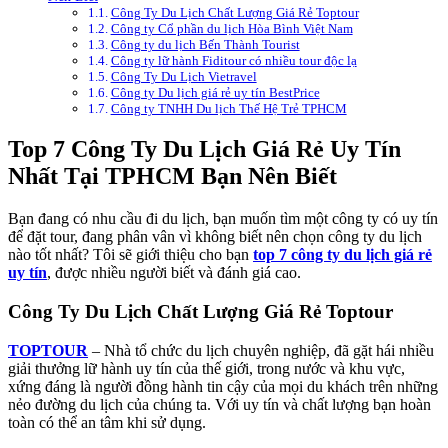
Công Ty Du Lịch Chất Lượng Giá Rẻ Toptour
Công ty Cổ phần du lịch Hòa Bình Việt Nam
Công ty du lịch Bến Thành Tourist
Công ty lữ hành Fiditour có nhiều tour độc lạ
Công Ty Du Lịch Vietravel
Công ty Du lịch giá rẻ uy tín BestPrice
Công ty TNHH Du lịch Thế Hệ Trẻ TPHCM
Top 7 Công Ty Du Lịch Giá Rẻ Uy Tín
Nhất Tại TPHCM Bạn Nên Biết
Bạn đang có nhu cầu đi du lịch, bạn muốn tìm một công ty có uy tín
để đặt tour, đang phân vân vì không biết nên chọn công ty du lịch
nào tốt nhất? Tôi sẽ giới thiệu cho bạn
top 7 công ty du lịch giá rẻ
uy tín
, được nhiều người biết và đánh giá cao.
Công Ty Du Lịch Chất Lượng Giá Rẻ Toptour
TOPTOUR
– Nhà tổ chức du lịch chuyên nghiệp, đã gặt hái nhiều
giải thưởng lữ hành uy tín của thế giới, trong nước và khu vực,
xứng đáng là người đồng hành tin cậy của mọi du khách trên những
nẻo đường du lịch của chúng ta. Với uy tín và chất lượng bạn hoàn
toàn có thể an tâm khi sử dụng.