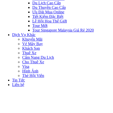
Du Lịch Cao Cấp
Du Thuyền Cao Cấp
Ưu Đãi Mua Online
Tiết Kiệm Đặc Biệt
Lễ Hội Hoa Thế Giới
Tour Mới
Tour Singapore Malaysia Giá Rẻ 2020
Dịch Vụ Khác
Khuyến Mãi
Vé Máy Bay
Khách Sạn
Thuê Xe
Cẩm Nang Du Lịch
Cho Thuê Xe
Visa
Hình Ảnh
Thẻ Hội Viên
Tin Tức
Liên hệ