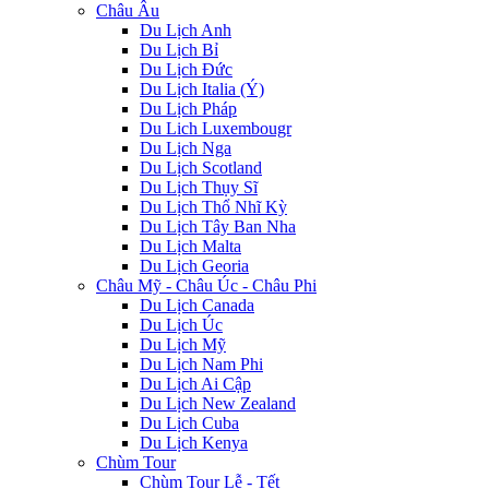
Châu Âu
Du Lịch Anh
Du Lịch Bỉ
Du Lịch Đức
Du Lịch Italia (Ý)
Du Lịch Pháp
Du Lich Luxembougr
Du Lịch Nga
Du Lịch Scotland
Du Lịch Thụy Sĩ
Du Lịch Thổ Nhĩ Kỳ
Du Lịch Tây Ban Nha
Du Lịch Malta
Du Lịch Georia
Châu Mỹ - Châu Úc - Châu Phi
Du Lịch Canada
Du Lịch Úc
Du Lịch Mỹ
Du Lịch Nam Phi
Du Lịch Ai Cập
Du Lịch New Zealand
Du Lịch Cuba
Du Lịch Kenya
Chùm Tour
Chùm Tour Lễ - Tết