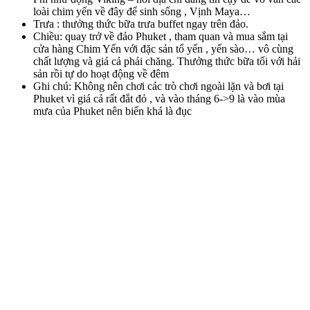
loài chim yến về đây để sinh sống , Vịnh Maya…
Trưa : thưởng thức bữa trưa buffet ngay trên đảo.
Chiều: quay trở về đảo Phuket , tham quan và mua sắm tại
cửa hàng Chim Yến với đặc sản tổ yến , yến sào… vô cùng
chất lượng và giá cả phải chăng. Thưởng thức bữa tối với hải
sản rồi tự do hoạt động về đêm
Ghi chú: Không nên chơi các trò chơi ngoài lặn và bơi tại
Phuket vì giá cả rất đắt đỏ , và vào tháng 6->9 là vào mùa
mưa của Phuket nên biển khá là đục