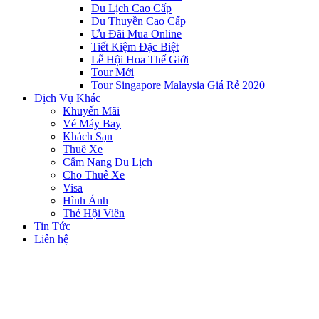
Du Lịch Cao Cấp
Du Thuyền Cao Cấp
Ưu Đãi Mua Online
Tiết Kiệm Đặc Biệt
Lễ Hội Hoa Thế Giới
Tour Mới
Tour Singapore Malaysia Giá Rẻ 2020
Dịch Vụ Khác
Khuyến Mãi
Vé Máy Bay
Khách Sạn
Thuê Xe
Cẩm Nang Du Lịch
Cho Thuê Xe
Visa
Hình Ảnh
Thẻ Hội Viên
Tin Tức
Liên hệ