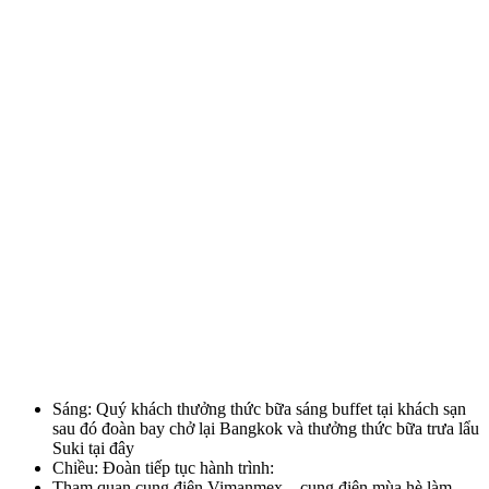
Sáng: Quý khách thưởng thức bữa sáng buffet tại khách sạn
sau đó đoàn bay chở lại Bangkok và thưởng thức bữa trưa lẩu
Suki tại đây
Chiều: Đoàn tiếp tục hành trình:
Tham quan cung điện Vimanmex – cung điện mùa hè làm