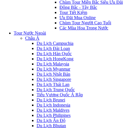
Chùm Tour Miền Bắc Siêu Ưu Đãi
Đông Bắc - Tây Bắc
Tour Tiết Kiệm
Ưu Đãi Mua Online
Chùm Tour Người Cao Tuổi
Các Mùa Hoa Trong Nước
Tour Nước Ngoài
Châu Á
Du Lịch Campuchia
Du Lịch Đài Loan
Du Lịch Hàn Quốc
Du Lịch HongKong
Du Lịch Malaysia
Du Lịch Myanmar
Du Lịch Nhật Bản
Du Lịch Singapore
Du Lịch Thái Lan
Du Lịch Trung Quốc
Tiểu Vương Quốc Ả Rập
Du Lịch Brunei
Du Lịch Indonesia
Du Lịch Maldives
Du Lịch Philipines
Du Lịch Ấn Độ
Du Lịch Bhutan