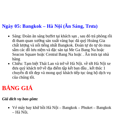
Ngày 05: Bangkok – Hà Nội (Ăn Sáng, Trưa)
Sáng: Đoàn ăn sáng buffet tại khách sạn , sau đó trả phòng rồi
đi tham quan xưởng sản xuất vàng bạc đá quý Hoàng Gia
chất lượng và nổi tiếng nhất Bangkok. Đoàn tự do tự do mua
sắm các đồ lưu niệm và đặc sản tại Me Ga Bang Na hoặc
Seacon Square hoặc Central Bang Na hoặc . Ăn trưa tại nhà
hàng
Chiều: Tạm biệt Thái Lan và trở về Hà Nội. về tới Hà Nội xe
đưa quý khách trở về địa điểm tập kết ban đầu , kết thúc 1
chuyến đi tốt đẹp và mong quý khách tiếp tục ủng hộ dịch vụ
của chúng tôi.
BẢNG GIÁ
Giá dich vụ bao gồm:
Vé máy bay khứ hồi Hà Nội – Bangkok – Phuket – Bangkok
– Hà Nội.