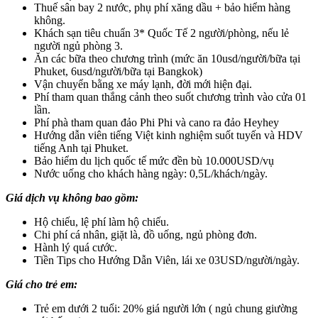
Thuế sân bay 2 nước, phụ phí xăng dầu + bảo hiểm hàng
không.
Khách sạn tiêu chuẩn 3* Quốc Tế 2 người/phòng, nếu lẻ
người ngủ phòng 3.
Ăn các bữa theo chương trình (mức ăn 10usd/người/bữa tại
Phuket, 6usd/người/bữa tại Bangkok)
Vận chuyển bằng xe máy lạnh, đời mới hiện đại.
Phí tham quan thắng cảnh theo suốt chương trình vào cửa 01
lần.
Phí phà tham quan đảo Phi Phi và cano ra đảo Heyhey
Hướng dẫn viên tiếng Việt kinh nghiệm suốt tuyến và HDV
tiếng Anh tại Phuket.
Bảo hiểm du lịch quốc tế mức đền bù 10.000USD/vụ
Nước uống cho khách hàng ngày: 0,5L/khách/ngày.
Giá dịch vụ không bao gồm:
Hộ chiếu, lệ phí làm hộ chiếu.
Chi phí cá nhân, giặt là, đồ uống, ngủ phòng đơn.
Hành lý quá cước.
Tiền Tips cho Hướng Dẫn Viên, lái xe 03USD/người/ngày.
Giá cho trẻ em:
Trẻ em dưới 2 tuổi: 20% giá người lớn ( ngủ chung giường