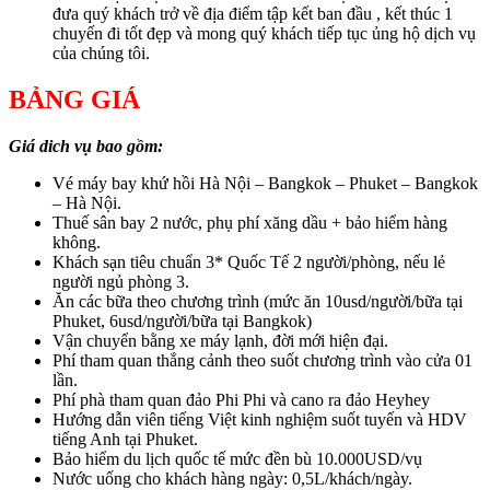
đưa quý khách trở về địa điểm tập kết ban đầu , kết thúc 1
chuyến đi tốt đẹp và mong quý khách tiếp tục ủng hộ dịch vụ
của chúng tôi.
BẢNG GIÁ
Giá dich vụ bao gồm:
Vé máy bay khứ hồi Hà Nội – Bangkok – Phuket – Bangkok
– Hà Nội.
Thuế sân bay 2 nước, phụ phí xăng dầu + bảo hiểm hàng
không.
Khách sạn tiêu chuẩn 3* Quốc Tế 2 người/phòng, nếu lẻ
người ngủ phòng 3.
Ăn các bữa theo chương trình (mức ăn 10usd/người/bữa tại
Phuket, 6usd/người/bữa tại Bangkok)
Vận chuyển bằng xe máy lạnh, đời mới hiện đại.
Phí tham quan thắng cảnh theo suốt chương trình vào cửa 01
lần.
Phí phà tham quan đảo Phi Phi và cano ra đảo Heyhey
Hướng dẫn viên tiếng Việt kinh nghiệm suốt tuyến và HDV
tiếng Anh tại Phuket.
Bảo hiểm du lịch quốc tế mức đền bù 10.000USD/vụ
Nước uống cho khách hàng ngày: 0,5L/khách/ngày.