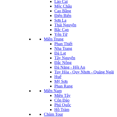
Lào Cai
Mộc Châu
Cao Bằng
Điện Biên
Sơn La
Thái Nguyên
Bắc Cạn
Yên Tử
Miền Trung
Phan Thiết
Nha Trang
Đà Lạt
Tây Nguyên
Đắc Nông
Đà Năng - Hội An
Tuy Hòa - Quy Nhơn - Quảng Ngãi
Huế
Mỹ Sơn
Phan Rang
Miền Nam
Miền Tây
Côn Đảo
Phú Quốc
Hồ Tràm
Chùm Tour