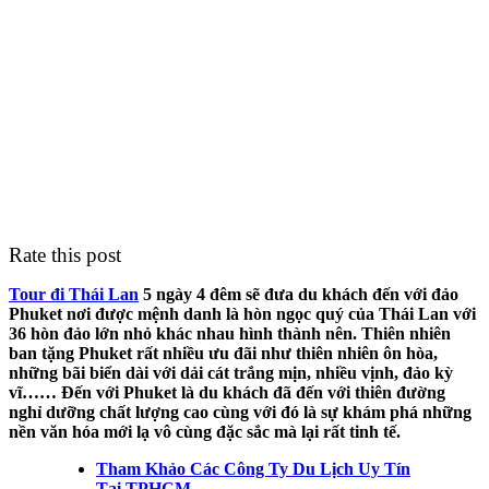
Rate this post
Tour đi Thái Lan
5 ngày 4 đêm sẽ đưa du khách đến với đảo
Phuket nơi được mệnh danh là hòn ngọc quý của Thái Lan với
36 hòn đảo lớn nhỏ khác nhau hình thành nên. Thiên nhiên
ban tặng Phuket rất nhiều ưu đãi như thiên nhiên ôn hòa,
những bãi biển dài với dải cát trắng mịn, nhiều vịnh, đảo kỳ
vĩ…… Đến với Phuket là du khách đã đến với thiên đường
nghỉ dưỡng chất lượng cao cùng với đó là sự khám phá những
nền văn hóa mới lạ vô cùng đặc sắc mà lại rất tinh tế.
Tham Khảo Các Công Ty Du Lịch Uy Tín
Tại TPHCM