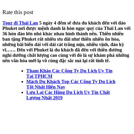
Rate this post
Tour đi Thái Lan
5 ngày 4 đêm sẽ đưa du khách đến với đảo
Phuket nơi được mệnh danh là hòn ngọc quý của Thái Lan với
36 hòn đảo lớn nhỏ khác nhau hình thành nên. Thiên nhiên
ban tặng Phuket rất nhiều ưu đãi như thiên nhiên ôn hòa,
những bãi biển dài với dải cát trắng mịn, nhiều vịnh, đảo kỳ
vĩ…… Đến với Phuket là du khách đã đến với thiên đường
nghỉ dưỡng chất lượng cao cùng với đó là sự khám phá những
nền văn hóa mới lạ vô cùng đặc sắc mà lại rất tinh tế.
Tham Khảo Các Công Ty Du Lịch Uy Tín
Tại TPHCM
Mách Du Khách Top Các Công Ty Du Lịch
Tốt Nhất Hiện Nay
Lưu Lại Các Hãng Du Lịch Uy Tín Chất
Lượng Nhất 2019