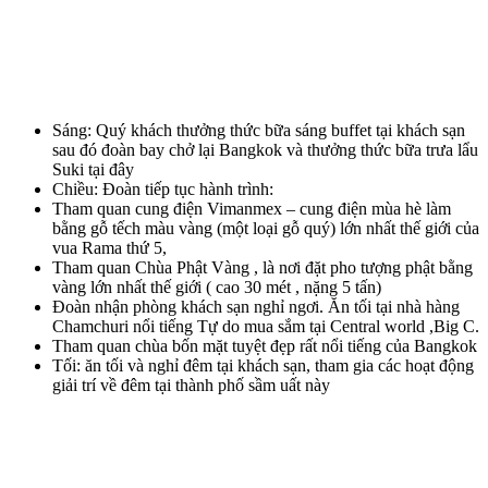
Sáng: Quý khách thưởng thức bữa sáng buffet tại khách sạn
sau đó đoàn bay chở lại Bangkok và thưởng thức bữa trưa lẩu
Suki tại đây
Chiều: Đoàn tiếp tục hành trình:
Tham quan cung điện Vimanmex – cung điện mùa hè làm
bằng gỗ tếch màu vàng (một loại gỗ quý) lớn nhất thế giới của
vua Rama thứ 5,
Tham quan Chùa Phật Vàng , là nơi đặt pho tượng phật bằng
vàng lớn nhất thế giới ( cao 30 mét , nặng 5 tấn)
Đoàn nhận phòng khách sạn nghỉ ngơi. Ăn tối tại nhà hàng
Chamchuri nổi tiếng Tự do mua sắm tại Central world ,Big C.
Tham quan chùa bốn mặt tuyệt đẹp rất nổi tiếng của Bangkok
Tối: ăn tối và nghỉ đêm tại khách sạn, tham gia các hoạt động
giải trí về đêm tại thành phố sầm uất này