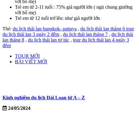
với bố mẹ)
Trẻ em từ 2-11 tuổi : 75% giá người lớn ( ngủ chung giường
với bố mẹ)
Trẻ em từ 12 tuổi trở lên: như giá người lớn
Thẻ:
du lịch thái lan bangkok- pattaya
,
du lịch thái lan tháng 6 tour
du lịch thái lan 3 ngày 2 đêm
,
du lịch thái lan tháng 7
,
du lịch thái
lan tháng 8
,
du lịch thái lan tự túc
,
tour du lịch thái lan 4 ngày 3
đêm
TOUR MỚI
BÀI VIẾT MỚI
Kinh nghiệm du lịch Đài Loan từ A – Z
24/05/2024