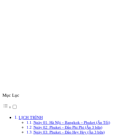
Mục Lục
LỊCH TRÌNH
Ngày 01: Hà Nội – Bangkok – Phuket (Ăn Tối)
Ngày 02: Phuket – Đảo Phi Phi (Ăn 3 bữa)
Ngày 03: Phuket – Đảo Hey Hey (Ăn 3 bữa)