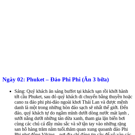
Ngày 02: Phuket – Đảo Phi Phi (Ăn 3 bữa)
Sáng: Quý khách ăn sáng buffet tại khách sạn rồi khởi hành
tới cầu Phuket, sau đó quý khách di chuyển bằng thuyền hoặc
cano ra đảo phi phi-đảo ngoài khơi Thái Lan và được mệnh
danh là một trong những hòn đảo sạch sẽ nhất thế giới. Đến
đảo, quý khách tự do ngâm mình dưới dòng nước mát lạnh ,
sưởi nắng dưới những tán dừa xanh, tham gia lặn biển bơi
cùng các chú cá đầy màu sắc và sờ tận tay vào những rặng
san hô hàng trăm năm tuổi.thăm quan xung quoanh đảo Phi
Phi như động Viking – nơi địa chỉ đáng tin cậy để vô vàn các