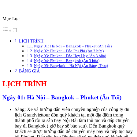
Mục Lục
LỊCH TRÌNH
Ngày 01: Hà Nội – Bangkok – Phuket (Ăn Tối)
Ngày 02: Phuket – Đảo Phi Phi (Ăn 3 bữa)
Ngày 03: Phuket – Đảo Hey Hey (Ăn 3 bữa)
Ngày 04: Phuket – Bangkok (Ăn 3 bữa)
Ngày 05: Bangkok – Hà Nội (Ăn Sáng, Trưa)
BẢNG GIÁ
LỊCH TRÌNH
Ngày 01: Hà Nội – Bangkok – Phuket (Ăn Tối)
Sáng: Xe và hướng dẫn viên chuyên nghiệp của công ty du
lịch Grandviettour đón quý khách tại một địa điểm trong
thành phố rồi ra sân bay Nội Bài làm thủ tục và đáp chuyến
bay đi Bangkok ( giờ bay sẽ báo sau). Đến Bangkok quý
khách sẽ được hướng dẫn để chuyển máy bay và tiếp tục bay
tới Phuket. Đến sân bay Phuket sẽ có xe đưa quý khách về