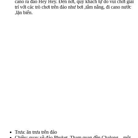
cano ra đảo Hey Hey. Đến nơi, quý khách tự do vui chơi giải
trí với các trò chơi trên đảo như bơi ,tắm nắng, đi cano nước
,lặn biển.
Trưa: ăn trưa trên đảo
Chiều: quay về đảo Phuket. Tham quan đền Chalong – một