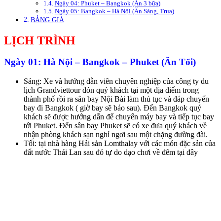
Ngày 04: Phuket – Bangkok (Ăn 3 bữa)
Ngày 05: Bangkok – Hà Nội (Ăn Sáng, Trưa)
BẢNG GIÁ
LỊCH TRÌNH
Ngày 01: Hà Nội – Bangkok – Phuket (Ăn Tối)
Sáng: Xe và hướng dẫn viên chuyên nghiệp của công ty du
lịch Grandviettour đón quý khách tại một địa điểm trong
thành phố rồi ra sân bay Nội Bài làm thủ tục và đáp chuyến
bay đi Bangkok ( giờ bay sẽ báo sau). Đến Bangkok quý
khách sẽ được hướng dẫn để chuyển máy bay và tiếp tục bay
tới Phuket. Đến sân bay Phuket sẽ có xe đưa quý khách về
nhận phòng khách sạn nghỉ ngơi sau một chặng đường đài.
Tối: tại nhà hàng Hải sản Lomthalay với các món đặc sản của
đất nước Thái Lan sau đó tự do dạo chơi về đêm tại đây