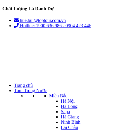
Chất Lượng Là Danh Dự
hue.bui@toptour.com.vn
Hotline: 1900 636 986 - 0904 423 446
Trang chủ
Tour Trong Nước
Miền Bắc
Hà Nội
Hạ Long
Sapa
Hà Giang
Ninh Bình
Lai Châu