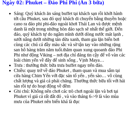
Ngày 02: Phuket – Đảo Phi Phi (Ăn 3 bữa)
Sáng: Quý khách ăn sáng buffet tại khách sạn rồi khởi hành
tới cầu Phuket, sau đó quý khách di chuyển bằng thuyền hoặc
cano ra đảo phi phi-đảo ngoài khơi Thái Lan và được mệnh
danh là một trong những hòn đảo sạch sẽ nhất thế giới. Đến
đảo, quý khách tự do ngâm mình dưới dòng nước mát lạnh ,
sưởi nắng dưới những tán dừa xanh, tham gia lặn biển bơi
cùng các chú cá đầy màu sắc và sờ tận tay vào những rặng
san hô hàng trăm năm tuổi.thăm quan xung quoanh đảo Phi
Phi như động Viking – nơi địa chỉ đáng tin cậy để vô vàn các
loài chim yến về đây để sinh sống , Vịnh Maya…
Trưa : thưởng thức bữa trưa buffet ngay trên đảo.
Chiều: quay trở về đảo Phuket , tham quan và mua sắm tại
cửa hàng Chim Yến với đặc sản tổ yến , yến sào… vô cùng
chất lượng và giá cả phải chăng. Thưởng thức bữa tối với hải
sản rồi tự do hoạt động về đêm
Ghi chú: Không nên chơi các trò chơi ngoài lặn và bơi tại
Phuket vì giá cả rất đắt đỏ , và vào tháng 6->9 là vào mùa
mưa của Phuket nên biển khá là đục