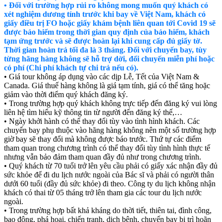
• Đối với trường hợp rủi ro không mong muốn quý khách có
xét nghiệm dương tính trước khi bay về Việt Nam, khách có
giấy điều trị FO hoặc giấy khám bệnh liên quan tới Covid 19 sẽ
được bảo hiểm trong thời gian quy định của bảo hiểm, khách
tạm ứng trước và sẽ được hoàn lại khi cung cấp đủ giấy tờ.
Thời gian hoàn trả tối đa là 3 tháng. Đối với chuyến bay, tùy
từng hãng hàng không sẽ hỗ trợ dời, đổi chuyến miễn phí hoặc
có phí (Chi phí khách tự chi trả nếu có).
• Giá tour không áp dụng vào các dịp Lễ, Tết của Việt Nam &
Canada. Giá thuế hàng không là giá tạm tính, giá có thể tăng hoặc
giảm vào thời điểm quý khách đăng ký.
• Trong trường hợp quý khách không trực tiếp đến đăng ký vui lòng
liên hệ tìm hiểu kỹ thông tin từ người đến đăng ký thế,…
• Ngày khởi hành có thể thay đổi tùy vào tình hình khách. Các
chuyến bay phụ thuộc vào hãng hàng không nên một số trường hợp
giờ bay sẽ thay đổi mà không được báo trước. Thứ tự các điểm
tham quan trong chương trình có thể thay đổi tùy tình hình thực tế
nhưng vẫn bảo đảm tham quan đầy đủ như trong chương trình.
• Quý khách từ 70 tuổi trở lên yêu cầu phải có giấy xác nhận đầy đủ
sức khỏe để đi du lịch nước ngoài của Bác sĩ và phải có người thân
dưới 60 tuổi (đầy đủ sức khỏe) đi theo. Công ty du lịch không nhận
khách có thai từ 05 tháng trở lên tham gia các tour du lịch nước
ngoài.
• Trong trường hợp bất khả kháng do thời tiết, thiên tai, đình công,
bạo động, phá hoại, chiến tranh, dịch bệnh, chuyến bay bị trì hoãn