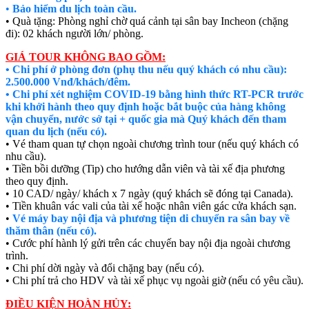
•
Bảo hiểm du lịch toàn cầu.
• Quà tặng: Phòng nghỉ chờ quá cảnh tại sân bay Incheon (chặng
đi): 02 khách người lớn/ phòng.
GIÁ TOUR KHÔNG BAO GỒM:
• Chi phí ở phòng đơn (phụ thu nếu quý khách có nhu cầu):
2.500.000 Vnđ/khách/đêm.
• Chi phí xét nghiệm COVID-19 bằng hình thức RT-PCR trước
khi khởi hành theo quy định hoặc bắt buộc của hàng không
vận chuyển, nước sở tại + quốc gia mà Quý khách đến tham
quan du lịch (nếu có).
• Vé tham quan tự chọn ngoài chương trình tour (nếu quý khách có
nhu cầu).
• Tiền bồi dưỡng (Tip) cho hướng dẫn viên và tài xế địa phương
theo quy định.
• 10 CAD/ ngày/ khách x 7 ngày (quý khách sẽ đóng tại Canada).
• Tiền khuân vác vali của tài xế hoặc nhân viên gác cửa khách sạn.
•
Vé máy bay nội địa và phương tiện di chuyển ra sân bay về
thăm thân (nếu có).
• Cước phí hành lý gửi trên các chuyến bay nội địa ngoài chương
trình.
• Chi phí dời ngày và đổi chặng bay (nếu có).
• Chi phí trả cho HDV và tài xế phục vụ ngoài giờ (nếu có yêu cầu).
ĐIỀU KIỆN HOÀN HỦY: