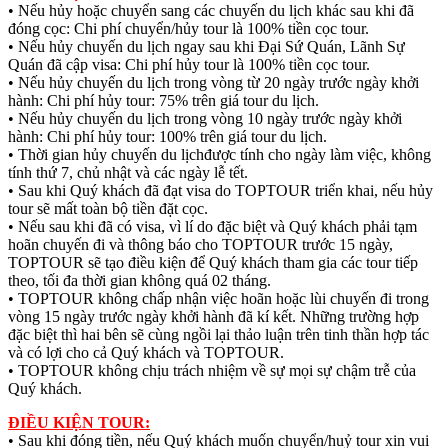
• Nếu hủy hoặc chuyển sang các chuyến du lịch khác sau khi đã
đóng cọc: Chi phí chuyển/hủy tour là 100% tiền cọc tour.
• Nếu hủy chuyến du lịch ngay sau khi Đại Sứ Quán, Lãnh Sự
Quán đã cập visa: Chi phí hủy tour là 100% tiền cọc tour.
• Nếu hủy chuyến du lịch trong vòng từ 20 ngày trước ngày khởi
hành: Chi phí hủy tour: 75% trên giá tour du lịch.
• Nếu hủy chuyến du lịch trong vòng 10 ngày trước ngày khởi
hành: Chi phí hủy tour: 100% trên giá tour du lịch.
• Thời gian hủy chuyến du lịchđược tính cho ngày làm việc, không
tính thứ 7, chủ nhật và các ngày lễ tết.
• Sau khi Quý khách đã đạt visa do TOPTOUR triển khai, nếu hủy
tour sẽ mất toàn bộ tiền đặt cọc.
• Nếu sau khi đã có visa, vì lí do đặc biệt và Quý khách phải tạm
hoãn chuyến đi và thông báo cho TOPTOUR trước 15 ngày,
TOPTOUR sẽ tạo điều kiện để Quý khách tham gia các tour tiếp
theo, tối đa thời gian không quá 02 tháng.
• TOPTOUR không chấp nhận việc hoãn hoặc lùi chuyến đi trong
vòng 15 ngày trước ngày khởi hành đã kí kết. Những trường hợp
đặc biệt thì hai bên sẽ cùng ngồi lại thảo luận trên tinh thần hợp tác
và có lợi cho cả Quý khách và TOPTOUR.
• TOPTOUR không chịu trách nhiệm về sự mọi sự chậm trễ của
Quý khách.
ĐIỀU KIỆN TOUR:
• Sau khi đóng tiền, nếu Quý khách muốn chuyển/huỷ tour xin vui