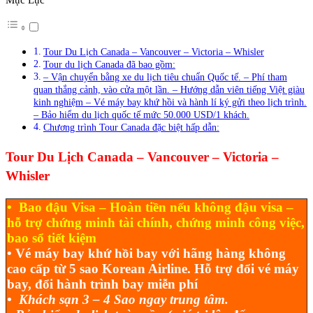
Tour Du Lịch Canada – Vancouver – Victoria – Whisler
Tour du lịch Canada đã bao gồm:
– Vận chuyển bằng xe du lịch tiêu chuẩn Quốc tế. – Phí tham
quan thắng cảnh, vào cửa một lần. – Hướng dẫn viên tiếng Việt giàu
kinh nghiệm – Vé máy bay khứ hồi và hành lí ký gửi theo lịch trình.
– Bảo hiểm du lịch quốc tế mức 50.000 USD/1 khách.
Chương trình Tour Canada đặc biệt hấp dẫn:
Tour Du Lịch Canada – Vancouver – Victoria –
Whisler
•
Bao đậu Visa – Hoàn tiền nếu không đậu visa –
hỗ trợ chứng minh tài chính, chứng minh công việc,
bao sổ tiết kiệm
•
Vé máy bay khứ hồi bay
với hãng hàng không
cao cấp từ 5 sao Korean Airline. Hỗ trợ đổi vé máy
bay, đổi hành trình bay miễn phí
•
Khách sạn
3 – 4 Sao
ngay trung tâm.