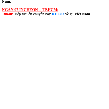
Nam.
NGÀY 07 INCHEON – TP.HCM:
18h40:
Tiếp tục lên chuyến bay
KE 683
về lại
Việt Nam
.