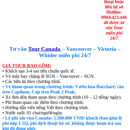
thoại hoặc
liên hệ số
Hotline:
0904.423.446
để được tư
vấn Tour
miễn phí
24/7
Tư vấn
Tour
Canada
– Vancouver – Victoria –
Whisler
miễn phí 24/7
GIÁ TOUR BAO GỒM:
• Khách sạn 3-4 sao tiêu chuẩn quốc tế.
• Vé máy bay chặng đi SGN – Vancouver – SGN.
• Các bữa ăn theo chương trình.
• Vé tham quan trong chương trình: Vườn hoa Burchart, cầu
treo Capilano, Cáp treo Peak 2 Peak.
• Xe đưa đón tham quan theo chương trình (10 – 12 tiếng/ ngày).
• Phí tham quan các điểm theo chương trình.
• Hướng dẫn viên tiếng Việt theo chương trình.
• Nước suối: 01 chai/người/ngày.
•
Lệ phí xin visa Canada: 5.500.000 VNĐ/ khách (bao gồm lệ
phí nộp LSQ, phí dịch thuật hồ sơ, không được hoàn trả sau
khi đã đóng phí).