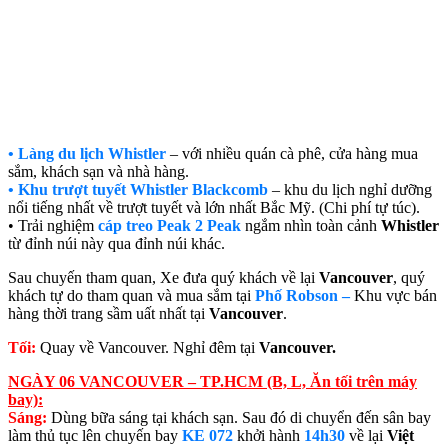
• Làng du lịch Whistler
– với nhiều quán cà phê, cửa hàng mua
sắm, khách sạn và nhà hàng.
• Khu trượt tuyết Whistler Blackcomb
– khu du lịch nghỉ dưỡng
nổi tiếng nhất về trượt tuyết và lớn nhất Bắc Mỹ. (Chi phí tự túc).
• Trải nghiệm
cáp treo Peak 2 Peak
ngắm nhìn toàn cảnh
Whistler
từ đỉnh núi này qua đỉnh núi khác.
Sau chuyến tham quan, Xe đưa quý khách về lại
Vancouver
, quý
khách tự do tham quan và mua sắm tại
Phố Robson –
Khu vực bán
hàng thời trang sầm uất nhất tại
Vancouver
.
Tối:
Quay về Vancouver. Nghỉ đêm tại
Vancouver.
NGÀY 06 VANCOUVER – TP.HCM (B, L, Ăn tối trên máy
bay):
Sáng:
Dùng bữa sáng tại khách sạn. Sau đó di chuyển đến sân bay
làm thủ tục lên chuyến bay
KE 072
khởi hành
14h30
về lại
Việt