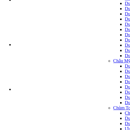
Du
Du
Du
Du
Du
Du
Du
Du
Du
Du
Du
Châu Mỹ
Du
Du
Du
Du
Du
Du
Du
Du
Chùm To
Ch
Du
Du
Ưu