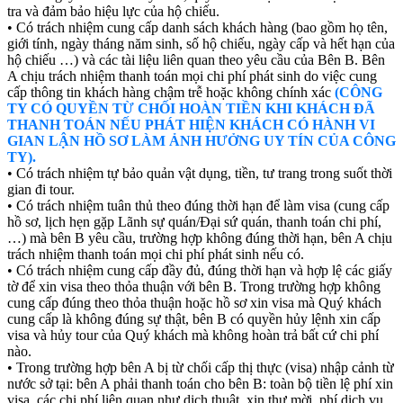
tra và đảm bảo hiệu lực của hộ chiếu.
• Có trách nhiệm cung cấp danh sách khách hàng (bao gồm họ tên,
giới tính, ngày tháng năm sinh, số hộ chiếu, ngày cấp và hết hạn của
hộ chiếu …) và các tài liệu liên quan theo yêu cầu của Bên B. Bên
A chịu trách nhiệm thanh toán mọi chi phí phát sinh do việc cung
cấp thông tin khách hàng chậm trễ hoặc không chính xác
(CÔNG
TY CÓ QUYỀN TỪ CHỐI HOÀN TIỀN KHI KHÁCH ĐÃ
THANH TOÁN NẾU PHÁT HIỆN KHÁCH CÓ HÀNH VI
GIAN LẬN HỒ SƠ LÀM ẢNH HƯỞNG UY TÍN CỦA
CÔNG
TY).
• Có trách nhiệm tự bảo quản vật dụng, tiền, tư trang trong suốt thời
gian đi tour.
• Có trách nhiệm tuân thủ theo đúng thời hạn để làm visa (cung cấp
hồ sơ, lịch hẹn gặp Lãnh sự quán/Đại sứ quán, thanh toán chi phí,
…) mà bên B yêu cầu, trường hợp không đúng thời hạn, bên A chịu
trách nhiệm thanh toán mọi chi phí phát sinh nếu có.
• Có trách nhiệm cung cấp đầy đủ, đúng thời hạn và hợp lệ các giấy
tờ để xin visa theo thỏa thuận với bên B. Trong trường hợp không
cung cấp đúng theo thỏa thuận hoặc hồ sơ xin visa mà Quý khách
cung cấp là không đúng sự thật, bên B có quyền hủy lệnh xin cấp
visa và hủy tour của Quý khách mà không hoàn trả bất cứ chi phí
nào.
• Trong trường hợp bên A bị từ chối cấp thị thực (visa) nhập cảnh từ
nước sở tại: bên A phải thanh toán cho bên B: toàn bộ tiền lệ phí xin
visa, các chi phí liên quan như dịch thuật, xin thư mời, phí dịch vụ