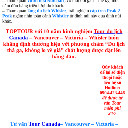
–
Tham quan
vườn hoa Butchart
, có tuổi đời gần 1 thế kỷ, mỗi
năm đón hàng triệu lượt du khách.
–
Tham quan
làng du lịch Whisler
, trải nghiệm
cáp treo
Peak 2
Peak
ngắm nhìn toàn cảnh
Whistler
từ đỉnh núi này qua đỉnh núi
khác.
TOPTOUR với 10 năm kinh nghiệm
Tour du lịch
Canada
– Vancouver – Victoria – Whisler
luôn
khẳng định thương hiệu với phương châm “Du lịch
thả ga, không lo về giá” chất lượng được đặt lên
hàng đầu.
Qúy khách
để lại số điện
thoại hoặc
liên hệ số
Hotline:
0904.423.446
để được tư
vấn Tour
miễn phí
24/7
Tư vấn
Tour
Canada
– Vancouver – Victoria –