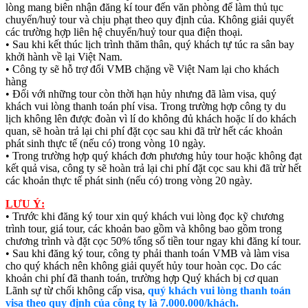
lòng mang biên nhận đăng kí tour đến văn phòng để làm thủ tục
chuyển/huỷ tour và chịu phạt theo quy định của. Không giải quyết
các trường hợp liên hệ chuyển/huỷ tour qua điện thoại.
• Sau khi kết thúc lịch trình thăm thân, quý khách tự túc ra sân bay
khởi hành về lại Việt Nam.
• Công ty sẽ hỗ trợ đổi VMB chặng về Việt Nam lại cho khách
hàng
• Đối với những tour còn thời hạn hủy nhưng đã làm visa, quý
khách vui lòng thanh toán phí visa. Trong trường hợp công ty du
lịch không lên được đoàn vì lí do không đủ khách hoặc lí do khách
quan, sẽ hoàn trả lại chi phí đặt cọc sau khi đã trừ hết các khoản
phát sinh thực tế (nếu có) trong vòng 10 ngày.
• Trong trường hợp quý khách đơn phương hủy tour hoặc không đạt
kết quả visa, công ty sẽ hoàn trả lại chi phí đặt cọc sau khi đã trừ hết
các khoản thực tế phát sinh (nếu có) trong vòng 20 ngày.
LƯU Ý:
• Trước khi đăng ký tour xin quý khách vui lòng đọc kỹ chương
trình tour, giá tour, các khoản bao gồm và không bao gồm trong
chương trình và đặt cọc 50% tổng số tiền tour ngay khi đăng kí tour.
• Sau khi đăng ký tour, công ty phải thanh toán VMB và làm visa
cho quý khách nên không giải quyết hủy tour hoàn cọc. Do các
khoản chi phí đã thanh toán, trường hợp Quý khách bị cơ quan
Lãnh sự từ chối không cấp visa,
quý khách vui lòng thanh toán
visa theo quy định của công ty là 7.000.000/khách.