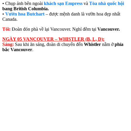
• Chụp ảnh bên ngoài
khách sạn Empress
và
Tòa nhà quốc hội
bang British Columbia.
•
Vườn hoa Butchart
– được mệnh danh là vườn hoa đẹp nhất
Canada.
Tối:
Đoàn đón phà về lại Vancouver. Nghỉ đêm tại
Vancouver.
NGÀY 05 VANCOUVER – WHISTLER (B, L, D):
Sáng:
Sau khi ăn sáng, đoàn di chuyển đến
Whistler
nằm ở
phía
bắc Vancouver
.