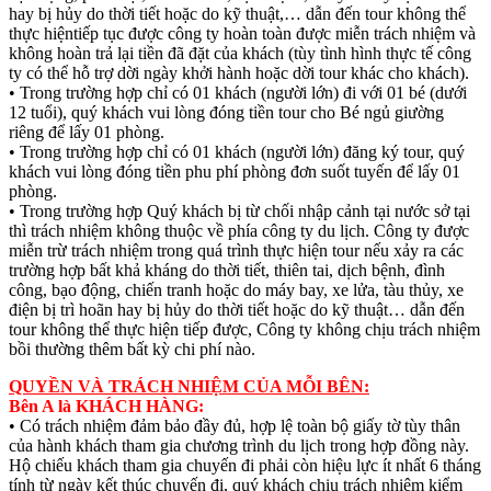
hay bị hủy do thời tiết hoặc do kỹ thuật,… dẫn đến tour không thể
thực hiệntiếp tục được công ty hoàn toàn được miễn trách nhiệm và
không hoàn trả lại tiền đã đặt của khách (tùy tình hình thực tế công
ty có thể hỗ trợ dời ngày khởi hành hoặc dời tour khác cho khách).
• Trong trường hợp chỉ có 01 khách (người lớn) đi với 01 bé (dưới
12 tuổi), quý khách vui lòng đóng tiền tour cho Bé ngủ giường
riêng để lấy 01 phòng.
• Trong trường hợp chỉ có 01 khách (người lớn) đăng ký tour, quý
khách vui lòng đóng tiền phu phí phòng đơn suốt tuyến để lấy 01
phòng.
• Trong trường hợp Quý khách bị từ chối nhập cảnh tại nước sở tại
thì trách nhiệm không thuộc về phía công ty du lịch. Công ty được
miễn trừ trách nhiệm trong quá trình thực hiện tour nếu xảy ra các
trường hợp bất khả kháng do thời tiết, thiên tai, dịch bệnh, đình
công, bạo động, chiến tranh hoặc do máy bay, xe lửa, tàu thủy, xe
điện bị trì hoãn hay bị hủy do thời tiết hoặc do kỹ thuật… dẫn đến
tour không thể thực hiện tiếp được, Công ty không chịu trách nhiệm
bồi thường thêm bất kỳ chi phí nào.
QUYỀN VÀ TRÁCH NHIỆM CỦA MỖI BÊN:
Bên A là KHÁCH HÀNG:
• Có trách nhiệm đảm bảo đầy đủ, hợp lệ toàn bộ giấy tờ tùy thân
của hành khách tham gia chương trình du lịch trong hợp đồng này.
Hộ chiếu khách tham gia chuyến đi phải còn hiệu lực ít nhất 6 tháng
tính từ ngày kết thúc chuyến đi, quý khách chịu trách nhiệm kiểm