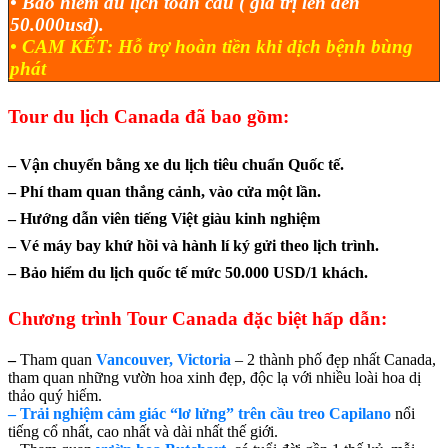
• Bảo hiểm du lịch toàn cầu ( giá trị lên đến
50.000usd).
• CAM KẾT: Hỗ trợ hoàn tiền khi dịch bệnh bùng
phát
Tour du lịch
Canada
đã bao gồm:
– Vận chuyển bằng xe du lịch tiêu chuẩn Quốc tế.
– Phí tham quan thắng cảnh, vào cửa một lần.
– Hướng dẫn viên tiếng Việt giàu kinh nghiệm
– Vé máy bay khứ hồi và hành lí ký gửi theo lịch trình.
– Bảo hiểm du lịch quốc tế mức 50.000 USD/1 khách.
Chương trình Tour
Canada
đặc biệt hấp dẫn:
–
Tham quan
Vancouver, Victoria
– 2 thành phố đẹp nhất Canada,
tham quan những vườn hoa xinh đẹp, độc lạ với nhiều loài hoa dị
thảo quý hiếm.
– Trải nghiệm cảm giác “lơ lửng” trên cầu treo Capilano
nổi
tiếng cổ nhất, cao nhất và dài nhất thế giới.