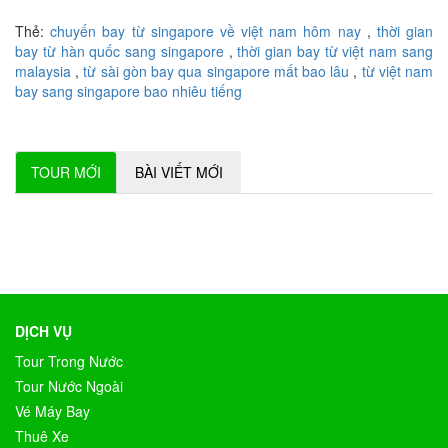
Thẻ:
chuyến bay từ singapore về việt nam hôm nay
,
thời gian
bay từ hàn quốc sang singapore
,
thời gian bay từ việt nam sang
malaysia
,
từ sài gòn bay qua singapore mất bao lâu
,
từ việt nam
bay sang singapore bao nhiêu tiếng
TOUR MỚI
BÀI VIẾT MỚI
DỊCH VỤ
Tour Trong Nước
Tour Nước Ngoài
Vé Máy Bay
Thuê Xe