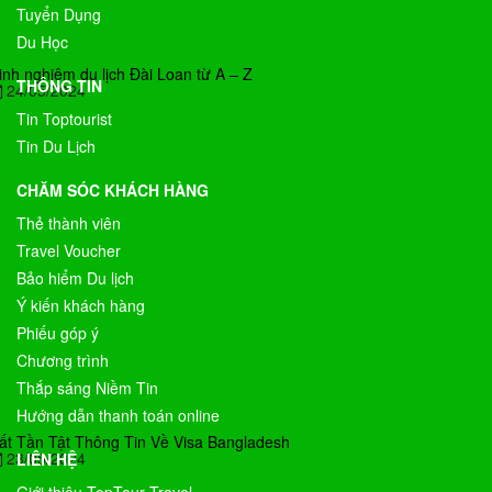
Tuyển Dụng
Du Học
inh nghiệm du lịch Đài Loan từ A – Z
THÔNG TIN
24/05/2024
Tin Toptourist
Tin Du Lịch
CHĂM SÓC KHÁCH HÀNG
Thẻ thành viên
Travel Voucher
Bảo hiểm Du lịch
Ý kiến khách hàng
Phiếu góp ý
Chương trình
Thắp sáng Niềm Tin
Hướng dẫn thanh toán online
ất Tần Tật Thông Tin Về Visa Bangladesh
23/05/2024
LIÊN HỆ