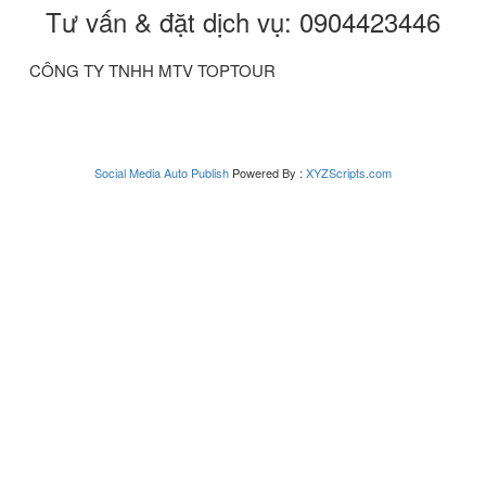
Tư vấn & đặt dịch vụ: 0904423446
CÔNG TY TNHH MTV TOPTOUR
Social Media Auto Publish
Powered By :
XYZScripts.com