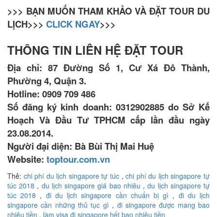
>>> BẠN MUỐN THAM KHẢO VÀ ĐẶT TOUR DU
LỊCH>>>
CLICK NGAY
>>>
THÔNG TIN LIÊN HỆ ĐẶT TOUR
Địa chỉ: 87 Đường Số 1, Cư Xá Đô Thành,
Phường 4, Quận 3.
Hotline: 0909 709 486
Số đăng ký kinh doanh: 0312902885 do Sở Kế
Hoạch Và Đầu Tư TPHCM cấp lần đầu ngày
23.08.2014.
Người đại diện: Bà Bùi Thị Mai Huệ
Website:
toptour.com.vn
Thẻ:
chi phí du lịch singapore tự túc
,
chi phí du lịch singapore tự
túc 2018
,
du lịch singapore giá bao nhiêu
,
du lịch singapore tự
túc 2018
,
đi du lịch singapore cần chuẩn bị gì
,
đi du lịch
singapore cần những thủ tục gì
,
đi singapore được mang bao
nhiêu tiền
,
làm visa đi singapore hết bao nhiêu tiền