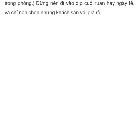
trong phòng.) Đừng nên đi vào dịp cuối tuần hay ngày lễ,
và chỉ nên chọn những khách sạn với giá rẻ