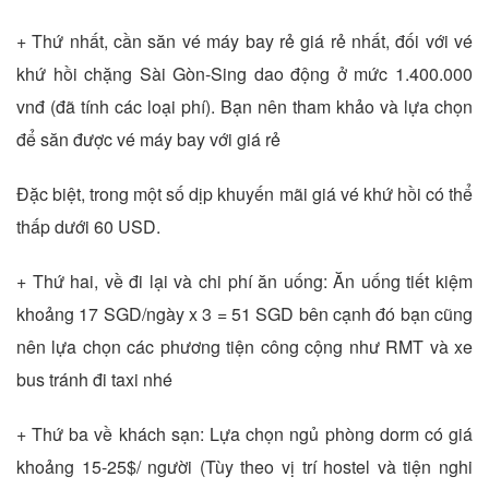
+ Thứ nhất, cần săn vé máy bay rẻ giá rẻ nhất, đối với vé
khứ hồi chặng Sài Gòn-Sing dao động ở mức 1.400.000
vnđ (đã tính các loại phí). Bạn nên tham khảo và lựa chọn
để săn được vé máy bay với giá rẻ
Đặc biệt, trong một số dịp khuyến mãi giá vé khứ hồi có thể
thấp dưới 60 USD.
+ Thứ hai, về đi lại và chi phí ăn uống: Ăn uống tiết kiệm
khoảng 17 SGD/ngày x 3 = 51 SGD bên cạnh đó bạn cũng
nên lựa chọn các phương tiện công cộng như RMT và xe
bus tránh đi taxi nhé
+ Thứ ba về khách sạn: Lựa chọn ngủ phòng dorm có giá
khoảng 15-25$/ người (Tùy theo vị trí hostel và tiện nghi