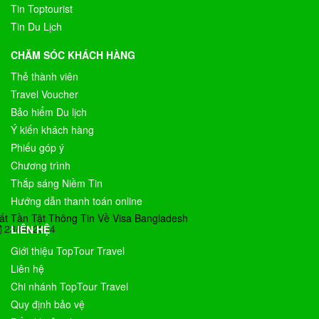
Tin Toptourist
Tin Du Lịch
CHĂM SÓC KHÁCH HÀNG
Thẻ thành viên
Travel Voucher
Bảo hiểm Du lịch
Ý kiến khách hàng
Phiếu góp ý
Chương trình
Thắp sáng Niềm Tin
Hướng dẫn thanh toán online
ất Tần Tật Thông Tin Về Visa Bangladesh
23/05/2024
LIÊN HỆ
Giới thiệu TopTour Travel
Liên hệ
Chi nhánh TopTour Travel
Quy định bảo vệ