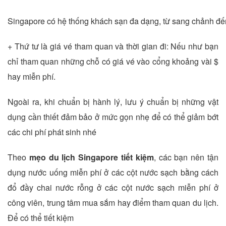
Singapore có hệ thống khách sạn đa dạng, từ sang chảnh đế
+ Thứ tư là giá vé tham quan và thời gian đi: Nếu như bạn
chỉ tham quan những chỗ có giá vé vào cổng khoảng vài $
hay miễn phí.
Ngoài ra, khi chuẩn bị hành lý, lưu ý chuẩn bị những vật
dụng cần thiết đảm bảo ở mức gọn nhẹ để có thể giảm bớt
các chi phí phát sinh nhé
Theo
mẹo du lịch Singapore tiết kiệm
, các bạn nên tận
dụng nước uống miễn phí ở các cột nước sạch bằng cách
đổ đầy chai nước rỗng ở các cột nước sạch miễn phí ở
công viên, trung tâm mua sắm hay điểm tham quan du lịch.
Để có thể tiết kiệm