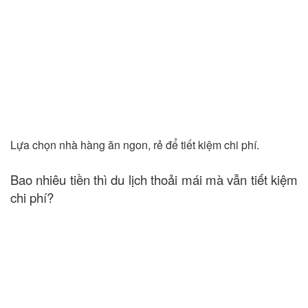
Lựa chọn nhà hàng ăn ngon, rẻ để tiết kiệm chi phí.
Bao nhiêu tiền thì du lịch thoải mái mà vẫn tiết kiệm
chi phí?