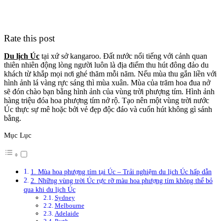
Rate this post
Du lịch Úc
tại xứ sở kangaroo. Đất nước nổi tiếng với cảnh quan
thiên nhiên động lòng người luôn là địa điểm thu hút đông đảo du
khách từ khắp mọi nơi ghé thăm mỗi năm. Nếu mùa thu gắn liền với
hình ảnh lá vàng rực sáng thì mùa xuân. Mùa của trăm hoa đua nở
sẽ đón chào bạn bằng hình ảnh của vùng trời phượng tím. Hình ảnh
hàng triệu đóa hoa phượng tím nở rộ. Tạo nên một vùng trời nước
Úc thực sự mê hoặc bởi vẻ đẹp độc đáo và cuốn hút không gì sánh
bằng.
Mục Lục
1. Mùa hoa phượng tím tại Úc – Trải nghiệm du lịch Úc hấp dẫn
2. Những vùng trời Úc rực rỡ màu hoa phượng tím không thể bỏ
qua khi du lịch Úc
Sydney
Melbourne
Adelaide