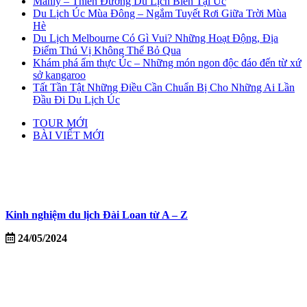
Manly – Thiên Đường Du Lịch Biển Tại Úc
Du Lịch Úc Mùa Đông – Ngắm Tuyết Rơi Giữa Trời Mùa
Hè
Du Lịch Melbourne Có Gì Vui? Những Hoạt Động, Địa
Điểm Thú Vị Không Thể Bỏ Qua
Khám phá ẩm thực Úc – Những món ngon độc đáo đến từ xứ
sở kangaroo
Tất Tần Tật Những Điều Cần Chuẩn Bị Cho Những Ai Lần
Đầu Đi Du Lịch Úc
TOUR MỚI
BÀI VIẾT MỚI
Kinh nghiệm du lịch Đài Loan từ A – Z
24/05/2024