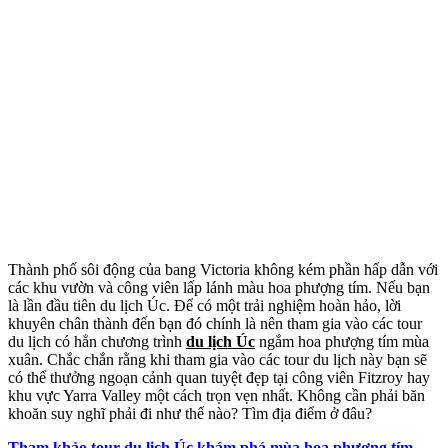
Thành phố sôi động của bang Victoria không kém phần hấp dẫn với
các khu vườn và công viên lấp lánh màu hoa phượng tím. Nếu bạn
là lần đầu tiên du lịch Úc. Để có một trải nghiệm hoàn hảo, lời
khuyên chân thành đến bạn đó chính là nên tham gia vào các tour
du lịch có hẳn chương trình
du lịch Úc
ngắm hoa phượng tím mùa
xuân. Chắc chắn rằng khi tham gia vào các tour du lịch này bạn sẽ
có thể thưởng ngoạn cảnh quan tuyệt đẹp tại công viên Fitzroy hay
khu vực Yarra Valley một cách trọn vẹn nhất. Không cần phải băn
khoăn suy nghĩ phải đi như thế nào? Tìm địa điểm ở đâu?
Tham khảo tour du lịch Úc khám phá mùa hoa phượng tím