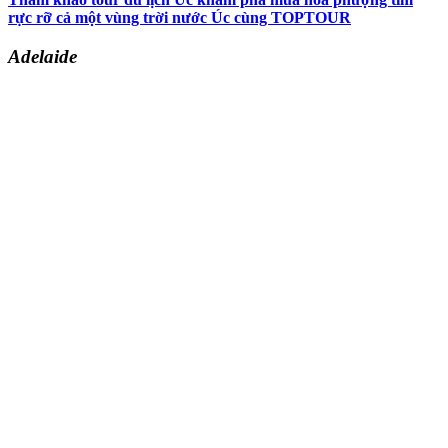
rực rỡ cả một vùng trời nước Úc cùng TOPTOUR
Adelaide