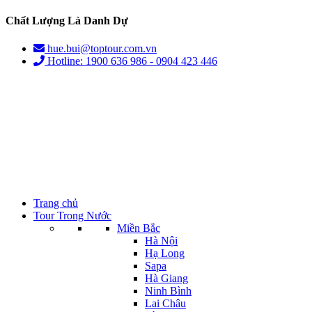
Chất Lượng Là Danh Dự
hue.bui@toptour.com.vn
Hotline: 1900 636 986 - 0904 423 446
Trang chủ
Tour Trong Nước
Miền Bắc
Hà Nội
Hạ Long
Sapa
Hà Giang
Ninh Bình
Lai Châu