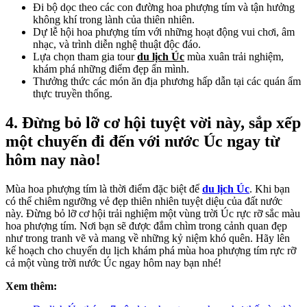
Đi bộ dọc theo các con đường hoa phượng tím và tận hưởng
không khí trong lành của thiên nhiên.
Dự lễ hội hoa phượng tím với những hoạt động vui chơi, âm
nhạc, và trình diễn nghệ thuật độc đáo.
Lựa chọn tham gia tour
du lịch Úc
mùa xuân trải nghiệm,
khám phá những điểm đẹp ẩn mình.
Thưởng thức các món ăn địa phương hấp dẫn tại các quán ẩm
thực truyền thống.
4. Đừng bỏ lỡ cơ hội tuyệt vời này, sắp xếp
một chuyến đi đến với nước Úc ngay từ
hôm nay nào!
Mùa hoa phượng tím là thời điểm đặc biệt để
du lịch Úc
. Khi bạn
có thể chiêm ngưỡng vẻ đẹp thiên nhiên tuyệt diệu của đất nước
này. Đừng bỏ lỡ cơ hội trải nghiệm một vùng trời Úc rực rỡ sắc màu
hoa phượng tím. Nơi bạn sẽ được đắm chìm trong cảnh quan đẹp
như trong tranh vẽ và mang về những kỷ niệm khó quên. Hãy lên
kế hoạch cho chuyến du lịch khám phá mùa hoa phượng tím rực rỡ
cả một vùng trời nước Úc ngay hôm nay bạn nhé!
Xem thêm: