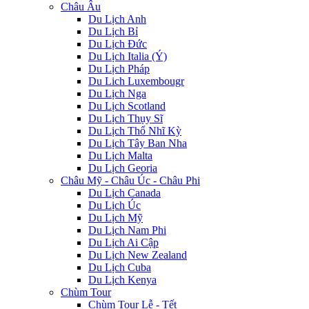
Châu Âu
Du Lịch Anh
Du Lịch Bỉ
Du Lịch Đức
Du Lịch Italia (Ý)
Du Lịch Pháp
Du Lich Luxembougr
Du Lịch Nga
Du Lịch Scotland
Du Lịch Thụy Sĩ
Du Lịch Thổ Nhĩ Kỳ
Du Lịch Tây Ban Nha
Du Lịch Malta
Du Lịch Georia
Châu Mỹ - Châu Úc - Châu Phi
Du Lịch Canada
Du Lịch Úc
Du Lịch Mỹ
Du Lịch Nam Phi
Du Lịch Ai Cập
Du Lịch New Zealand
Du Lịch Cuba
Du Lịch Kenya
Chùm Tour
Chùm Tour Lễ - Tết