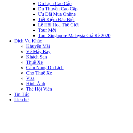
Du Lịch Cao Cấp
Du Thuyền Cao Cấp
Ưu Đãi Mua Online
Tiết Kiệm Đặc Biệt
Lễ Hội Hoa Thế Giới
Tour Mới
Tour Singapore Malaysia Giá Rẻ 2020
Dịch Vụ Khác
Khuyến Mãi
Vé Máy Bay
Khách Sạn
Thuê Xe
Cẩm Nang Du Lịch
Cho Thuê Xe
Visa
Hình Ảnh
Thẻ Hội Viên
Tin Tức
Liên hệ