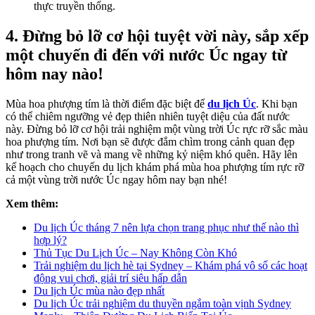
thực truyền thống.
4. Đừng bỏ lỡ cơ hội tuyệt vời này, sắp xếp
một chuyến đi đến với nước Úc ngay từ
hôm nay nào!
Mùa hoa phượng tím là thời điểm đặc biệt để
du lịch Úc
. Khi bạn
có thể chiêm ngưỡng vẻ đẹp thiên nhiên tuyệt diệu của đất nước
này. Đừng bỏ lỡ cơ hội trải nghiệm một vùng trời Úc rực rỡ sắc màu
hoa phượng tím. Nơi bạn sẽ được đắm chìm trong cảnh quan đẹp
như trong tranh vẽ và mang về những kỷ niệm khó quên. Hãy lên
kế hoạch cho chuyến du lịch khám phá mùa hoa phượng tím rực rỡ
cả một vùng trời nước Úc ngay hôm nay bạn nhé!
Xem thêm:
Du lịch Úc tháng 7 nên lựa chọn trang phục như thế nào thì
hợp lý?
Thủ Tục Du Lịch Úc – Nay Không Còn Khó
Trải nghiệm du lịch hè tại Sydney – Khám phá vô số các hoạt
động vui chơi, giải trí siêu hấp dẫn
Du lịch Úc mùa nào đẹp nhất
Du lịch Úc trải nghiệm du thuyền ngắm toàn vịnh Sydney