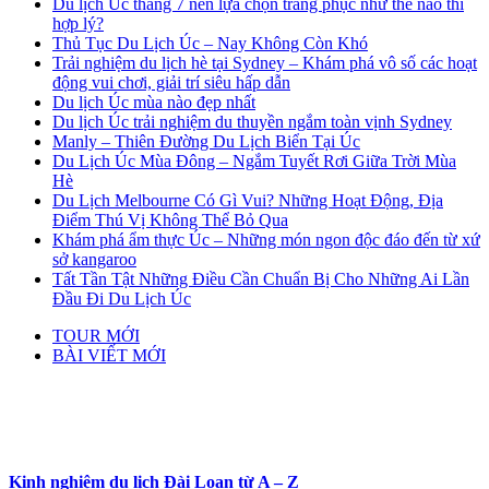
Du lịch Úc tháng 7 nên lựa chọn trang phục như thế nào thì
hợp lý?
Thủ Tục Du Lịch Úc – Nay Không Còn Khó
Trải nghiệm du lịch hè tại Sydney – Khám phá vô số các hoạt
động vui chơi, giải trí siêu hấp dẫn
Du lịch Úc mùa nào đẹp nhất
Du lịch Úc trải nghiệm du thuyền ngắm toàn vịnh Sydney
Manly – Thiên Đường Du Lịch Biển Tại Úc
Du Lịch Úc Mùa Đông – Ngắm Tuyết Rơi Giữa Trời Mùa
Hè
Du Lịch Melbourne Có Gì Vui? Những Hoạt Động, Địa
Điểm Thú Vị Không Thể Bỏ Qua
Khám phá ẩm thực Úc – Những món ngon độc đáo đến từ xứ
sở kangaroo
Tất Tần Tật Những Điều Cần Chuẩn Bị Cho Những Ai Lần
Đầu Đi Du Lịch Úc
TOUR MỚI
BÀI VIẾT MỚI
Kinh nghiệm du lịch Đài Loan từ A – Z