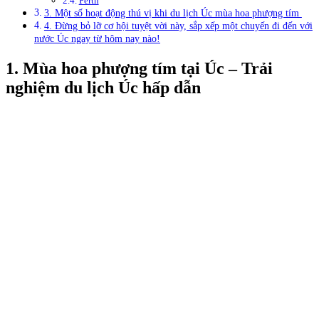
Perth
3. Một số hoạt động thú vị khi du lịch Úc mùa hoa phượng tím
4. Đừng bỏ lỡ cơ hội tuyệt vời này, sắp xếp một chuyến đi đến với
nước Úc ngay từ hôm nay nào!
1. Mùa hoa phượng tím tại Úc
– Trải
nghiệm du lịch Úc hấp dẫn