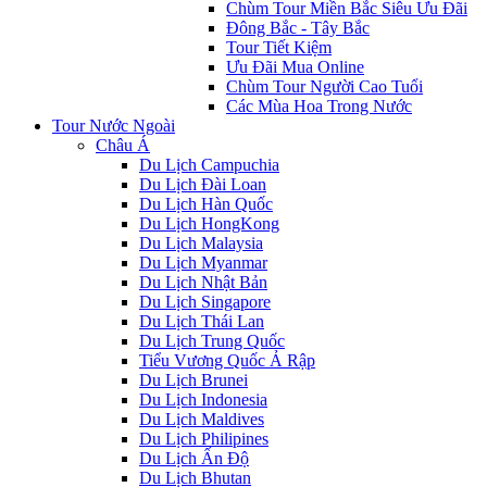
Chùm Tour Miền Bắc Siêu Ưu Đãi
Đông Bắc - Tây Bắc
Tour Tiết Kiệm
Ưu Đãi Mua Online
Chùm Tour Người Cao Tuổi
Các Mùa Hoa Trong Nước
Tour Nước Ngoài
Châu Á
Du Lịch Campuchia
Du Lịch Đài Loan
Du Lịch Hàn Quốc
Du Lịch HongKong
Du Lịch Malaysia
Du Lịch Myanmar
Du Lịch Nhật Bản
Du Lịch Singapore
Du Lịch Thái Lan
Du Lịch Trung Quốc
Tiểu Vương Quốc Ả Rập
Du Lịch Brunei
Du Lịch Indonesia
Du Lịch Maldives
Du Lịch Philipines
Du Lịch Ấn Độ
Du Lịch Bhutan