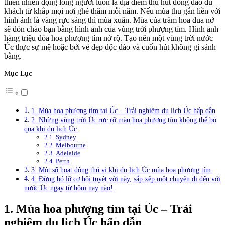
thiên nhiên động lòng người luôn là địa điểm thu hút đông đảo du
khách từ khắp mọi nơi ghé thăm mỗi năm. Nếu mùa thu gắn liền với
hình ảnh lá vàng rực sáng thì mùa xuân. Mùa của trăm hoa đua nở
sẽ đón chào bạn bằng hình ảnh của vùng trời phượng tím. Hình ảnh
hàng triệu đóa hoa phượng tím nở rộ. Tạo nên một vùng trời nước
Úc thực sự mê hoặc bởi vẻ đẹp độc đáo và cuốn hút không gì sánh
bằng.
Mục Lục
1. Mùa hoa phượng tím tại Úc – Trải nghiệm du lịch Úc hấp dẫn
2. Những vùng trời Úc rực rỡ màu hoa phượng tím không thể bỏ
qua khi du lịch Úc
Sydney
Melbourne
Adelaide
Perth
3. Một số hoạt động thú vị khi du lịch Úc mùa hoa phượng tím
4. Đừng bỏ lỡ cơ hội tuyệt vời này, sắp xếp một chuyến đi đến với
nước Úc ngay từ hôm nay nào!
1. Mùa hoa phượng tím tại Úc
– Trải
nghiệm du lịch Úc hấp dẫn