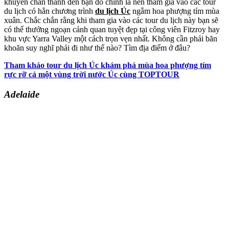
khuyên chân thành đến bạn đó chính là nên tham gia vào các tour
du lịch có hẳn chương trình
du lịch Úc
ngắm hoa phượng tím mùa
xuân. Chắc chắn rằng khi tham gia vào các tour du lịch này bạn sẽ
có thể thưởng ngoạn cảnh quan tuyệt đẹp tại công viên Fitzroy hay
khu vực Yarra Valley một cách trọn vẹn nhất. Không cần phải băn
khoăn suy nghĩ phải đi như thế nào? Tìm địa điểm ở đâu?
Tham khảo tour du lịch Úc khám phá mùa hoa phượng tím
rực rỡ cả một vùng trời nước Úc cùng TOPTOUR
Adelaide