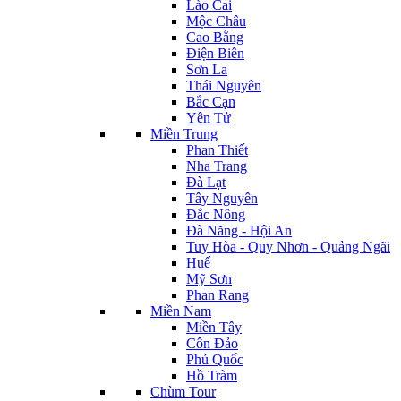
Lào Cai
Mộc Châu
Cao Bằng
Điện Biên
Sơn La
Thái Nguyên
Bắc Cạn
Yên Tử
Miền Trung
Phan Thiết
Nha Trang
Đà Lạt
Tây Nguyên
Đắc Nông
Đà Năng - Hội An
Tuy Hòa - Quy Nhơn - Quảng Ngãi
Huế
Mỹ Sơn
Phan Rang
Miền Nam
Miền Tây
Côn Đảo
Phú Quốc
Hồ Tràm
Chùm Tour