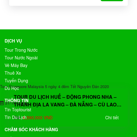
DỊCH VỤ
Tour Trong Nước
Tour Nước Ngoài
Vé Máy Bay
Thuê Xe
Tuyển Dụng
Tour Singapore Malaysia 5 ngày 4 đêm Tết Nguyên Đán 2020
Du Học
TOUR DU LỊCH HUẾ – ĐỘNG PHONG NHA –
THÔNG TIN
31/10/2018
THÁNH ĐỊA LA VANG – ĐÀ NẴNG – CÙ LAO
Tin Toptourist
CHÀM
Tin Du Lịch
Giá:
6,590,000 VNĐ
Chi tiết
CHĂM SÓC KHÁCH HÀNG