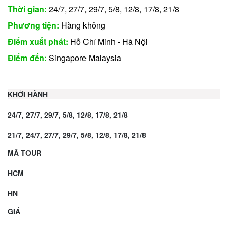
Thời gian:
24/7, 27/7, 29/7, 5/8, 12/8, 17/8, 21/8
Phương tiện:
Hàng không
Điểm xuất phát:
Hồ Chí Minh - Hà Nội
Điểm đến:
Singapore Malaysia
KHỞI HÀNH
24/7, 27/7, 29/7, 5/8, 12/8, 17/8, 21/8
21/7, 24/7, 27/7, 29/7, 5/8, 12/8, 17/8, 21/8
MÃ TOUR
HCM
HN
GIÁ