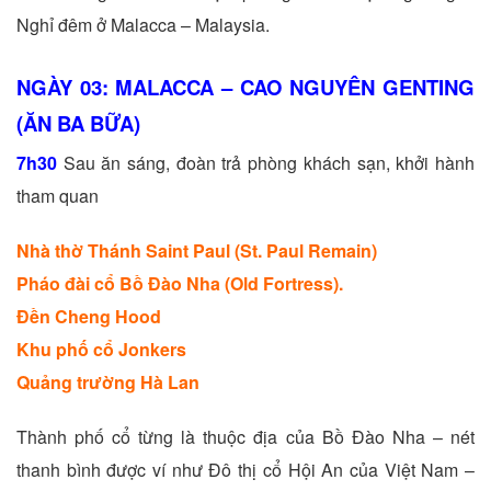
Nghỉ đêm ở Malacca – Malaysia.
NGÀY 03: MALACCA – CAO NGUYÊN GENTING
(ĂN BA BỮA)
7h30
Sau ăn sáng, đoàn trả phòng khách sạn, khởi hành
tham quan
Nhà thờ Thánh Saint Paul (St. Paul Remain)
Pháo đài cổ Bồ Đào Nha (Old Fortress).
Đền Cheng Hood
Khu phố cổ Jonkers
Quảng trường Hà Lan
Thành phố cổ từng là thuộc địa của Bồ Đào Nha – nét
thanh bình được ví như Đô thị cổ Hội An của Việt Nam –