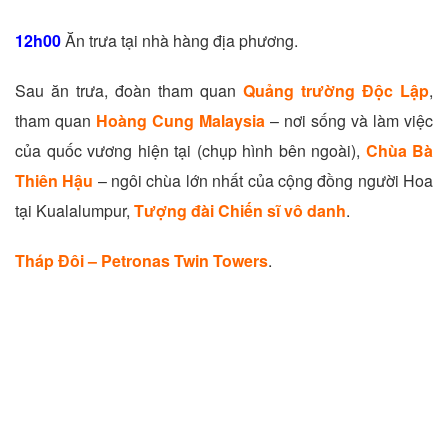
12h00
Ăn trưa tại nhà hàng địa phương.
Sau ăn trưa, đoàn tham quan
Quảng trường Độc Lập
,
tham quan
Hoàng Cung Malaysia
– nơi sống và làm việc
của quốc vương hiện tại (chụp hình bên ngoài),
Chùa Bà
Thiên Hậu
– ngôi chùa lớn nhất của cộng đồng người Hoa
tại Kualalumpur,
Tượng đài Chiến sĩ vô danh
.
Tháp Đôi – Petronas Twin Towers
.