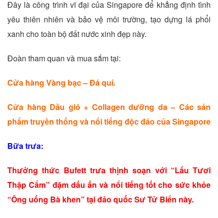
Đây là công trình vĩ đại của Singapore để khẳng định tình
yêu thiên nhiên và bảo vệ môi trường, tạo dựng lá phổi
xanh cho toàn bộ đất nước xinh đẹp này.
Đoàn tham quan và mua sắm tại:
Cửa hàng Vàng bạc – Đá quí.
Cửa hàng Dầu gió + Collagen dưỡng da – Các sản
phẩm truyền thống và nổi tiếng độc đáo của Singapore
Bữa trưa:
Thưởng thức Bufett trưa thịnh soạn với “Lẩu Tươi
Thập Cẩm” đậm dấu ấn và nổi tiếng tốt cho sức khỏe
“Ông uống Bà khen” tại đảo quốc Sư Tử Biển này.