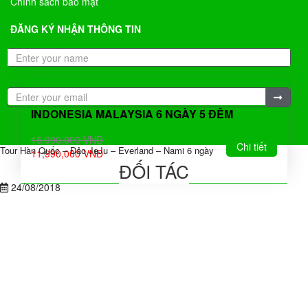
Chính sách bảo mật
ĐĂNG KÝ NHẬN THÔNG TIN
TOUR TẾT DƯƠNG LỊCH – TOUR SINGAPORE
INDONESIA MALAYSIA 6 NGÀY 5 ĐÊM
15,990,000 VNĐ
Chi tiết
Tour Hàn Quốc – Đảo JeJu – Everland – Nami 6 ngày
11,990,000 VNĐ
ĐỐI TÁC
24/08/2018