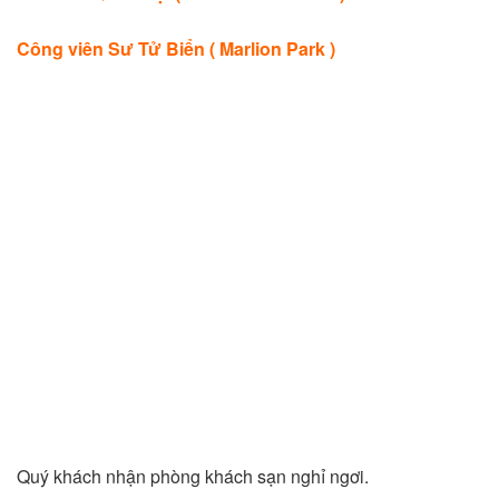
Công viên Sư Tử Biển ( Marlion Park )
Quý khách nhận phòng khách sạn nghỉ ngơi.