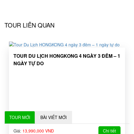
TOUR LIÊN QUAN
TOUR DU LỊCH HONGKONG 4 NGÀY 3 ĐÊM – 1
NGÀY TỰ DO
TOUR MỚI
BÀI VIẾT MỚI
Giá:
13,990,000 VNĐ
Chi tiết