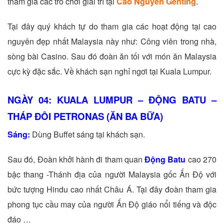
tham gia các trò chơi giải trí tại
Cao Nguyên Genting
.
Tại đây quý khách tự do tham gia các hoạt động tại cao
nguyên đẹp nhất Malaysia này như: Công viên trong nhà,
sòng bài Casino. Sau đó đoàn ăn tối với món ăn Malaysia
cực kỳ đặc sắc. Về khách sạn nghỉ ngơi tại Kuala Lumpur.
NGÀY 04: KUALA LUMPUR – ĐỘNG BATU –
THÁP ĐÔI PETRONAS (ĂN BA BỮA)
Sáng:
Dùng Buffet sáng tại khách sạn.
Sau đó, Đoàn khởi hành đi tham quan
Động Batu
cao 270
bậc thang -Thánh địa của người Malaysia gốc Ấn Độ với
bức tượng Hindu cao nhất Châu Á. Tại đây đoàn tham gia
phong tục cầu may của người Ấn Độ giáo nổi tiếng và độc
đáo …