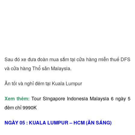
Sau đó xe đưa đoàn mua sắm tại cửa hàng miễn thuế DFS
và cửa hàng Thổ sản Malaysia.
Ăn tối và nghỉ đêm tại Kuala Lumpur
Xem thêm:
Tour Singapore Indonesia Malaysia 6 ngày 5
đêm chỉ 9990K
NGÀY 05 : KUALA LUMPUR – HCM (ĂN SÁNG)