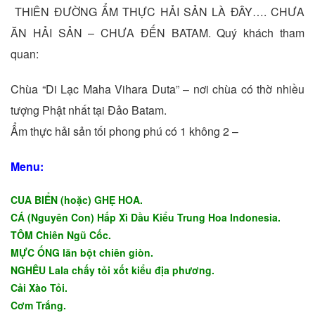
THIÊN ĐƯỜNG ẨM THỰC HẢI SẢN LÀ ĐÂY…. CHƯA
ĂN HẢI SẢN – CHƯA ĐẾN BATAM. Quý khách tham
quan:
Chùa “Di Lạc Maha Vihara Duta” – nơi chùa có thờ nhiều
tượng Phật nhất tại Đảo Batam.
Ẩm thực hải sản tối phong phú có 1 không 2 –
Menu:
CUA BIỂN (hoặc) GHẸ HOA.
CÁ (Nguyên Con) Hấp Xì Dầu Kiểu Trung Hoa Indonesia.
TÔM Chiên Ngũ Cốc.
MỰC ỐNG lăn bột chiên giòn.
NGHÊU Lala chấy tỏi xốt kiểu địa phương.
Cải Xào Tỏi.
Cơm Trắng.