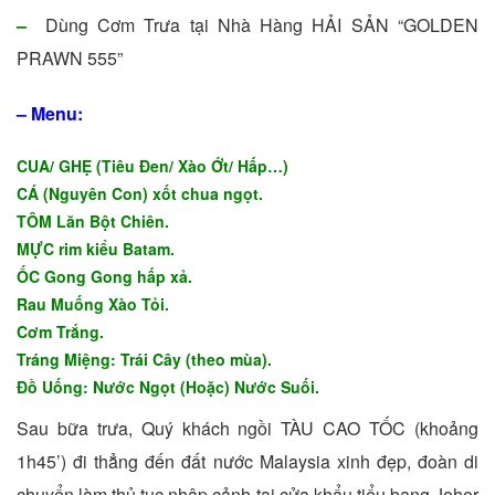
–
Dùng Cơm Trưa tại Nhà Hàng HẢI SẢN “GOLDEN
PRAWN 555”
– Menu:
CUA/ GHẸ (Tiêu Đen/ Xào Ớt/ Hấp…)
CÁ (Nguyên Con) xốt chua ngọt.
TÔM Lăn Bột Chiên.
MỰC rim kiểu Batam.
ỐC Gong Gong hấp xả.
Rau Muống Xào Tỏi.
Cơm Trắng.
Tráng Miệng: Trái Cây (theo mùa).
Đồ Uống: Nước Ngọt (Hoặc) Nước Suối.
Sau bữa trưa, Quý khách ngồi TÀU CAO TỐC (khoảng
1h45’) đi thẳng đến đất nước Malaysia xinh đẹp, đoàn di
chuyển làm thủ tục nhập cảnh tại cửa khẩu tiểu bang Johor