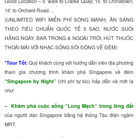
Good Location – 5’ walk to Clarke Quay; 15’ to Chinatown;
15’ to Orchard Road…
(UNLIMITED WIFI MIỂN PHÍ SÓNG MẠNH, ĂN SÁNG
THEO TIÊU CHUẨN QUỐC TẾ 5 SAO, NƯỚC SUỐI
HẰNG NGÀY, BAR TRONG & NGOÀI TRỜI, HÚT THUỐC
THOẢI MÁI VỚI NHẠC SỐNG SÔI ĐỘNG VỀ ĐÊM)
*Tour Tối:
Quý khách cùng với hướng dẫn viên địa phương
tham gia chương trình khám phá Singapore về đêm
“Singapore by Night”
(chi phí tự túc) hấp dẫn và mới lạ
như:
– Khám phá cuộc sống “Long Mạch” trong lòng đất
của người dân Singapore bằng hệ thống Tàu điện ngầm
MRT.