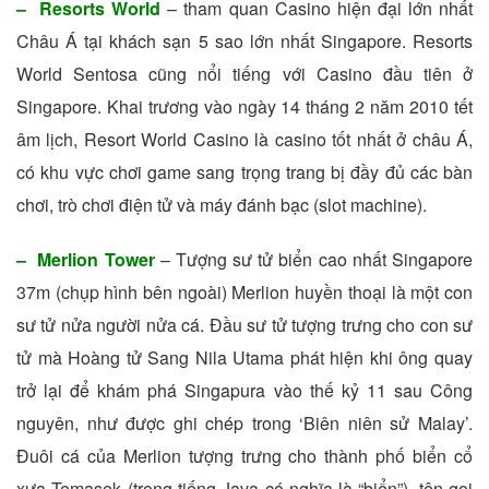
– Resorts World
– tham quan Casino hiện đại lớn nhất
Châu Á tại khách sạn 5 sao lớn nhất Singapore. Resorts
World Sentosa cũng nổi tiếng với Casino đầu tiên ở
Singapore. Khai trương vào ngày 14 tháng 2 năm 2010 tết
âm lịch, Resort World Casino là casino tốt nhất ở châu Á,
có khu vực chơi game sang trọng trang bị đầy đủ các bàn
chơi, trò chơi điện tử và máy đánh bạc (slot machine).
– Merlion Tower
– Tượng sư tử biển cao nhất Singapore
37m (chụp hình bên ngoài) Merlion huyền thoại là một con
sư tử nửa người nửa cá. Đầu sư tử tượng trưng cho con sư
tử mà Hoàng tử Sang Nila Utama phát hiện khi ông quay
trở lại để khám phá Singapura vào thế kỷ 11 sau Công
nguyên, như được ghi chép trong ‘Biên niên sử Malay’.
Đuôi cá của Merlion tượng trưng cho thành phố biển cổ
xưa Temasek (trong tiếng Java có nghĩa là “biển”), tên gọi