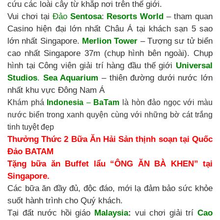
cứu các loài cây từ khắp nơi trên thế giới.
Vui chơi tại
Đảo
Sentosa
:
Resorts World
– tham quan
Casino hiện đại lớn nhất Châu Á tại khách sạn 5 sao
lớn nhất Singapore.
Merlion Tower
– Tượng sư tử biển
cao nhất Singapore 37m (chụp hình bên ngoài). Chụp
hình tại Công viên giải trí hàng đầu thế giới
Universal
Studios
.
Sea Aquarium
– thiên đường dưới nước lớn
nhất khu vực Đông Nam Á
Khám phá
Indonesia
–
BaTam
là hòn đảo ngọc với màu
nước biển trong xanh quyện cùng với những bờ cát trắng
tinh tuyệt đẹp
Thưởng Thức 2 Bữa Ăn Hải Sản thịnh soạn tại Quốc
Đảo BATAM
Tặng bữa ăn Buffet lẩu “ÔNG ĂN BÀ KHEN” tại
Singapore.
Các bữa ăn đầy đủ, độc đáo, mới lạ đảm bảo sức khỏe
suốt hành trình cho Quý khách.
Tại đất nước hồi giáo
Malaysia
:
vui chơi giải trí
Cao