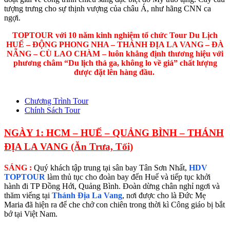
tượng trưng cho sự thịnh vượng của châu Á, như hãng CNN ca
ngợi.
TOPTOUR với 10 năm kinh nghiệm tổ chức Tour Du Lịch
HUẾ – ĐỘNG PHONG NHA – THÁNH ĐỊA LA VANG – ĐÀ
NẴNG – CÙ LAO CHÀM – luôn khẳng định thương hiệu với
phương châm “Du lịch thả ga, không lo về giá” chất lượng
được đặt lên hàng đầu.
Chương Trình Tour
Chính Sách Tour
NGÀY 1: HCM – HUẾ – QUẢNG BÌNH – THÁNH
ĐỊA LA VANG (Ăn Trưa, Tối)
SÁNG :
Quý khách tập trung tại sân bay Tân Sơn Nhất,
HDV
TOPTOUR
làm thủ tục cho đoàn bay đến Huế và tiếp tục khởi
hành đi TP Đồng Hới, Quảng Bình. Đoàn dừng chân nghỉ ngơi và
thăm viếng tại
Thánh Địa La Vang
, nơi được cho là Đức Mẹ
Maria đã hiện ra để che chở con chiên trong thời kì Công giáo bị bắt
bớ tại Việt Nam.