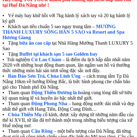
tại Huế Đà Nẵng nhé !
•
Vé máy bay khứ hồi với 7kg hành lý xách tay và 20 kg hành lý
ký gửi
•
Khách sạn tiêu chuẩn 5 sao ngay trung tâm –
MƯỜNG
THANH LUXURY SÔNG HÀN 5 SAO và Resort and Spa
Hương Giang
•
Tặng
bữa ăn cao cấp
tại Nhà Hàng Mường Thanh LUXURY 5
Sao
•
Tặng
Buffet tại khách sạn 5 sao Golden bay
• Trải nghiệm
Cù Lao Chàm
– là điểm du lịch hấp dẫn nhất năm
2020 với những hoạt động tham quan, lặn ngắm san hô và thưởng
thức những món hải sản tươi sống đặc sắc nơi đây.
•
Bán Đảo Sơn Trà, Chùa Linh Ưng
– cách trung tâm Tp Đà
Nẵng 10km về hướng Đông Bắc, là bức bình phong che chắn bão
gió cho Thành phố Đà Nẵng.
•
Tham quan
Động Thiên Đường là h
oàng cung lòng đất sở hữu
kỳ quan tráng lệ và huyền ảo bậc nhất thế giới.
•
Tham quan
Động Phong Nha
– hang động nước dài nhất và đẹp
nhất thế giới với Hang Tiên, Động Cung Đình…
•
Chùa Thiên Mụ
cổ kính, được xây dựng từ những năm đầu của
thế kỉ XVII, từ lâu đã trở thành một trong những biểu tượng của xứ
Huế mộng mơ.
•
Tham quan
Cầu Rồng
– một biểu tượng của Đà Nẵng, đã từng
đoạt giải về công trình chiếu sáng đặc biệt do Mỹ trao tặng. Cây cầu