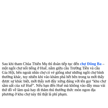
Sau khi tham Chùa Thiên Mụ thì đoàn tiếp tục đến
chợ Đông Ba
–
một ngôi chợ nổi tiếng ở Huế, nằm giữa cầu Trường Tiền và cầu
Gia Hội, bên ngoài nhìn chợ có vẻ giống như những ngôi chợ bình
thường khác, tuy nhiên khi vào khám phá hết bên trong ta mới thấy
được sự khác biệt, mới thấy nơi đây xứng đáng với tên gọi “khu chợ
sầm uất của xứ Huế”. Nếu bạn đến Huế mà không vào đây mua vài
thứ đồ về làm quà hay đi thăm thú thưởng thức món ngon địa
phương ở khu chợ này thì thật là phí phạm.