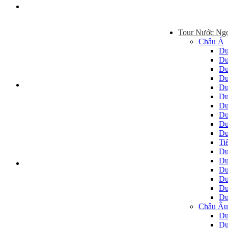
Tour Nước Ng
Châu Á
Du
Du
Du
Du
Du
Du
Du
Du
Du
Du
Ti
Du
Du
Du
Du
Du
Du
Châu Â
Du
Du