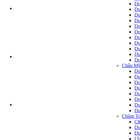
Du
Du
Du
Du
Du
Du
Du
Du
Du
Du
Du
Châu Mỹ
Du
Du
Du
Du
Du
Du
Du
Du
Chùm To
Ch
Du
Du
Ưu