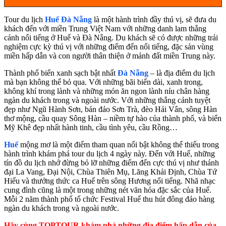
Tour du lịch
Huế Đà Nẵng
là một hành trình đầy thú vị, sẽ đưa du
khách đến với miền Trung Việt Nam với những danh lam thắng
cảnh nổi tiếng ở Huế và Đà Nẵng. Du khách sẽ có được những trải
nghiệm cực kỳ thú vị với những điểm đến nổi tiếng, đặc sản vùng
miền hấp dẫn và con người thân thiện ở mảnh đất miền Trung này.
Thành phố biển xanh sạch bật nhất
Đà Nẵng
– là địa điểm du lịch
mà bạn không thể bỏ qua. Với những bãi biển dài, xanh trong,
không khí trong lành và những món ăn ngon lành níu chân hàng
ngàn du khách trong và ngoài nước. Với những thắng cảnh tuyệt
đẹp như Ngũ Hành Sơn, bán đảo Sơn Trà, đèo Hải Vân, sông Hàn
thơ mộng, cầu quay Sông Hàn – niềm tự hào của thành phố, và biển
Mỹ Khê đẹp nhất hành tinh, cầu tình yêu, cầu Rồng…
Huế
mộng mơ là một điểm tham quan nổi bật không thể thiếu trong
hành trình khám phá tour du lịch 4 ngày này. Đến với Huế, những
tín đồ du lịch nhớ đừng bỏ lỡ những điểm đến cực thú vị như thánh
đại La Vang, Đại Nội, Chùa Thiên Mụ, Lăng Khải Định, Chùa Tứ
Hiếu và thưởng thức ca Huế trên sông Hương nổi tiếng. Nhã nhạc
cung đình cũng là một trong những nét văn hóa đặc sắc của Huế.
Mỗi 2 năm thành phố tổ chức Festival Huế thu hút đông đảo hàng
ngàn du khách trong và ngoài nước.
Hãy cùng TOPTOUR khám phá những địa điểm hấp dẫn của