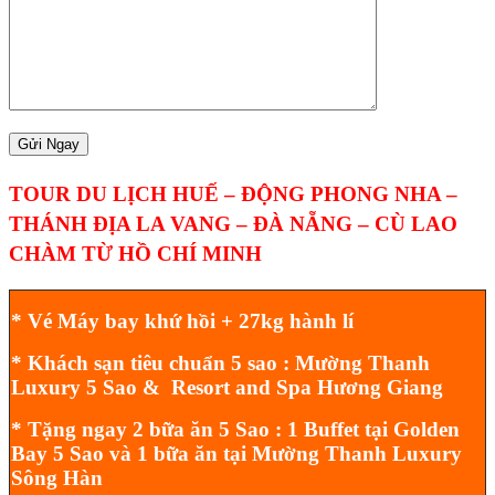
TOUR DU LỊCH HUẾ – ĐỘNG PHONG NHA –
THÁNH ĐỊA LA VANG – ĐÀ NẴNG – CÙ LAO
CHÀM TỪ HỒ CHÍ MINH
* Vé Máy bay khứ hồi + 27kg hành lí
* Khách sạn tiêu chuẩn 5 sao : Mường Thanh
Luxury 5 Sao & Resort and Spa Hương Giang
* Tặng ngay 2 bữa ăn 5 Sao : 1 Buffet tại Golden
Bay 5 Sao và 1 bữa ăn tại Mường Thanh Luxury
Sông Hàn