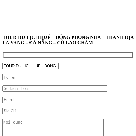
TOUR DU LỊCH HUẾ – ĐỘNG PHONG NHA – THÁNH ĐỊA
LA VANG – ĐÀ NẴNG – CÙ LAO CHÀM