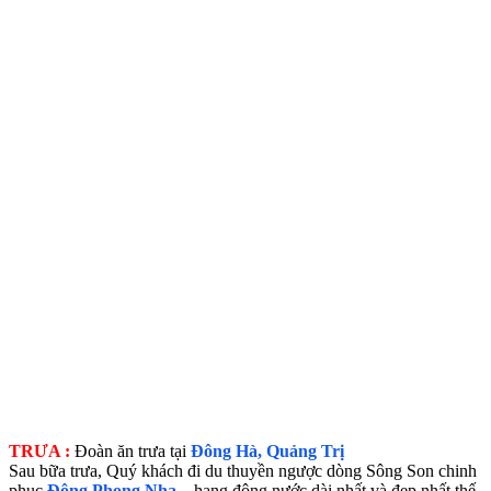
TRƯA :
Đoàn ăn trưa tại
Đông Hà, Quảng Trị
Sau bữa trưa, Quý khách đi du thuyền ngược dòng Sông Son chinh
phục
Động Phong Nha
– hang động nước dài nhất và đẹp nhất thế