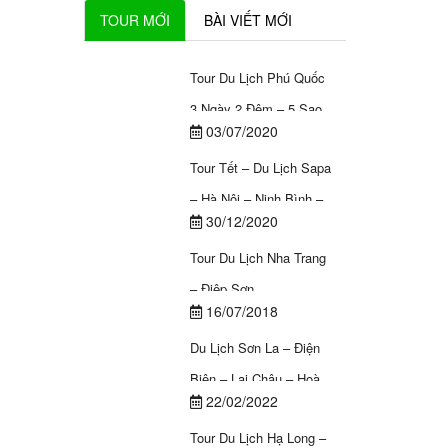
TOUR MỚI
BÀI VIẾT MỚI
Tour Du Lịch Phú Quốc
3 Ngày 2 Đêm – 5 Sao
03/07/2020
Siêu Tiết Kiệm
Tour Tết – Du Lịch Sapa
– Hà Nội – Ninh Bình –
30/12/2020
Hạ Long – Yên Tử
Tour Du Lịch Nha Trang
(6N5Đ)
– Điệp Sơn
16/07/2018
Du Lịch Sơn La – Điện
Biên – Lai Châu – Hoà
22/02/2022
Bình 5 ngày 4 đêm
Tour Du Lịch Hạ Long –